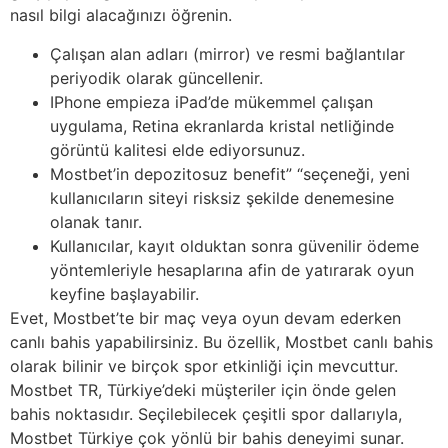
nasıl bilgi alacağınızı öğrenin.
Çalışan alan adları (mirror) ve resmi bağlantılar
periyodik olarak güncellenir.
IPhone empieza iPad’de mükemmel çalışan
uygulama, Retina ekranlarda kristal netliğinde
görüntü kalitesi elde ediyorsunuz.
Mostbet’in depozitosuz benefit” “seçeneği, yeni
kullanıcıların siteyi risksiz şekilde denemesine
olanak tanır.
Kullanıcılar, kayıt olduktan sonra güvenilir ödeme
yöntemleriyle hesaplarına afin de yatırarak oyun
keyfine başlayabilir.
Evet, Mostbet’te bir maç veya oyun devam ederken
canlı bahis yapabilirsiniz. Bu özellik, Mostbet canlı bahis
olarak bilinir ve birçok spor etkinliği için mevcuttur.
Mostbet TR, Türkiye’deki müşteriler için önde gelen
bahis noktasıdır. Seçilebilecek çeşitli spor dallarıyla,
Mostbet Türkiye çok yönlü bir bahis deneyimi sunar.