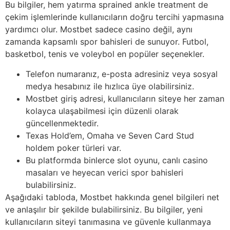
Bu bilgiler, hem yatırma sprained ankle treatment de
çekim işlemlerinde kullanıcıların doğru tercihi yapmasına
yardımcı olur. Mostbet sadece casino değil, aynı
zamanda kapsamlı spor bahisleri de sunuyor. Futbol,
basketbol, tenis ve voleybol en popüler seçenekler.
Telefon numaranız, e-posta adresiniz veya sosyal
medya hesabınız ile hızlıca üye olabilirsiniz.
Mostbet giriş adresi, kullanıcıların siteye her zaman
kolayca ulaşabilmesi için düzenli olarak
güncellenmektedir.
Texas Hold’em, Omaha ve Seven Card Stud
holdem poker türleri var.
Bu platformda binlerce slot oyunu, canlı casino
masaları ve heyecan verici spor bahisleri
bulabilirsiniz.
Aşağıdaki tabloda, Mostbet hakkında genel bilgileri net
ve anlaşılır bir şekilde bulabilirsiniz. Bu bilgiler, yeni
kullanıcıların siteyi tanımasına ve güvenle kullanmaya