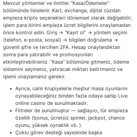
Mevcut yöntemler ve limitler “Kasa/Ödemeler”
bölümünde listelenir. Kart, exchange, dijital cüzdan
empieza kripto seçenekleri dönemsel olarak değişebilir;
işlem para birimi empieza ücret bilgilerini onaylamadan
önce kontrol edin. Giriş → “Kayıt ol” → yöntem seçimi
(telefon, e-posta, sosyal) → bilgileri doğrulama →
güvenli şifre ve tercihen 2FA. Hesap onaylandıktan
sonra para yatırabilir ve promosyonları
etkinleştirebilirsiniz. “Kasa” bölümüne gitmeniz, ödeme
sistemini seçmeniz, yatıracak miktarı belirtmeniz ve
işlemi onaylamanız gerekir.
Ayrıca, canlı krupiyelerle meşhur masa oyunlarını
oynayabileceğiniz binden fazla odaya sahip Live
online casino de sunulmaktadır.
Filtreler de sunulmuştur — sağlayıcı, tür empieza
özellik (bonus, ücretsiz spinler, jackpot, chance
oyunu, yüksek oynaklık vb. ).
Çoklu görev desteği sayesinde başka