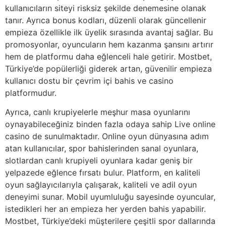
kullanıcıların siteyi risksiz şekilde denemesine olanak
tanır. Ayrıca bonus kodları, düzenli olarak güncellenir
empieza özellikle ilk üyelik sırasında avantaj sağlar. Bu
promosyonlar, oyuncuların hem kazanma şansını artırır
hem de platformu daha eğlenceli hale getirir. Mostbet,
Türkiye’de popülerliği giderek artan, güvenilir empieza
kullanıcı dostu bir çevrim içi bahis ve casino
platformudur.
Ayrıca, canlı krupiyelerle meşhur masa oyunlarını
oynayabileceğiniz binden fazla odaya sahip Live online
casino de sunulmaktadır. Online oyun dünyasına adım
atan kullanıcılar, spor bahislerinden sanal oyunlara,
slotlardan canlı krupiyeli oyunlara kadar geniş bir
yelpazede eğlence fırsatı bulur. Platform, en kaliteli
oyun sağlayıcılarıyla çalışarak, kaliteli ve adil oyun
deneyimi sunar. Mobil uyumluluğu sayesinde oyuncular,
istedikleri her an empieza her yerden bahis yapabilir.
Mostbet, Türkiye’deki müşterilere çeşitli spor dallarında