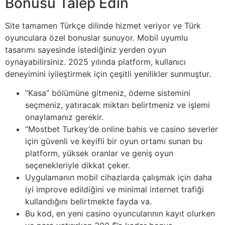
Bonusu Talep Edin
Site tamamen Türkçe dilinde hizmet veriyor ve Türk
oyunculara özel bonuslar sunuyor. Mobil uyumlu
tasarımı sayesinde istediğiniz yerden oyun
oynayabilirsiniz. 2025 yılında platform, kullanıcı
deneyimini iyileştirmek için çeşitli yenilikler sunmuştur.
“Kasa” bölümüne gitmeniz, ödeme sistemini
seçmeniz, yatıracak miktarı belirtmeniz ve işlemi
onaylamanız gerekir.
“Mostbet Turkey’de online bahis ve casino severler
için güvenli ve keyifli bir oyun ortamı sunan bu
platform, yüksek oranlar ve geniş oyun
seçenekleriyle dikkat çeker.
Uygulamanın mobil cihazlarda çalışmak için daha
iyi improve edildiğini ve minimal internet trafiği
kullandığını belirtmekte fayda va.
Bu kod, en yeni casino oyuncularının kayıt olurken