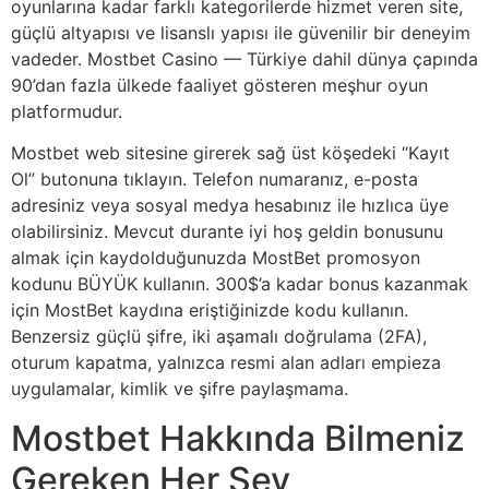
oyunlarına kadar farklı kategorilerde hizmet veren site,
güçlü altyapısı ve lisanslı yapısı ile güvenilir bir deneyim
vadeder. Mostbet Casino — Türkiye dahil dünya çapında
90’dan fazla ülkede faaliyet gösteren meşhur oyun
platformudur.
Mostbet web sitesine girerek sağ üst köşedeki “Kayıt
Ol” butonuna tıklayın. Telefon numaranız, e-posta
adresiniz veya sosyal medya hesabınız ile hızlıca üye
olabilirsiniz. Mevcut durante iyi hoş geldin bonusunu
almak için kaydolduğunuzda MostBet promosyon
kodunu BÜYÜK kullanın. 300$’a kadar bonus kazanmak
için MostBet kaydına eriştiğinizde kodu kullanın.
Benzersiz güçlü şifre, iki aşamalı doğrulama (2FA),
oturum kapatma, yalnızca resmi alan adları empieza
uygulamalar, kimlik ve şifre paylaşmama.
Mostbet Hakkında Bilmeniz
Gereken Her Şey