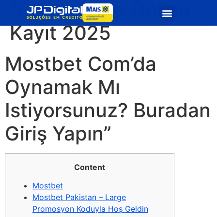
“Official Site Online
Kayıt 2025
Mostbet Com’da
Oynamak Mı
Istiyorsunuz? Buradan
Giriş Yapın”
Content
Mostbet
Mostbet Pakistan – Large
Promosyon Koduyla Hoş Geldin