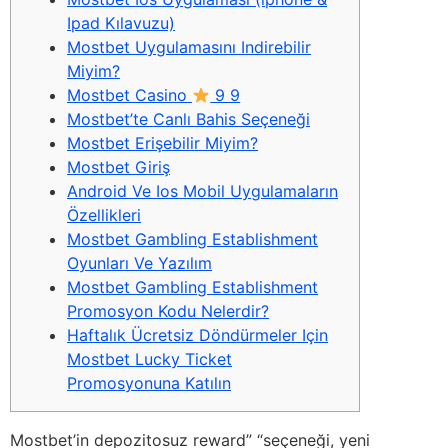
Ipad Kılavuzu)
Mostbet Uygulamasını Indirebilir
Miyim?
Mostbet Casino
9 9
Mostbet’te Canlı Bahis Seçeneği
Mostbet Erişebilir Miyim?
Mostbet Giriş
Android Ve Ios Mobil Uygulamaların
Özellikleri
Mostbet Gambling Establishment
Oyunları Ve Yazılım
Mostbet Gambling Establishment
Promosyon Kodu Nelerdir?
Haftalık Ücretsiz Döndürmeler Için
Mostbet Lucky Ticket
Promosyonuna Katılın
Mostbet’in depozitosuz reward” “seçeneği, yeni