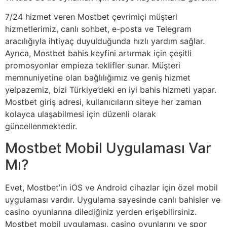
7/24 hizmet veren Mostbet çevrimiçi müşteri
hizmetlerimiz, canlı sohbet, e-posta ve Telegram
aracılığıyla ihtiyaç duyulduğunda hızlı yardım sağlar.
Ayrıca, Mostbet bahis keyfini artırmak için çeşitli
promosyonlar empieza teklifler sunar. Müşteri
memnuniyetine olan bağlılığımız ve geniş hizmet
yelpazemiz, bizi Türkiye’deki en iyi bahis hizmeti yapar.
Mostbet giriş adresi, kullanıcıların siteye her zaman
kolayca ulaşabilmesi için düzenli olarak
güncellenmektedir.
Mostbet Mobil Uygulaması Var
Mı?
Evet, Mostbet’in iOS ve Android cihazlar için özel mobil
uygulaması vardır. Uygulama sayesinde canlı bahisler ve
casino oyunlarına dilediğiniz yerden erişebilirsiniz.
Mostbet mobil uygulaması, casino oyunlarını ve spor