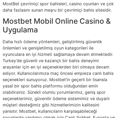
MostBet çevrimiçi spor bahisleri, casino oyunları ve çok
daha fazlasını sunan meşru bir çevrimiçi bahis sitesidir.
Mostbet Mobil Online Casino &
Uygulama
Daha hızlı ödeme yöntemleri, geliştirilmiş güvenlik
önlemleri ve genişletilmiş oyun kategorileri ile
oyunculara en iyi hizmeti sağlamaya devam etmektedir.
Turkey’de güvenli ve kazançlı bir bahis deneyimi
arayanlar için en iyi seçeneklerden biri olmaya devam
ediyor. Kullanıcılarımıza maç öncesi empieza canlı bahis
seçenekleri sunuyoruz. Mostbet’in geçerli bir lisansla
yasal bir spor bahis platformu olduğundan emin
olabilirsiniz. Sürekli olumlu yorumlarımız, geniş spor
seçeneklerimiz, güvenilir ödeme sistemimiz ve duyarlı
müşteri desteğimiz gibi hizmetlerimizin kalitesini
yansıtır. Mostbet, kullanıcıların karşılaşabileceği
sorunlarda yardımcı olmak için Canlı Sohbet, E-posta ve