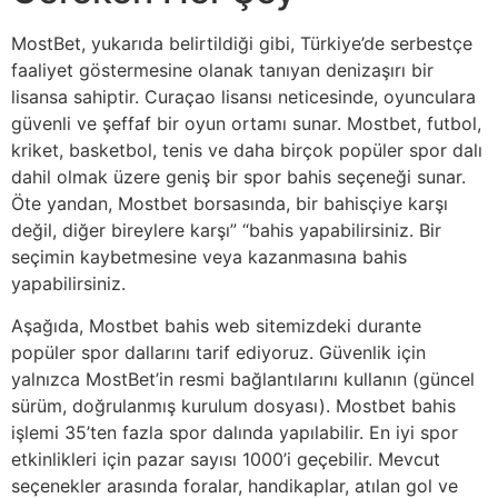
MostBet, yukarıda belirtildiği gibi, Türkiye’de serbestçe
faaliyet göstermesine olanak tanıyan denizaşırı bir
lisansa sahiptir. Curaçao lisansı neticesinde, oyunculara
güvenli ve şeffaf bir oyun ortamı sunar. Mostbet, futbol,
kriket, basketbol, tenis ve daha birçok popüler spor dalı
dahil olmak üzere geniş bir spor bahis seçeneği sunar.
Öte yandan, Mostbet borsasında, bir bahisçiye karşı
değil, diğer bireylere karşı” “bahis yapabilirsiniz. Bir
seçimin kaybetmesine veya kazanmasına bahis
yapabilirsiniz.
Aşağıda, Mostbet bahis web sitemizdeki durante
popüler spor dallarını tarif ediyoruz. Güvenlik için
yalnızca MostBet’in resmi bağlantılarını kullanın (güncel
sürüm, doğrulanmış kurulum dosyası). Mostbet bahis
işlemi 35’ten fazla spor dalında yapılabilir. En iyi spor
etkinlikleri için pazar sayısı 1000’i geçebilir. Mevcut
seçenekler arasında foralar, handikaplar, atılan gol ve