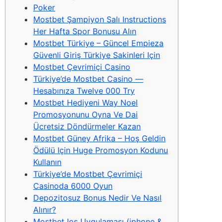
Poker
Mostbet Şampiyon Salı Instructions
Her Hafta Spor Bonusu Alın
Mostbet Türkiye – Güncel Empieza
Güvenli Giriş Türkiye Sakinleri Için
Mostbet Çevrimiçi Casino
Türkiye’de Mostbet Casino —
Hesabınıza Twelve 000 Try
Mostbet Hediyeni Way Noel
Promosyonunu Oyna Ve Dai
Ücretsiz Döndürmeler Kazan
Mostbet Güney Afrika – Hoş Geldin
Ödülü Için Huge Promosyon Kodunu
Kullanın
Türkiye’de Mostbet Çevrimiçi
Casinoda 6000 Oyun
Depozitosuz Bonus Nedir Ve Nasıl
Alınır?
Mostbet Ios Uygulaması (iphone &