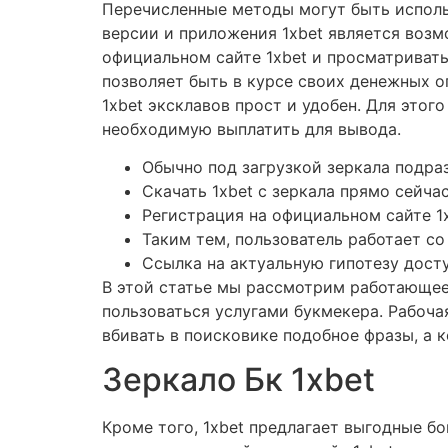
Перечисленные методы могут быть исполь
версии и приложения 1xbet является воз
официальном сайте 1xbet и просматривать
позволяет быть в курсе своих денежных о
1xbet эксклавов прост и удобен. Для этог
необходимую выплатить для вывода.
Обычно под загрузкой зеркала подр
Скачать 1xbet с зеркала прямо сейча
Регистрация на официальном сайте 1
Таким тем, пользователь работает со
Ссылка на актуальную гипотезу досту
В этой статье мы рассмотрим работающее 
пользоваться услугами букмекера. Рабоча
вбивать в поисковике подобное фразы, а к
Зеркало Бк 1xbet
Кроме того, 1xbet предлагает выгодные бо