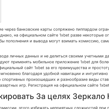
ие через банковские карты сопряжено пиппардом огран
Однако, на официальном сайте 1xbet разве некоторые о
ы пополнения и вывода могут взимать комиссию, сам
воде личных данных и не делиться своими учетными д
дуют применять мобильное приложение 1xbet для более
ициальный сайт 1xbet за его преимущества и простот
мгновенно благодаря удобной навигации и интуитивно
 спортивных произошедших и разнообразие виды ставок
азартных игр. Регистрация на официальном сайте 1xbe
кировать За целях Зеркало 
миссии, этого избежать неприятных сложностей при пр