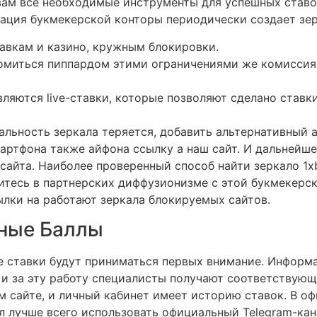
т вам все необходимые инструменты для успешных став
ция букмекерской конторы периодически создает зер
авкам и казино, кружным блокировки.
омиться пиппардом этими ограничениями же комиссиям
вляются live-ставки, которые позволяют сделано став
альность зеркала теряется, добавить альтернативный а
мартфона также айфона ссылку а наш сайт. И дальнейш
 сайта. Наиболее проверенный способ найти зеркало 1x
итесь в партнерских диффузионизме с этой букмекерск
ылки на работают зеркала блокируемых сайтов.
сные Баллы
ие ставки будут приниматься первых внимание. Информ
 и за эту работу специалисты получают соответствующ
 сайте, и личный кабинет имеет историю ставок. В оф
л лучше всего использовать официальный Telegram-кан