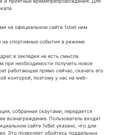
ок и приятные времяпрепровождения. Для
кала.
и на официальном сайте 1xbet ним
ки на спортивные события в режиме
дрес в закладки не есть смысла.
ем при необходимости получить новое
bet работающее прямо сейчас, скачать его
ой конторой, поэтому у нас на web-
ация, собранная скаутами, передается
ее вознаграждение. Пользователь входит
ициальном сайте 1xBet указано, что дли
ал. Это позволяет обойтись поддельных