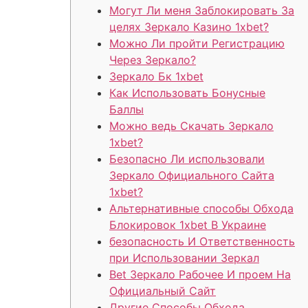
Могут Ли меня Заблокировать За
целях Зеркало Казино 1xbet?
Можно Ли пройти Регистрацию
Через Зеркало?
Зеркало Бк 1xbet
Как Использовать Бонусные
Баллы
Можно ведь Скачать Зеркало
1xbet?
Безопасно Ли использовали
Зеркало Официального Сайта
1xbet?
Альтернативные способы Обхода
Блокировок 1xbet В Украине
безопасность И Ответственность
при Использовании Зеркал
Bet Зеркало Рабочее И проем На
Официальный Сайт
Другие Способы Обхода