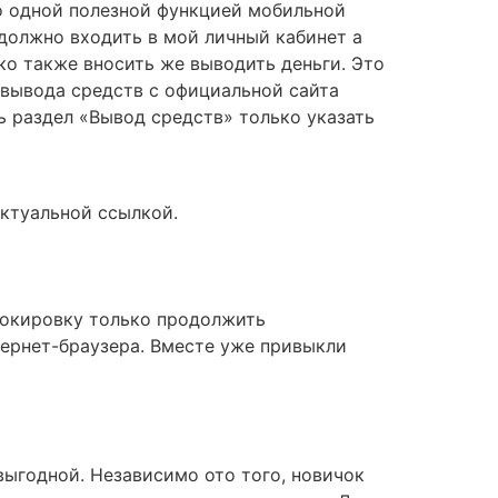
о одной полезной функцией мобильной
должно входить в мой личный кабинет а
ко также вносить же выводить деньги. Это
 вывода средств с официальной сайта
ть раздел «Вывод средств» только указать
актуальной ссылкой.
блокировку только продолжить
тернет-браузера. Вместе уже привыкли
 выгодной. Независимо ото того, новичок