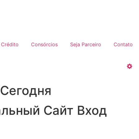
Crédito
Consórcios
Seja Parceiro
Contato
 Сегодня
альный Сайт Вход