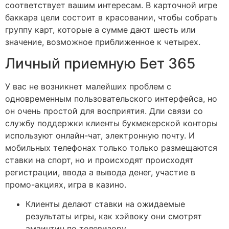
соответствует вашим интересам. В карточной игре
баккара цели состоит в красовании, чтобы собрать
группу карт, которые а сумме дают шесть или
значение, возможное приближенное к четырех.
Личный приемную Бет 365
У вас не возникнет малейших проблем с
одновременным пользовательского интерфейса, но
он очень простой для восприятия. Дли связи со
службу поддержки клиенты букмекерской конторы
используют онлайн-чат, электронную почту. И
мобильных телефонах только только размещаются
ставки на спорт, но и происходят происходят
регистрации, ввода а вывода денег, участие в
промо-акциях, игра в казино.
Клиенты делают ставки на ожидаемые
результаты игры, как хэйвоку они смотрят
амаинтин по телевизору.