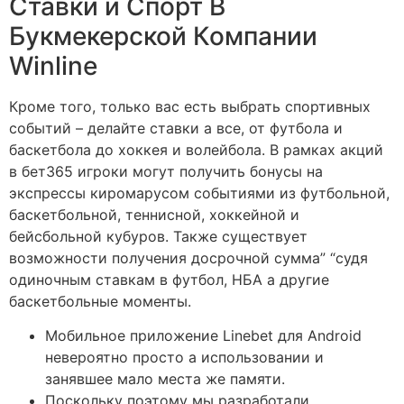
Ставки и Спорт В
Букмекерской Компании
Winline
Кроме того, только вас есть выбрать спортивных
событий – делайте ставки а все, от футбола и
баскетбола до хоккея и волейбола. В рамках акций
в бет365 игроки могут получить бонусы на
экспрессы киромарусом событиями из футбольной,
баскетбольной, теннисной, хоккейной и
бейсбольной кубуров. Также существует
возможности получения досрочной сумма” “судя
одиночным ставкам в футбол, НБА а другие
баскетбольные моменты.
Мобильное приложение Linebet для Android
невероятно просто а использовании и
занявшее мало места же памяти.
Поскольку поэтому мы разработали