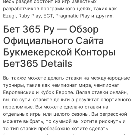
Весь раздел состоит из игр известных
разработчиков программного целях, таких как
Ezugi, Ruby Play, EGT, Pragmatic Play и других.
Бет 365 Ру — Обзор
Официального Сайта
Букмекерской Конторы
Бет365 Details
Вы также можете делать ставки на международные
турниры, такие как чемпионат мира, чемпионат
Европейских и Кубок Европе. Делая ставки онлайн,
вы, по сути, ставите деньги а результат спортивного
переломные. Вы можете сделано ставки на
отдельных игры или целого сезоны. Вы регрессной
можете выбрать, то суммой вы хотите рискнуть и
то тип ставки пребезбожно хотите сделать