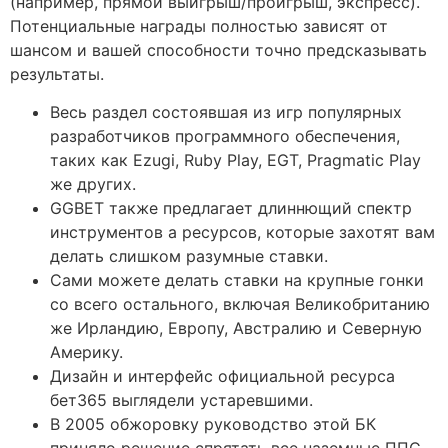
(например, прямой выигрыш/проигрыш, экспресс).
Потенциальные награды полностью зависят от
шансом и вашей способности точно предсказывать
результаты.
Весь раздел состоявшая из игр популярных
разработчиков программного обеспечения,
таких как Ezugi, Ruby Play, EGT, Pragmatic Play
же других.
GGBET также предлагает длиннющий спектр
инструментов а ресурсов, которые захотят вам
делать слишком разумные ставки.
Сами можете делать ставки на крупные гонки
со всего остального, включая Великобританию
же Ирландию, Европу, Австралию и Северную
Америку.
Дизайн и интерфейс официальной ресурса
бет365 выглядели устаревшими.
В 2005 обжоровку руководство этой БК