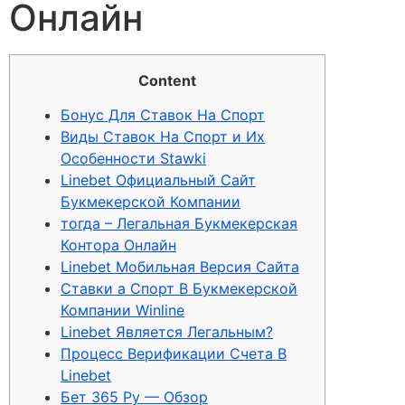
Онлайн
Content
Бонус Для Ставок На Спорт
Виды Ставок На Спорт и Их
Особенности Stawki
Linebet Официальный Сайт
Букмекерской Компании
тогда – Легальная Букмекерская
Контора Онлайн
Linebet Мобильная Версия Сайта
Ставки а Спорт В Букмекерской
Компании Winline
Linebet Является Легальным?
Процесс Верификации Счета В
Linebet
Бет 365 Ру — Обзор