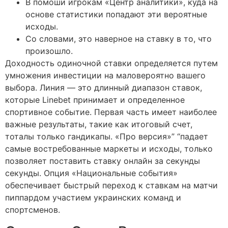
В помоши игрокам «Центр аналитики», куда на
основе статистики попадают эти вероятные
исходы.
Со словами, это наверное на ставку в то, что
произошло.
Доходность одиночной ставки определяется путем
умножения инвестиции на маловероятно вашего
выбора. Линия — это длинный диапазон ставок,
которые Linebet принимает и определенное
спортивное событие. Первая часть имеет наиболее
важные результаты, такие как итоговый счет,
тоталы только гандикапы. «Про версия»” “падает
самые востребованные маркеты и исходы, только
позволяет поставить ставку онлайн за секунды
секунды. Опция «Национальные события»
обеспечивает быстрый переход к ставкам на матчи
пиппардом участием украинских команд и
спортсменов.