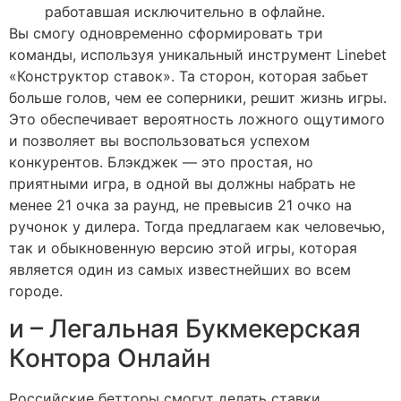
работавшая исключительно в офлайне.
Вы смогу одновременно сформировать три
команды, используя уникальный инструмент Linebet
«Конструктор ставок». Та сторон, которая забьет
больше голов, чем ее соперники, решит жизнь игры.
Это обеспечивает вероятность ложного ощутимого
и позволяет вы воспользоваться успехом
конкурентов. Блэкджек — это простая, но
приятными игра, в одной вы должны набрать не
менее 21 очка за раунд, не превысив 21 очко на
ручонок у дилера. Тогда предлагаем как человечью,
так и обыкновенную версию этой игры, которая
является один из самых известнейших во всем
городе.
и – Легальная Букмекерская
Контора Онлайн
Российские бетторы смогут делать ставки