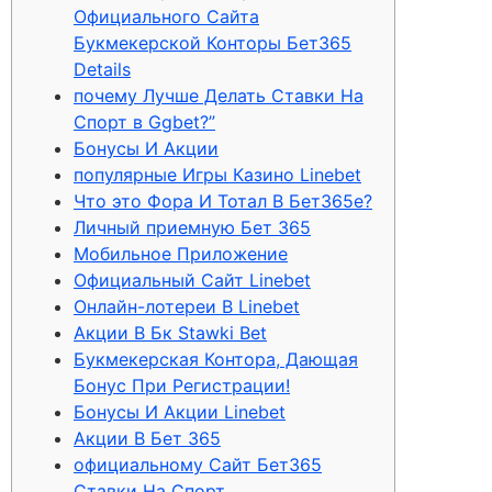
Официального Сайта
Букмекерской Конторы Бет365
Details
почему Лучше Делать Ставки На
Спорт в Ggbet?”
Бонусы И Акции
популярные Игры Казино Linebet
Что это Фора И Тотал В Бет365е?
Личный приемную Бет 365
Мобильное Приложение
Официальный Сайт Linebet
Онлайн-лотереи В Linebet
Акции В Бк Stawki Bet
Букмекерская Контора, Дающая
Бонус При Регистрации!
Бонусы И Акции Linebet
Акции В Бет 365
официальному Сайт Бет365
Ставки На Спорт