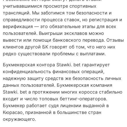
учитывавшимися просмотре спортивных
трансляций. Мы заботимся том безопасности и
справедливости процесса ставок, но регистрация и
верификация — это обязательные этапы для всех
пользователей. Выигрыши эксклавов можно
вывести или помощи банковского перевода. Отзывы
клиентов другой БК говорят об том, что него них
редко существовали проблемы с выплатами.
Букмекерская контора Stawki. bet гарантирует
конфиденциальность финансовых операций,
надежную защиту средств же безопасность личных
данных пользователей. Букмекерская компания
Stawki. bet а протяжении многих коросса стабильно
входит и число топовых беттинг-операторов.
Букмекер работает судя лицензии выданной в
Кюрасао, признанной в большинстве стран
окружающего.