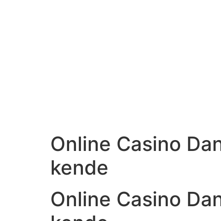
Online Casino Dan
kende
Online Casino Dan