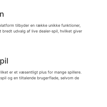
en
latform tilbyder en række unikke funktioner,
 bredt udvalg af live dealer-spil, hvilket giver
pil
ilket er et væsentligt plus for mange spillere.
pil og en tiltalende brugerflade, selvom de