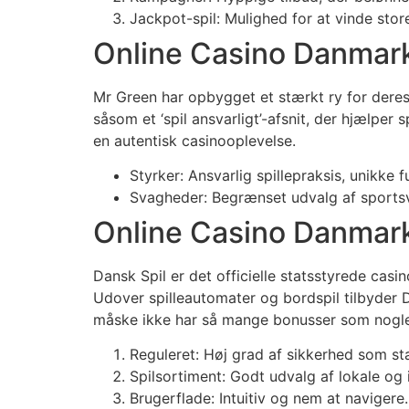
Jackpot-spil: Mulighed for at vinde store
Online Casino Danmark
Mr Green har opbygget et stærkt ry for deres
såsom et ‘spil ansvarligt’-afsnit, der hjælper 
en autentisk casinooplevelse.
Styrker: Ansvarlig spillepraksis, unikke f
Svagheder: Begrænset udvalg af sport
Online Casino Danmark 
Dansk Spil er det officielle statsstyrede casi
Udover spilleautomater og bordspil tilbyder 
måske ikke har så mange bonusser som nogle 
Reguleret: Høj grad af sikkerhed som sta
Spilsortiment: Godt udvalg af lokale og i
Brugerflade: Intuitiv og nem at navigere.