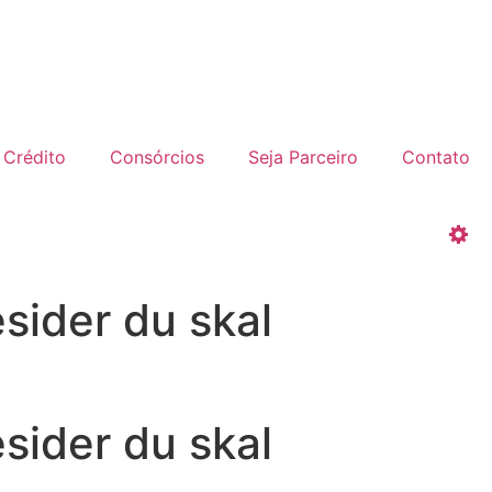
Crédito
Consórcios
Seja Parceiro
Contato
sider du skal
sider du skal