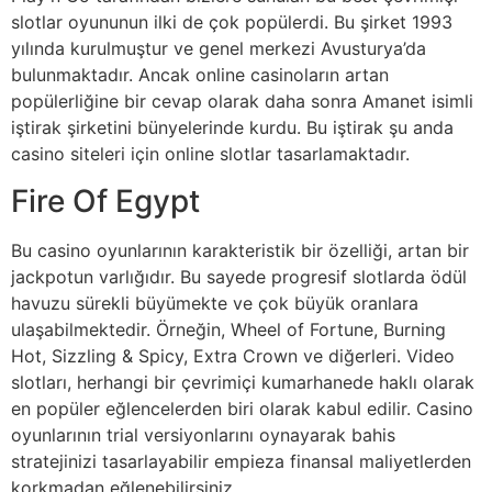
slotlar oyununun ilki de çok popülerdi. Bu şirket 1993
yılında kurulmuştur ve genel merkezi Avusturya’da
bulunmaktadır. Ancak online casinoların artan
popülerliğine bir cevap olarak daha sonra Amanet isimli
iştirak şirketini bünyelerinde kurdu. Bu iştirak şu anda
casino siteleri için online slotlar tasarlamaktadır.
Fire Of Egypt
Bu casino oyunlarının karakteristik bir özelliği, artan bir
jackpotun varlığıdır. Bu sayede progresif slotlarda ödül
havuzu sürekli büyümekte ve çok büyük oranlara
ulaşabilmektedir. Örneğin, Wheel of Fortune, Burning
Hot, Sizzling & Spicy, Extra Crown ve diğerleri. Video
slotları, herhangi bir çevrimiçi kumarhanede haklı olarak
en popüler eğlencelerden biri olarak kabul edilir. Casino
oyunlarının trial versiyonlarını oynayarak bahis
stratejinizi tasarlayabilir empieza finansal maliyetlerden
korkmadan eğlenebilirsiniz.