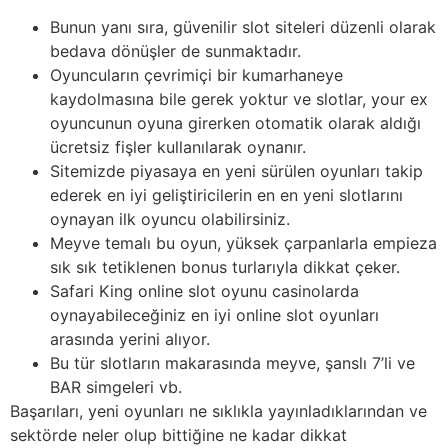
Bunun yanı sıra, güvenilir slot siteleri düzenli olarak
bedava dönüşler de sunmaktadır.
Oyuncuların çevrimiçi bir kumarhaneye
kaydolmasına bile gerek yoktur ve slotlar, your ex
oyuncunun oyuna girerken otomatik olarak aldığı
ücretsiz fişler kullanılarak oynanır.
Sitemizde piyasaya en yeni sürülen oyunları takip
ederek en iyi geliştiricilerin en en yeni slotlarını
oynayan ilk oyuncu olabilirsiniz.
Meyve temalı bu oyun, yüksek çarpanlarla empieza
sık sık tetiklenen bonus turlarıyla dikkat çeker.
Safari King online slot oyunu casinolarda
oynayabileceğiniz en iyi online slot oyunları
arasında yerini alıyor.
Bu tür slotların makarasında meyve, şanslı 7’li ve
BAR simgeleri vb.
Başarıları, yeni oyunları ne sıklıkla yayınladıklarından ve
sektörde neler olup bittiğine ne kadar dikkat