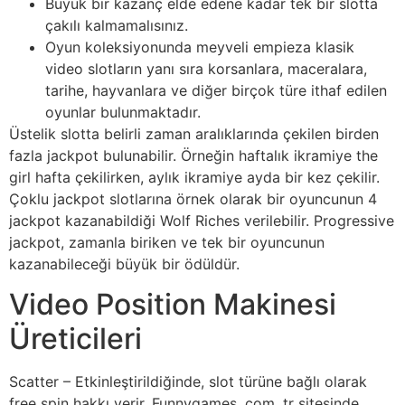
Büyük bir kazanç elde edene kadar tek bir slotta
çakılı kalmamalısınız.
Oyun koleksiyonunda meyveli empieza klasik
video slotların yanı sıra korsanlara, maceralara,
tarihe, hayvanlara ve diğer birçok türe ithaf edilen
oyunlar bulunmaktadır.
Üstelik slotta belirli zaman aralıklarında çekilen birden
fazla jackpot bulunabilir. Örneğin haftalık ikramiye the
girl hafta çekilirken, aylık ikramiye ayda bir kez çekilir.
Çoklu jackpot slotlarına örnek olarak bir oyuncunun 4
jackpot kazanabildiği Wolf Riches verilebilir. Progressive
jackpot, zamanla biriken ve tek bir oyuncunun
kazanabileceği büyük bir ödüldür.
Video Position Makinesi
Üreticileri
Scatter – Etkinleştirildiğinde, slot türüne bağlı olarak
free spin hakkı verir. Funnygames. com. tr sitesinde