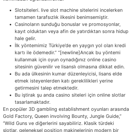
Slotsiteleri. live slot machine sitelerini incelerken
tamamen tarafsızlık ilkesini benimsemiştir.
Casinoların sunduğu bonuslar ve promosyonlar,
kayıt olduktan veya afin de yatırdıktan sonra hidup
hale gelir.
İlk yöntemimiz Türkiye’de en yaygın yol olan kredi
kartı ile ödemedir.” “[newline]Ancak bu yöntemi
kullanmak için oyun oynadığınız online casino
sitesinin güvenilir ve lisanslı olmasına dikkat edin.
Bu ada ülkesinin kumar düzenleyicisi, lisans elde
etmek isteyenlerden katı gereklilikleri yerine
getirmesini talep etmektedir.
Bu iştirak şu anda casino siteleri için online slotlar
tasarlamaktadır.
En popüler 3D gambling establishment oyunları arasında
Gold Factory, Queen involving Bounty, Jungle Guide,”
“Wild Guns ve diğerlerini sayabiliriz. Klasik türdeki
slotlar, geleneksel position makinelerinin modern bir