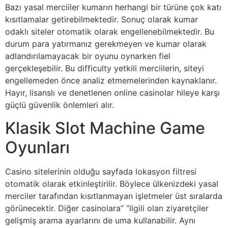
Bazı yasal merciiler kumarın herhangi bir türüne çok katı
kısıtlamalar getirebilmektedir. Sonuç olarak kumar
odaklı siteler otomatik olarak engellenebilmektedir. Bu
durum para yatırmanız gerekmeyen ve kumar olarak
adlandırılamayacak bir oyunu oynarken fiel
gerçekleşebilir. Bu difficulty yetkili merciilerin, siteyi
engellemeden önce analiz etmemelerinden kaynaklanır.
Hayır, lisanslı ve denetlenen online casinolar hileye karşı
güçlü güvenlik önlemleri alır.
Klasik Slot Machine Game
Oyunları
Casino sitelerinin olduğu sayfada lokasyon filtresi
otomatik olarak etkinleştirilir. Böylece ülkenizdeki yasal
merciler tarafından kısıtlanmayan işletmeler üst sıralarda
görünecektir. Diğer casinolara” “ilgili olan ziyaretçiler
gelişmiş arama ayarlarını de uma kullanabilir. Aynı