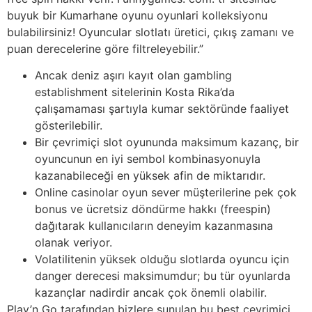
buyuk bir Kumarhane oyunu oyunlari kolleksiyonu
bulabilirsiniz! Oyuncular slotlatı üretici, çıkış zamanı ve
puan derecelerine göre filtreleyebilir.”
Ancak deniz aşırı kayıt olan gambling
establishment sitelerinin Kosta Rika’da
çalışamaması şartıyla kumar sektöründe faaliyet
gösterilebilir.
Bir çevrimiçi slot oyununda maksimum kazanç, bir
oyuncunun en iyi sembol kombinasyonuyla
kazanabileceği en yüksek afin de miktarıdır.
Online casinolar oyun sever müşterilerine pek çok
bonus ve ücretsiz döndürme hakkı (freespin)
dağıtarak kullanıcıların deneyim kazanmasına
olanak veriyor.
Volatilitenin yüksek olduğu slotlarda oyuncu için
danger derecesi maksimumdur; bu tür oyunlarda
kazançlar nadirdir ancak çok önemli olabilir.
Play’n Go tarafından bizlere sunulan bu best çevrimiçi