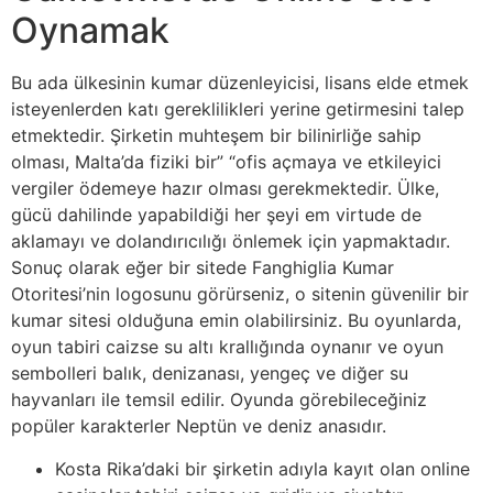
Oynamak
Bu ada ülkesinin kumar düzenleyicisi, lisans elde etmek
isteyenlerden katı gereklilikleri yerine getirmesini talep
etmektedir. Şirketin muhteşem bir bilinirliğe sahip
olması, Malta’da fiziki bir” “ofis açmaya ve etkileyici
vergiler ödemeye hazır olması gerekmektedir. Ülke,
gücü dahilinde yapabildiği her şeyi em virtude de
aklamayı ve dolandırıcılığı önlemek için yapmaktadır.
Sonuç olarak eğer bir sitede Fanghiglia Kumar
Otoritesi’nin logosunu görürseniz, o sitenin güvenilir bir
kumar sitesi olduğuna emin olabilirsiniz. Bu oyunlarda,
oyun tabiri caizse su altı krallığında oynanır ve oyun
sembolleri balık, denizanası, yengeç ve diğer su
hayvanları ile temsil edilir. Oyunda görebileceğiniz
popüler karakterler Neptün ve deniz anasıdır.
Kosta Rika’daki bir şirketin adıyla kayıt olan online