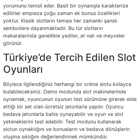
yorumunu temsil eder. Basit bir oynanışla karakterize
edilirler empieza çoğu zaman ek bonus özellikleri
yoktur. Klasik slotların teması her zamanki şanslı
sembollere dayanmaktadır. Bu tür slotların
makaralarında genellikle yediler, at nalı ve meyveler
görünür.
Türkiye’de Tercih Edilen Slot
Oyunları
Böylece ilgilendiğiniz herhangi bir online slotu kolayca
bulabileceksiniz. Demo modunda slot makinelerinde
oynamak, oyuncunun oyunun test sürümüne girerek elde
ettiği bir set olan ücretsiz jetonlarla yapılır. Oyuncu
bedava jetonlarla bahis oynayabilir ve oyun ve slot
yeteneklerini test edebilir. Test modunu kullanarak
slotun oynaklığını ve bonusların ve bedava dönüşlerin
oluşma sıklığını değerlendirmek mümkündür.