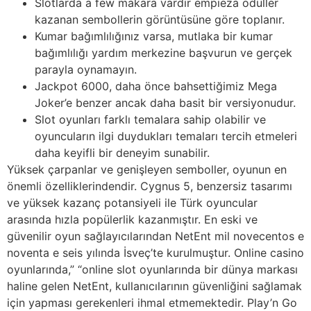
Slotlarda a few makara vardır empieza ödüller
kazanan sembollerin görüntüsüne göre toplanır.
Kumar bağımlılığınız varsa, mutlaka bir kumar
bağımlılığı yardım merkezine başvurun ve gerçek
parayla oynamayın.
Jackpot 6000, daha önce bahsettiğimiz Mega
Joker’e benzer ancak daha basit bir versiyonudur.
Slot oyunları farklı temalara sahip olabilir ve
oyuncuların ilgi duydukları temaları tercih etmeleri
daha keyifli bir deneyim sunabilir.
Yüksek çarpanlar ve genişleyen semboller, oyunun en
önemli özelliklerindendir. Cygnus 5, benzersiz tasarımı
ve yüksek kazanç potansiyeli ile Türk oyuncular
arasında hızla popülerlik kazanmıştır. En eski ve
güvenilir oyun sağlayıcılarından NetEnt mil novecentos e
noventa e seis yılında İsveç’te kurulmuştur. Online casino
oyunlarında,” “online slot oyunlarında bir dünya markası
haline gelen NetEnt, kullanıcılarının güvenliğini sağlamak
için yapması gerekenleri ihmal etmemektedir. Play’n Go