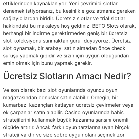
ettiklerinden kaynaklanıyor. Yeni çevrimiçi slotlar
denemek istiyorsanız, bu kesinlikle göz atmanız gereken
sağlayıcılardan biridir. Ücretsiz slotlar ve trial slotlar
hakkındaki bu makaleye hoş geldiniz. BETO Slots olarak,
herhangi bir indirme gerektirmeden geniş bir ücretsiz
slot koleksiyonu sunmaktan gurur duyuyoruz. Ücretsiz
slot oynamak, bir arabayı satın almadan önce check
sürüşü yapmak gibidir ve sizin için uygun olduğundan
emin olmak için bunu yapmak gerekir.
Ücretsiz Slotların Amacı Nedir?
Ve son olarak bazı slot oyunlarında oyuncu oyun
mağazasından bonuslar satın alabilir. Örneğin, bir
kumarbaz, kazançları katlayan ücretsiz çevirmeler veya
ek çarpanlar satın alabilir. Casino oyunlarında bahis
stratejilerini kullanmak büyük kazanma şansını önemli
ölçüde artırır. Ancak farklı oyun tarzlarına uyan birçok
strateji vardır ve size sobre uygun olanı seçmek zor