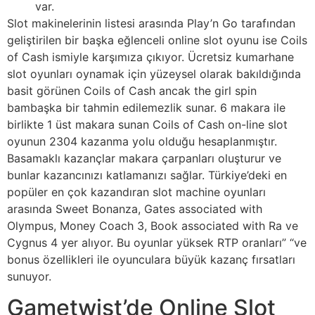
var.
Slot makinelerinin listesi arasında Play’n Go tarafından
geliştirilen bir başka eğlenceli online slot oyunu ise Coils
of Cash ismiyle karşımıza çıkıyor. Ücretsiz kumarhane
slot oyunları oynamak için yüzeysel olarak bakıldığında
basit görünen Coils of Cash ancak the girl spin
bambaşka bir tahmin edilemezlik sunar. 6 makara ile
birlikte 1 üst makara sunan Coils of Cash on-line slot
oyunun 2304 kazanma yolu olduğu hesaplanmıştır.
Basamaklı kazançlar makara çarpanları oluşturur ve
bunlar kazancınızı katlamanızı sağlar. Türkiye’deki en
popüler en çok kazandıran slot machine oyunları
arasında Sweet Bonanza, Gates associated with
Olympus, Money Coach 3, Book associated with Ra ve
Cygnus 4 yer alıyor. Bu oyunlar yüksek RTP oranları” “ve
bonus özellikleri ile oyunculara büyük kazanç fırsatları
sunuyor.
Gametwist’de Online Slot