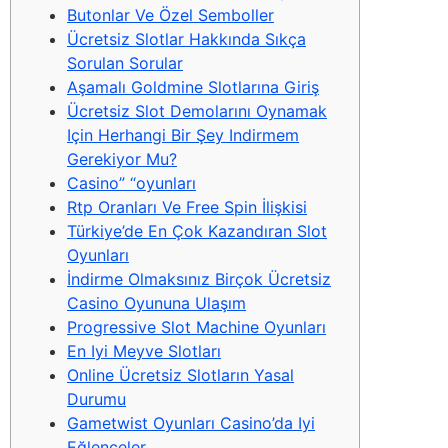
Butonlar Ve Özel Semboller
Ücretsiz Slotlar Hakkında Sıkça
Sorulan Sorular
Aşamalı Goldmine Slotlarına Giriş
Ücretsiz Slot Demolarını Oynamak
Için Herhangi Bir Şey Indirmem
Gerekiyor Mu?
Casino” “oyunları
Rtp Oranları Ve Free Spin İlişkisi
Türkiye’de En Çok Kazandıran Slot
Oyunları
İndirme Olmaksınız Birçok Ücretsiz
Casino Oyununa Ulaşım
Progressive Slot Machine Oyunları
En Iyi Meyve Slotları
Online Ücretsiz Slotların Yasal
Durumu
Gametwist Oyunları Casino’da Iyi
Eğlenceler