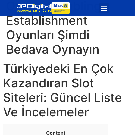
Online Gambling
Establishment
Oyunları Şimdi
Bedava Oynayın
Türkiyedeki En Çok
Kazandıran Slot
Siteleri: Güncel Liste
Ve İncelemeler
Content