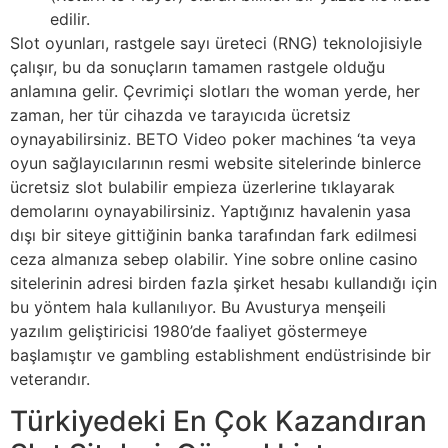
edilir.
Slot oyunları, rastgele sayı üreteci (RNG) teknolojisiyle
çalışır, bu da sonuçların tamamen rastgele olduğu
anlamına gelir. Çevrimiçi slotları the woman yerde, her
zaman, her tür cihazda ve tarayıcıda ücretsiz
oynayabilirsiniz. BETO Video poker machines ‘ta veya
oyun sağlayıcılarının resmi website sitelerinde binlerce
ücretsiz slot bulabilir empieza üzerlerine tıklayarak
demolarını oynayabilirsiniz. Yaptığınız havalenin yasa
dışı bir siteye gittiğinin banka tarafından fark edilmesi
ceza almanıza sebep olabilir. Yine sobre online casino
sitelerinin adresi birden fazla şirket hesabı kullandığı için
bu yöntem hala kullanılıyor. Bu Avusturya menşeili
yazılım geliştiricisi 1980’de faaliyet göstermeye
başlamıştır ve gambling establishment endüstrisinde bir
veterandır.
Türkiyedeki En Çok Kazandıran