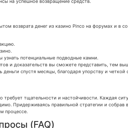
нсы на успешное возвращение средств.
том возврата денег из казино Pinco на форумах и в с
акцию.
зино.
ы узнать потенциальные подводные камни.
тов и доказательств вы сможете представить, тем вы
ь деньги спустя месяцы, благодаря упорству и четкой 
 но требует тщательности и настойчивости. Каждая сит
димо. Придерживаясь правильной стратегии и собрав 
м процессе.
просы (FAQ)