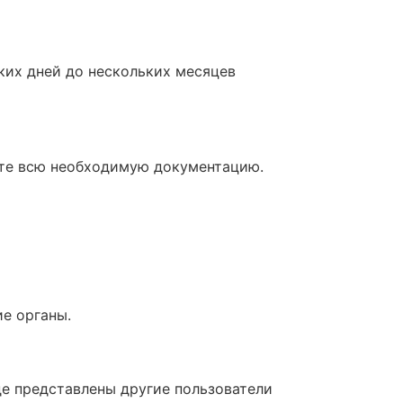
ьких дней до нескольких месяцев
йте всю необходимую документацию.
е органы.
де представлены другие пользователи