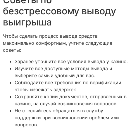
безстрессовому выводу
выигрыша
Чтобы сделать процесс вывода средств
максимально комфортным, учтите следующие
советы:
Заранее уточните все условия вывода у казино.
Изучите все доступные методы вывода и
выберите самый удобный для вас.
Соблюдайте все требования по верификации,
чтобы избежать задержек.
Сохраняйте копии документов, отправленных в
казино, на случай возникновения вопросов.
Не стесняйтесь обращаться в службу
поддержки при возникновении проблем или
вопросов.