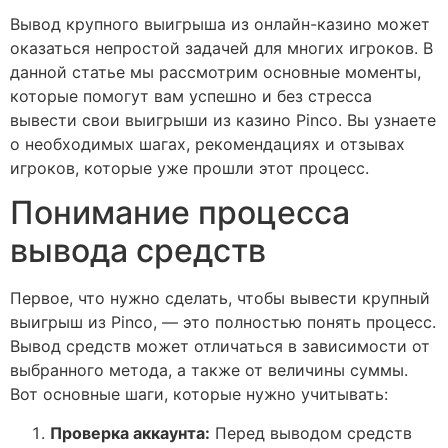
Вывод крупного выигрыша из онлайн-казино может
оказаться непростой задачей для многих игроков. В
данной статье мы рассмотрим основные моменты,
которые помогут вам успешно и без стресса
вывести свои выигрыши из казино Pinco. Вы узнаете
о необходимых шагах, рекомендациях и отзывах
игроков, которые уже прошли этот процесс.
Понимание процесса
вывода средств
Первое, что нужно сделать, чтобы вывести крупный
выигрыш из Pinco, — это полностью понять процесс.
Вывод средств может отличаться в зависимости от
выбранного метода, а также от величины суммы.
Вот основные шаги, которые нужно учитывать:
Проверка аккаунта:
Перед выводом средств