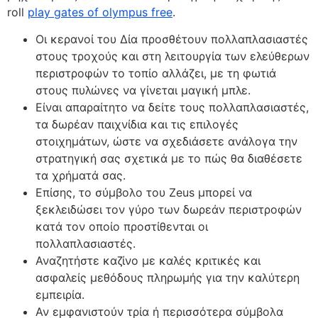
roll
play gates of olympus free
.
Οι κερανοί του Δία προσθέτουν πολλαπλασιαστές
στους τροχούς και στη λειτουργία των ελεύθερων
περιστροφών το τοπίο αλλάζει, με τη φωτιά
στους πυλώνες να γίνεται μαγική μπλε.
Είναι απαραίτητο να δείτε τους πολλαπλασιαστές,
τα δωρέαν παιχνίδια και τις επιλογές
στοιχημάτων, ώστε να σχεδιάσετε ανάλογα την
στρατηγική σας σχετικά με το πώς θα διαθέσετε
τα χρήματά σας.
Επίσης, το σύμβολο του Zeus μπορεί να
ξεκλειδώσει τον γύρο των δωρεάν περιστροφών
κατά τον οποίο προστίθενται οι
πολλαπλασιαστές.
Αναζητήστε καζίνο με καλές κριτικές και
ασφαλείς μεθόδους πληρωμής για την καλύτερη
εμπειρία.
Αν εμφανιστούν τρία ή περισσότερα σύμβολα