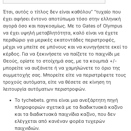
Έτσι, αυτός ο τίτλος δεν είναι καθόλου” “τυχαίο που
έχει αφήσει έντονο αποτύπωμα τόσο στην ελληνική
αγορά όσο και παγκοσμίως. Με το Gates of Olympus
να έχει υψηλή μεταβλητότητα, καλό είναι να έχετε
περιθώριο για μερικές εκατοντάδες περιστροφές,
μέχρι να μπείτε σε μπόνους και να κυνηγήσετε εκεί το
κέρδος. Για να ξεκινήσετε να παίζετε το παιχνίδι με
Θεούς, ορίστε το στοίχημά σας, με τα κουμπιά +/-
μπορείτε να αυξάνετε ή να χαμηλώνετε το όριο της
συμμετοχής σας. Μπορείτε είτε να περιστρέφετε τους
τροχούς αυτόματα, είτε να θέσετε σε κίνηση τη
λειτουργία αυτόματων περιστροφών.
Το tychebets. grms είναι μια ανεξάρτητη πηγή
πληροφοριών σχετικά με τα διαδικτυακά καζίνο
και τα διαδικτυακά παιχνίδια καζίνο, που δεν
ελέγχεται από κανέναν φορέα τυχερών
παιχνιδιών.