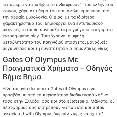
καταφέρει να τραβήξει το ενδιαφέρον” “του ελληνικού
κοινού, χάρη στο θέμα του που αντλεί έμπνευση από
την αρχαία μυθολογία. Ο Δίας, με τα ιδιαίτερα
χαρακτηριστικά του, δημιουργεί ένα εντυπωσιακό
σκηνικό, το οποίο συνδυάζεται με γρήγορο και γεμάτο
ένταση game play. Ταυτόχρονα, η υψηλή
μεταβλητότητα του παιχνιδιού υπόσχεται μοναδικές
συγκινήσεις και τη δυνατότητα για σημαντικές νίκες.
Gates Of Olympus Με
Πραγματικά Χρήματα – Οδηγός
Βήμα Βήμα
Η λειτουργία demo στο Gates of Olympus είναι
προσβάσιμη από τα περισσότερα διαδικτυακά καζίνο,
τόσο στην Ελλάδα, όσο και στο εξωτερικό. Μάλιστα, οι
πλατφόρμες σας επιτρέπουν να παίξετε και Gates
associated with Olympus δωρεάν χωρίς να έχετε”