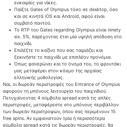
ευκαιρίες για νίκες.
Παίξτε Gates of Olympus τόσο σε desktop, όσο
και σε κινητά iOS και Android, αφού είναι
συμβατό παντού.
Το RTP του Gates regarding Olympus είναι ninety
six. 5%, παρέχοντας έτσι μία υψηλή απόδοση στο
παιχνίδι.
Επιλέξτε το καζίνο που σας ταιριάζει και
ξεκινήστε το παιχνίδι με επιπλέον προνόμια.
Όπως φανερώνει και το όνομα του, το φρουτάκι
μας μεταφέρει στον κόσμο της αρχαίας
ελληνικής μυθολογίας.
Ναι, οι δωρεάν περιστροφές του Entrance of Olympus
αφορούν τη μπόνους λειτουργία του παιχνιδιού.
Πετυχαίνοντας 4 σύμβολα spread κατά τις απλές
περιστροφές, μεταφέρεστε στο μπόνους περιβάλλον
των δωρεάν περιστροφών, όπου σας περιμένουν 15
free spins. Αν εμφανιστούν τρία ή περισσότερα
σύμβολα spread κατά τις δωρεάν περιστροφές, θα