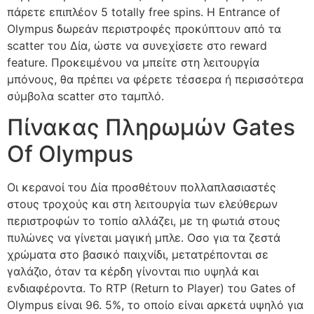
πάρετε επιπλέον 5 totally free spins. Η Entrance of
Olympus δωρεάν περιστροφές προκύπτουν από τα
scatter του Δία, ώστε να συνεχίσετε στο reward
feature. Προκειμένου να μπείτε στη λειτουργία
μπόνους, θα πρέπει να φέρετε τέσσερα ή περισσότερα
σύμβολα scatter στο ταμπλό.
Πίνακας Πληρωμών Gates
Of Olympus
Οι κερανοί του Δία προσθέτουν πολλαπλασιαστές
στους τροχούς και στη λειτουργία των ελεύθερων
περιστροφών το τοπίο αλλάζει, με τη φωτιά στους
πυλώνες να γίνεται μαγική μπλε. Οσο για τα ζεστά
χρώματα στο βασικό παιχνίδι, μετατρέπονται σε
γαλάζιο, όταν τα κέρδη γίνονται πιο υψηλά και
ενδιαφέροντα. Το RTP (Return to Player) του Gates of
Olympus είναι 96. 5%, το οποίο είναι αρκετά υψηλό για