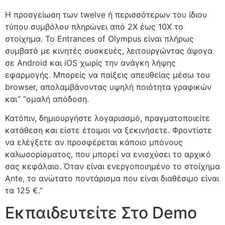
Η προσγείωση των twelve ή περισσότερων του ίδιου
τύπου συμβόλου πληρώνει από 2Χ έως 10Χ το
στοίχημα. Το Entrances of Olympus είναι πλήρως
συμβατό με κινητές συσκευές, λειτουργώντας άψογα
σε Android και iOS χωρίς την ανάγκη λήψης
εφαρμογής. Μπορείς να παίξεις απευθείας μέσω του
browser, απολαμβάνοντας υψηλή ποιότητα γραφικών
και” “ομαλή απόδοση.
Κατόπιν, δημιουργήστε λογαριασμό, πραγματοποιείτε
κατάθεση και είστε έτοιμοι να ξεκινήσετε. Φροντίστε
να ελέγξετε αν προσφέρεται κάποιο μπόνους
καλωσορίσματος, που μπορεί να ενισχύσει το αρχικό
σας κεφάλαιο. Όταν είναι ενεργοποιημένο το στοίχημα
Ante, το ανώτατο ποντάρισμα που είναι διαθέσιμο είναι
τα 125 €.”
Εκπαιδευτείτε Στο Demo