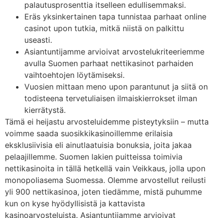
palautusprosenttia itselleen edullisemmaksi.
Eräs yksinkertainen tapa tunnistaa parhaat online
casinot upon tutkia, mitkä niistä on palkittu
useasti.
Asiantuntijamme arvioivat arvostelukriteeriemme
avulla Suomen parhaat nettikasinot parhaiden
vaihtoehtojen löytämiseksi.
Vuosien mittaan meno upon parantunut ja siitä on
todisteena tervetuliaisen ilmaiskierrokset ilman
kierrätystä.
Tämä ei heijastu arvosteluidemme pisteytyksiin – mutta
voimme saada suosikkikasinoillemme erilaisia
eksklusiivisia eli ainutlaatuisia bonuksia, joita jakaa
pelaajillemme. Suomen lakien puitteissa toimivia
nettikasinoita in tällä hetkellä vain Veikkaus, jolla upon
monopoliasema Suomessa. Olemme arvostellut reilusti
yli 900 nettikasinoa, joten tiedämme, mistä puhumme
kun on kyse hyödyllisistä ja kattavista
kasinoarvosteluista. Asiantuntijamme arvioivat