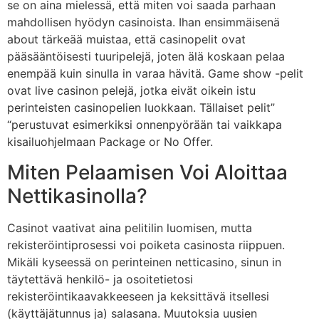
se on aina mielessä, että miten voi saada parhaan
mahdollisen hyödyn casinoista. Ihan ensimmäisenä
about tärkeää muistaa, että casinopelit ovat
pääsääntöisesti tuuripelejä, joten älä koskaan pelaa
enempää kuin sinulla in varaa hävitä. Game show -pelit
ovat live casinon pelejä, jotka eivät oikein istu
perinteisten casinopelien luokkaan. Tällaiset pelit”
“perustuvat esimerkiksi onnenpyörään tai vaikkapa
kisailuohjelmaan Package or No Offer.
Miten Pelaamisen Voi Aloittaa
Nettikasinolla?
Casinot vaativat aina pelitilin luomisen, mutta
rekisteröintiprosessi voi poiketa casinosta riippuen.
Mikäli kyseessä on perinteinen netticasino, sinun in
täytettävä henkilö- ja osoitetietosi
rekisteröintikaavakkeeseen ja keksittävä itsellesi
(käyttäjätunnus ja) salasana. Muutoksia uusien