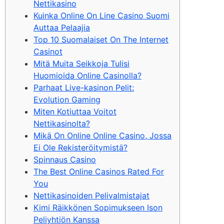
Nettikasino
Kuinka Online On Line Casino Suomi
Auttaa Pelaajia
Top 10 Suomalaiset On The Internet
Casinot
Mitä Muita Seikkoja Tulisi
Huomioida Online Casinolla?
Parhaat Live-kasinon Pelit:
Evolution Gaming
Miten Kotiuttaa Voitot
Nettikasinolta?
Mikä On Online Online Casino, Jossa
Ei Ole Rekisteröitymistä?
Spinnaus Casino
The Best Online Casinos Rated For
You
Nettikasinoiden Pelivalmistajat
Kimi Räikkönen Sopimukseen Ison
Peliyhtiön Kanssa