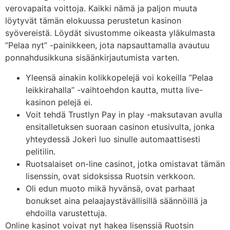
verovapaita voittoja. Kaikki nämä ja paljon muuta
löytyvät tämän elokuussa perustetun kasinon
syövereistä. Löydät sivustomme oikeasta yläkulmasta
”Pelaa nyt” -painikkeen, jota napsauttamalla avautuu
ponnahdusikkuna sisäänkirjautumista varten.
Yleensä ainakin kolikkopelejä voi kokeilla ”Pelaa
leikkirahalla” -vaihtoehdon kautta, mutta live-
kasinon pelejä ei.
Voit tehdä Trustlyn Pay in play -maksutavan avulla
ensitalletuksen suoraan casinon etusivulta, jonka
yhteydessä Jokeri luo sinulle automaattisesti
pelitilin.
Ruotsalaiset on-line casinot, jotka omistavat tämän
lisenssin, ovat sidoksissa Ruotsin verkkoon.
Oli edun muoto mikä hyvänsä, ovat parhaat
bonukset aina pelaajaystävällisillä säännöillä ja
ehdoilla varustettuja.
Online kasinot voivat nyt hakea lisenssiä Ruotsin