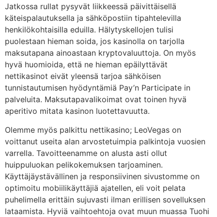
Jatkossa rullat pysyvät liikkeessä päivittäisellä
käteispalautuksella ja sähköpostiin tipahtelevilla
henkilökohtaisilla eduilla. Hälytyskellojen tulisi
puolestaan hieman soida, jos kasinolla on tarjolla
maksutapana ainoastaan kryptovaluuttoja. On myös
hyvä huomioida, että ne hieman epäilyttävät
nettikasinot eivät yleensä tarjoa sähköisen
tunnistautumisen hyödyntämiä Pay’n Participate in
palveluita. Maksutapavalikoimat ovat toinen hyvä
aperitivo mitata kasinon luotettavuutta.
Olemme myös palkittu nettikasino; LeoVegas on
voittanut useita alan arvostetuimpia palkintoja vuosien
varrella. Tavoitteenamme on alusta asti ollut
huippuluokan pelikokemuksen tarjoaminen.
Käyttäjäystävällinen ja responsiivinen sivustomme on
optimoitu mobiilikäyttäjiä ajatellen, eli voit pelata
puhelimella erittäin sujuvasti ilman erillisen sovelluksen
lataamista. Hyviä vaihtoehtoja ovat muun muassa Tuohi