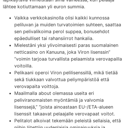
lähtee kotiuttamaan yli euron summia.
Vaikka verkkokasinolla olisi kaikki kunnossa
peliluvan ja muiden turvatoimien suhteen, saattaa
sen pelivalikoima perol suppea, bonusehdot
epäedulliset tai rahansiirrot hankalia.
Mielestäni yksi ylivoimaisesti paras suomalainen
netticasino on Kanuuna, joka Viron lisenssin”
“voimin tarjoaa turvallista pelaamista verovapailla
voitoilla.
Pelikaani operoi Viron pelilisenssillä, mikä tietää
sekä tiukkaan valvottua peliympäristöä että
verovapaita voittoja.
Maailmalla about olemassa useita eri
peliviranomaisten myöntämiä ja valvomia
lisenssejä,” “joista ainoastaan EU-/ETA-alueen
lisenssit takaavat pelaajalle verovapaat voitot.
Pelitalot alkoivat tekemään peleistä sellaisia, että
niihin liitettiin uudenlaisia ominaisuuksia ja