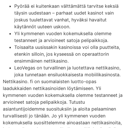
Pyörää ei kuitenkaan välttämättä tarvitse keksiä
täysin uudestaan – parhaat uudet kasinot vain
joskus tuulettavat vanhat, hyväksi havaitut
käytännöt uuteen uskoon.
Yli kymmenen vuoden kokemuksella olemme
testanneet ja arvioineet satoja pelipaikkoja.
Toisaalta uusissakin kasinoissa voi olla puutteita,
etenkin silloin, jos kyseessä on operaattorin
ensimmäinen nettikasino.
LeoVegas on turvallinen ja luotettava nettikasino,
joka tunnetaan ensiluokkaisesta mobiilikasinosta.
Nettikasino. fi on suomalaisten luotto-opas
laadukkaiden nettikasinoiden löytämiseen. Yli
kymmenen vuoden kokemuksella olemme testanneet ja
arvioineet satoja pelipaikkoja. Tutustu
asiantuntijoidemme suosituksiin ja aloita pelaaminen
turvallisesti jo tänään. Jo yli kymmenen vuoden
kokemuksella suosittelemme ainoastaan nettikasinoita,