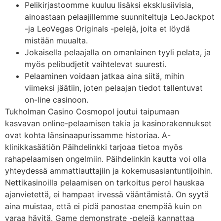
Pelikirjastoomme kuuluu lisäksi eksklusiivisia,
ainoastaan pelaajillemme suunniteltuja LeoJackpot
-ja LeoVegas Originals -pelejä, joita et löydä
mistään muualta.
Jokaisella pelaajalla on omanlainen tyyli pelata, ja
myös pelibudjetit vaihtelevat suuresti.
Pelaaminen voidaan jatkaa aina siitä, mihin
viimeksi jäätiin, joten pelaajan tiedot tallentuvat
on-line casinoon.
Tukholman Casino Cosmopol joutui taipumaan
kasvavan online-pelaamisen takia ja kasinorakennukset
ovat kohta länsinaapurissamme historiaa. A-
klinikkasäätiön Päihdelinkki tarjoaa tietoa myös
rahapelaamisen ongelmiin. Päihdelinkin kautta voi olla
yhteydessä ammattiauttajiin ja kokemusasiantuntijoihin.
Nettikasinoilla pelaamisen on tarkoitus perol hauskaa
ajanvietettä, ei hampaat irvessä vääntämistä. On syytä
aina muistaa, että ei pidä panostaa enempää kuin on
varaa hävitä. Game demonstrate -pelejä kannattaa