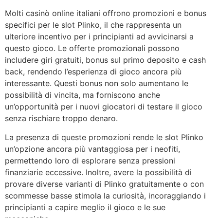
Molti casinò online italiani offrono promozioni e bonus
specifici per le slot Plinko, il che rappresenta un
ulteriore incentivo per i principianti ad avvicinarsi a
questo gioco. Le offerte promozionali possono
includere giri gratuiti, bonus sul primo deposito e cash
back, rendendo l’esperienza di gioco ancora più
interessante. Questi bonus non solo aumentano le
possibilità di vincita, ma forniscono anche
un’opportunità per i nuovi giocatori di testare il gioco
senza rischiare troppo denaro.
La presenza di queste promozioni rende le slot Plinko
un’opzione ancora più vantaggiosa per i neofiti,
permettendo loro di esplorare senza pressioni
finanziarie eccessive. Inoltre, avere la possibilità di
provare diverse varianti di Plinko gratuitamente o con
scommesse basse stimola la curiosità, incoraggiando i
principianti a capire meglio il gioco e le sue