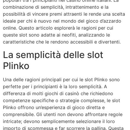
popolari tra i principianti nei casinò online italiani. La
combinazione di semplicità, intrattenimento e la
possibilità di vincere premi attraenti le rende una scelta
ideale per chi è nuovo nel mondo del gioco d’azzardo
online. Questo articolo esplorerà le ragioni per cui
queste slot sono adatte ai neofiti, analizzando le
caratteristiche che le rendono accessibili e divertenti.
La semplicità delle slot
Plinko
Una delle ragioni principali per cui le slot Plinko sono
perfette per i principianti è la loro semplicità. A
differenza di molti giochi di casinò che richiedono
competenze specifiche o strategie complesse, le slot
Plinko offrono un’esperienza di gioco diretta e
comprensibile. Gli utenti non devono affrontare regole
intricate; devono semplicemente selezionare il loro
importo di scommessa e far scorrere la pallina. Questa