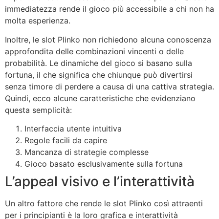
immediatezza rende il gioco più accessibile a chi non ha
molta esperienza.
Inoltre, le slot Plinko non richiedono alcuna conoscenza
approfondita delle combinazioni vincenti o delle
probabilità. Le dinamiche del gioco si basano sulla
fortuna, il che significa che chiunque può divertirsi
senza timore di perdere a causa di una cattiva strategia.
Quindi, ecco alcune caratteristiche che evidenziano
questa semplicità:
Interfaccia utente intuitiva
Regole facili da capire
Mancanza di strategie complesse
Gioco basato esclusivamente sulla fortuna
L’appeal visivo e l’interattività
Un altro fattore che rende le slot Plinko così attraenti
per i principianti è la loro grafica e interattività