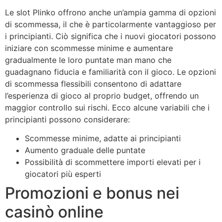
Le slot Plinko offrono anche un’ampia gamma di opzioni
di scommessa, il che è particolarmente vantaggioso per
i principianti. Ciò significa che i nuovi giocatori possono
iniziare con scommesse minime e aumentare
gradualmente le loro puntate man mano che
guadagnano fiducia e familiarità con il gioco. Le opzioni
di scommessa flessibili consentono di adattare
l’esperienza di gioco al proprio budget, offrendo un
maggior controllo sui rischi. Ecco alcune variabili che i
principianti possono considerare:
Scommesse minime, adatte ai principianti
Aumento graduale delle puntate
Possibilità di scommettere importi elevati per i
giocatori più esperti
Promozioni e bonus nei
casinò online