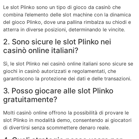
Le slot Plinko sono un tipo di gioco da casinò che
combina l’elemento delle slot machine con la dinamica
del gioco Plinko, dove una pallina rimbalza su chiodi e
atterra in diverse posizioni, determinando le vincite.
2. Sono sicure le slot Plinko nei
casinò online italiani?
Sì, le slot Plinko nei casinò online italiani sono sicure se
giochi in casinò autorizzati e regolamentati, che
garantiscono la protezione dei dati e delle transazioni.
3. Posso giocare alle slot Plinko
gratuitamente?
Molti casinò online offrono la possibilità di provare le
slot Plinko in modalità demo, consentendo ai giocatori
di divertirsi senza scommettere denaro reale.