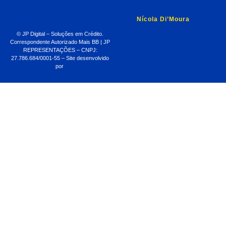
Nícola Di’Moura
© JP Digital – Soluções em Crédito.
Correspondente Autorizado Mais BB | JP
REPRESENTAÇÕES – CNPJ:
27.786.684/0001-55 – Site desenvolvido
por