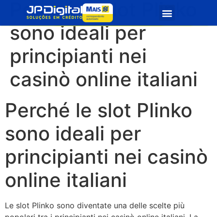
Perché le slot Plinko
Quem Somos
Seja Parceiro
sono ideali per
principianti nei
casinò online italiani
Perché le slot Plinko
sono ideali per
principianti nei casinò
online italiani
Le slot Plinko sono diventate una delle scelte più