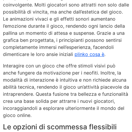
coinvolgente. Molti giocatori sono attratti non solo dalle
possibilità di vincita, ma anche dall’estetica del gioco.
Le animazioni vivaci e gli effetti sonori aumentano
l’emozione durante il gioco, rendendo ogni lancio della
pallina un momento di attesa e suspense. Grazie a una
grafica ben progettata, i principianti possono sentirsi
completamente immersi nell’esperienza, facendoli
dimenticare le loro ansie iniziali
plinko cosa è
.
Interagire con un gioco che offre stimoli visivi può
anche fungere da motivazione per i neofiti. Inoltre, la
modalità di interazione è intuitiva e non richiede alcuna
abilità tecnica, rendendo il gioco un’attività piacevole da
intraprendere. Questa fusione tra bellezza e funzionalità
crea una base solida per attrarre i nuovi giocatori,
incoraggiandoli a esplorare ulteriormente il mondo del
gioco online.
Le opzioni di scommessa flessibili