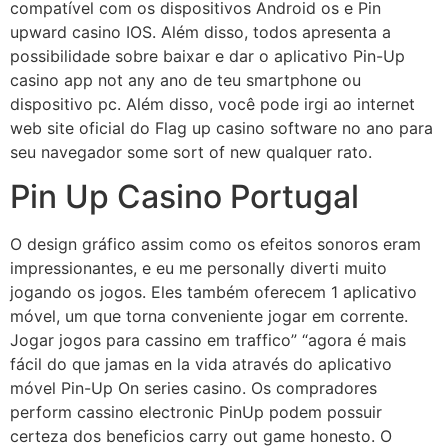
compatível com os dispositivos Android os e Pin
upward casino IOS. Além disso, todos apresenta a
possibilidade sobre baixar e dar o aplicativo Pin-Up
casino app not any ano de teu smartphone ou
dispositivo pc. Além disso, você pode irgi ao internet
web site oficial do Flag up casino software no ano para
seu navegador some sort of new qualquer rato.
Pin Up Casino Portugal
O design gráfico assim como os efeitos sonoros eram
impressionantes, e eu me personally diverti muito
jogando os jogos. Eles também oferecem 1 aplicativo
móvel, um que torna conveniente jogar em corrente.
Jogar jogos para cassino em traffico” “agora é mais
fácil do que jamas en la vida através do aplicativo
móvel Pin-Up On series casino. Os compradores
perform cassino electronic PinUp podem possuir
certeza dos beneficios carry out game honesto. O