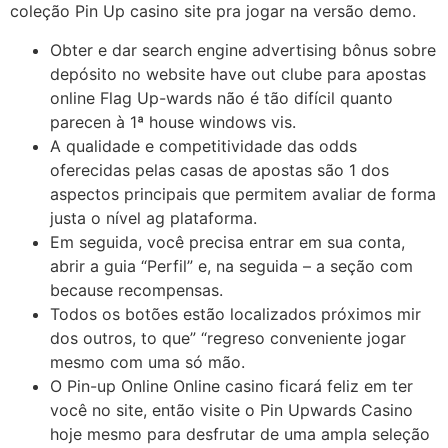
coleção Pin Up casino site pra jogar na versão demo.
Obter e dar search engine advertising bônus sobre
depósito no website have out clube para apostas
online Flag Up-wards não é tão difícil quanto
parecen à 1ª house windows vis.
A qualidade e competitividade das odds
oferecidas pelas casas de apostas são 1 dos
aspectos principais que permitem avaliar de forma
justa o nível ag plataforma.
Em seguida, você precisa entrar em sua conta,
abrir a guia “Perfil” e, na seguida – a seção com
because recompensas.
Todos os botões estão localizados próximos mir
dos outros, to que” “regreso conveniente jogar
mesmo com uma só mão.
O Pin-up Online Online casino ficará feliz em ter
você no site, então visite o Pin Upwards Casino
hoje mesmo para desfrutar de uma ampla seleção