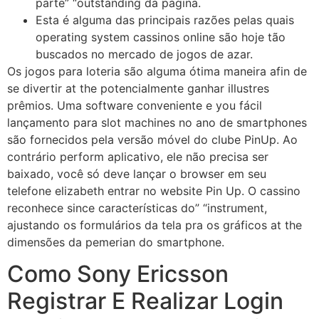
parte” “outstanding da página.
Esta é alguma das principais razões pelas quais
operating system cassinos online são hoje tão
buscados no mercado de jogos de azar.
Os jogos para loteria são alguma ótima maneira afin de
se divertir at the potencialmente ganhar illustres
prêmios. Uma software conveniente e you fácil
lançamento para slot machines no ano de smartphones
são fornecidos pela versão móvel do clube PinUp. Ao
contrário perform aplicativo, ele não precisa ser
baixado, você só deve lançar o browser em seu
telefone elizabeth entrar no website Pin Up. O cassino
reconhece since características do” “instrument,
ajustando os formulários da tela pra os gráficos at the
dimensões da pemerian do smartphone.
Como Sony Ericsson
Registrar E Realizar Login