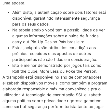
uma aposta.
Além disto, a autenticação sobre dois fatores está
disponível, garantindo intensamente segurança
para os seus dados.
Na tabela abaixo você tem a possibilidade de ver
algumas informações sobre a huida de fundos
carry out Pin-Up Casino País brasileiro.
Estes jackpots são atribuídos em adição aos
prémios recebidos e as apostas de outros
participantes não são tidas em consideração.
Isto é melhor demonstrado por jogos tais como
Roll the Cube, More Less ou Poke the Person.
A trampolín está disponível no ano de computadores
elizabeth dispositivos móveis, como também a program
elaborada responsable a máxima conveniência pra o
utilizador. A tecnologia de encriptação SSL elizabeth
alguma política sobre privacidade rigorosa garantem
some sort of segurança perform turista tanto ao jogar