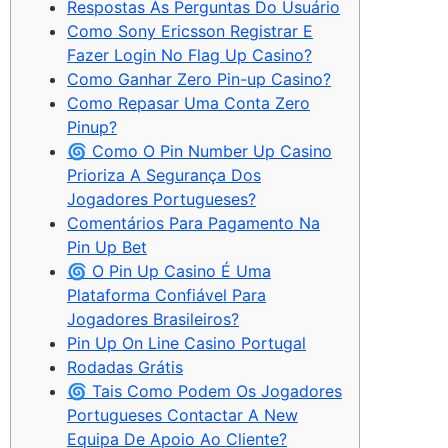
Respostas Às Perguntas Do Usuário
Como Sony Ericsson Registrar E
Fazer Login No Flag Up Casino?
Como Ganhar Zero Pin-up Casino?
Como Repasar Uma Conta Zero
Pinup?
🌀 Como O Pin Number Up Casino
Prioriza A Segurança Dos
Jogadores Portugueses?
Comentários Para Pagamento Na
Pin Up Bet
🌀 O Pin Up Casino É Uma
Plataforma Confiável Para
Jogadores Brasileiros?
Pin Up On Line Casino Portugal
Rodadas Grátis
🌀 Tais Como Podem Os Jogadores
Portugueses Contactar A New
Equipa De Apoio Ao Cliente?