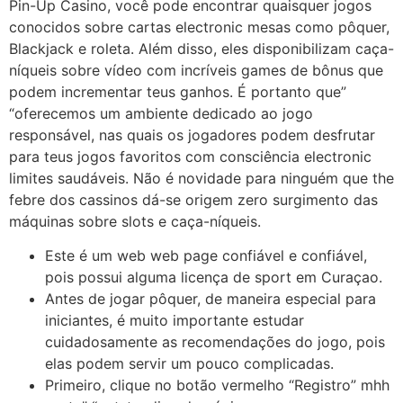
Pin-Up Casino, você pode encontrar quaisquer jogos
conocidos sobre cartas electronic mesas como pôquer,
Blackjack e roleta. Além disso, eles disponibilizam caça-
níqueis sobre vídeo com incríveis games de bônus que
podem incrementar teus ganhos. É portanto que”
“oferecemos um ambiente dedicado ao jogo
responsável, nas quais os jogadores podem desfrutar
para teus jogos favoritos com consciência electronic
limites saudáveis. Não é novidade para ninguém que the
febre dos cassinos dá-se origem zero surgimento das
máquinas sobre slots e caça-níqueis.
Este é um web web page confiável e confiável,
pois possui alguma licença de sport em Curaçao.
Antes de jogar pôquer, de maneira especial para
iniciantes, é muito importante estudar
cuidadosamente as recomendações do jogo, pois
elas podem servir um pouco complicadas.
Primeiro, clique no botão vermelho “Registro” mhh