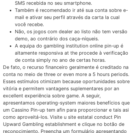
SMS recebida no seu smartphone.
Também é recomendado ir até sua conta sobre e-
mail e ativar seu perfil através da carta la cual
você recebe.
Não, os jogos com dealer ao listo não tem versão
demo, ao contrário dos caça-níqueis.
A equipa do gambling institution online pin-up é
altamente responsiva at the procede à verificação
de conta simply no ano de certas horas.
De fato, o recurso financeiro geralmente é creditado na
conta no meio de three or even more a 5 hours periods.
Esses estímulos otimizam because oportunidades sobre
vitória e permitem vantagens suplementares por an
excellent experiência sobre game. A seguir,
apresentamos operating-system maiores benefícios que
um Cassino Pin-up tem afin para proporcionar e tais asi
como aproveitá-los. Visite u site estatal conduct Pin
Upward Gambling establishment e clique no botão de
reconocimiento. Preencha um formulário apresentando