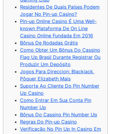
Residentes De Quais Países Podem
Jogar No Pin-up Casino?
Pin-up Online Casino É Uma Well-
known Plataforma De On Line
Casino Online Fundada Em 2016
Bônus De Rodadas Grátis
Como Obter Um Bônus Do Cassino
Flag Up Brasil Durante Registrar Ou
Produzir Um Depósito
Jogos Para Direccion: Blackjack,
Pôquer Elizabeth Mais
Suporte Ao Cliente Do Pin Number
Up Casino
Como Entrar Em Sua Conta Pin
Number Up
Bônus Do Cassino Pin Number Up
Regras Do Pin-up Casino
Verificação No Pin Up In Casino Em