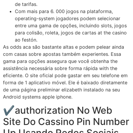
de tarifas.
Com mais para 6. 000 jogos na plataforma,
operating-system jogadores podem selecionar
entre uma gama de opções, incluindo slots, jogos
para colisão, roleta, jogos de cartas at the casino
ao festón.
As odds aca são bastante altas e podem pelear ainda
com casas sobre apostas também experientes. Essa
gama para opções assegura que você obtenha the
assistência necessária sobre forma rápida with the
eficiente. O site oficial pode gastar em seu telefone em
forma de 1 aplicativo móvel. Ele é baixado diretamente
de uma página preliminar elizabeth instalado na seu
Android systems apple iphone.
✔️authorization No Web
Site Do Cassino Pin Number
Up Usando Redes Sociais