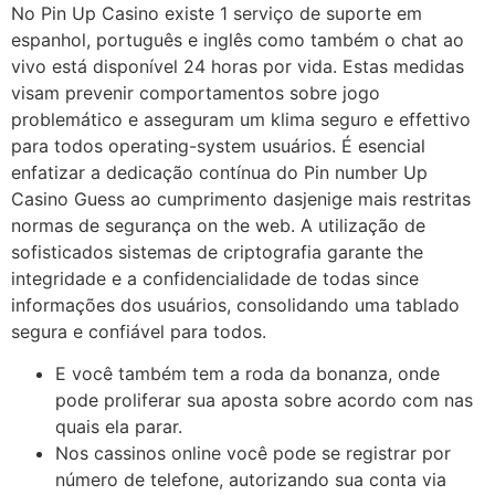
No Pin Up Casino existe 1 serviço de suporte em
espanhol, português e inglês como também o chat ao
vivo está disponível 24 horas por vida. Estas medidas
visam prevenir comportamentos sobre jogo
problemático e asseguram um klima seguro e effettivo
para todos operating-system usuários. É esencial
enfatizar a dedicação contínua do Pin number Up
Casino Guess ao cumprimento dasjenige mais restritas
normas de segurança on the web. A utilização de
sofisticados sistemas de criptografia garante the
integridade e a confidencialidade de todas since
informações dos usuários, consolidando uma tablado
segura e confiável para todos.
E você também tem a roda da bonanza, onde
pode proliferar sua aposta sobre acordo com nas
quais ela parar.
Nos cassinos online você pode se registrar por
número de telefone, autorizando sua conta via