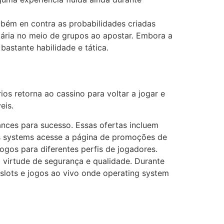
bém en contra as probabilidades criadas
ária no meio de grupos ao apostar. Embora a
astante habilidade e tática.
rios retorna ao cassino para voltar a jogar e
eis.
nces para sucesso. Essas ofertas incluem
es systems acesse a página de promoções de
gos para diferentes perfis de jogadores.
virtude de segurança e qualidade. Durante
slots e jogos ao vivo onde operating system