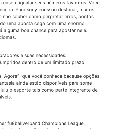
a caso e igualar seus números favoritos. Você
nceira. Para sony ericsson destacar, muitos
cê não souber como perpretar erros, pontos
izando uma aposta cega com uma enorme
 alguma boa chance para apostar nele.
diomas.
mpradores e suas necessidades.
cumpridos dentro de um limitado prazo.
tas. Agora” “que você conhece because opções
antasia ainda estão disponíveis para some
luiu o esporte tais como parte integrante de
íveis.
her fußballverband Champions League,