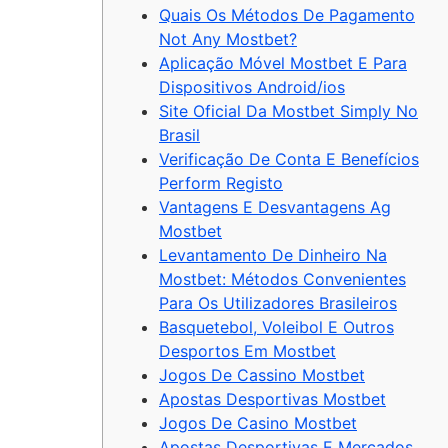
Quais Os Métodos De Pagamento
Not Any Mostbet?
Aplicação Móvel Mostbet E Para
Dispositivos Android/ios
Site Oficial Da Mostbet Simply No
Brasil
Verificação De Conta E Benefícios
Perform Registo
Vantagens E Desvantagens Ag
Mostbet
Levantamento De Dinheiro Na
Mostbet: Métodos Convenientes
Para Os Utilizadores Brasileiros
Basquetebol, Voleibol E Outros
Desportos Em Mostbet
Jogos De Cassino Mostbet
Apostas Desportivas Mostbet
Jogos De Casino Mostbet
Apostas Desportivas E Mercados