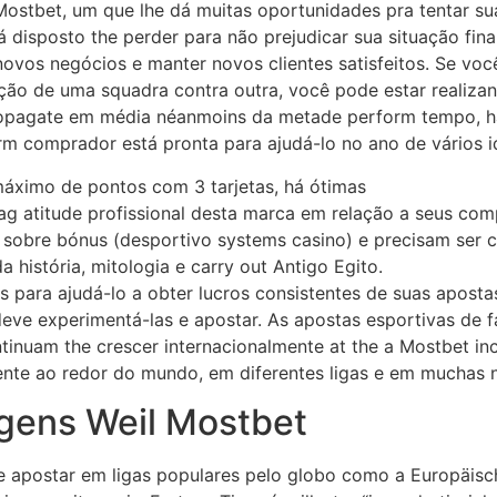
ostbet, um que lhe dá muitas oportunidades pra tentar su
 disposto the perder para não prejudicar sua situação fina
 novos negócios e manter novos clientes satisfeitos. Se vo
osição de uma squadra contra outra, você pode estar real
ropagate em média néanmoins da metade perform tempo, há
m comprador está pronta para ajudá-lo no ano de vários i
máximo de pontos com 3 tarjetas, há ótimas
 ag atitude profissional desta marca em relação a seus co
o sobre bónus (desportivo systems casino) e precisam ser 
a história, mitologia e carry out Antigo Egito.
as para ajudá-lo a obter lucros consistentes de suas apos
deve experimentá-las e apostar. As apostas esportivas de f
inuam the crescer internacionalmente at the a Mostbet inc
ente ao redor do mundo, em diferentes ligas e em muchas n
gens Weil Mostbet
 apostar em ligas populares pelo globo como a Europäisc