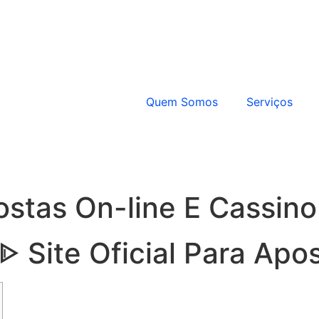
Quem Somos
Serviços
stas On-line E Cassino
ᐈ Site Oficial Para Apo