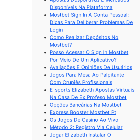
Disponíveis Na Plataforma
Mostbet Sign In À Conta Pessoal:
Dicas Para Deliberar Problemas De
Login
Como Realizar Depósitos No
Mostbet?
Posso Acessar O Sign In Mostbet
Por Meio De Um Aplicativo?
Avaliações E Opiniões De Usuários
Jogos Para Mesa Ao Palpitante
Com Crupiês Profissionais
E-sports Elizabeth Apostas Virtuais
Na Casa De Ex Profeso Mostbet
Opções Bancárias Na Mostbet
Express Booster Mostbet Pt
Os Jogos De Casino Ao Vivo
Método 2: Registro Via Celular
Jogar Elizabeth Instalar O