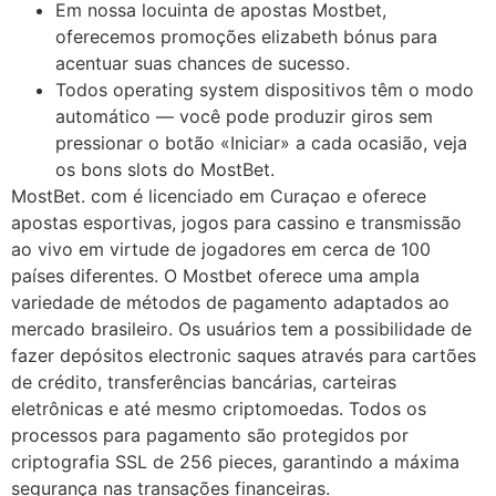
Em nossa locuinta de apostas Mostbet,
oferecemos promoções elizabeth bónus para
acentuar suas chances de sucesso.
Todos operating system dispositivos têm o modo
automático — você pode produzir giros sem
pressionar o botão «Iniciar» a cada ocasião, veja
os bons slots do MostBet.
MostBet. com é licenciado em Curaçao e oferece
apostas esportivas, jogos para cassino e transmissão
ao vivo em virtude de jogadores em cerca de 100
países diferentes. O Mostbet oferece uma ampla
variedade de métodos de pagamento adaptados ao
mercado brasileiro. Os usuários tem a possibilidade de
fazer depósitos electronic saques através para cartões
de crédito, transferências bancárias, carteiras
eletrônicas e até mesmo criptomoedas. Todos os
processos para pagamento são protegidos por
criptografia SSL de 256 pieces, garantindo a máxima
segurança nas transações financeiras.