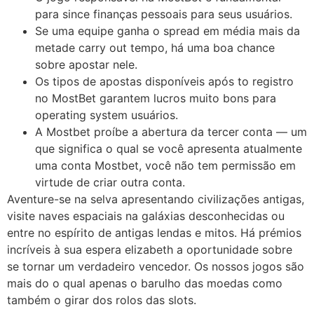
para since finanças pessoais para seus usuários.
Se uma equipe ganha o spread em média mais da
metade carry out tempo, há uma boa chance
sobre apostar nele.
Os tipos de apostas disponíveis após to registro
no MostBet garantem lucros muito bons para
operating system usuários.
A Mostbet proíbe a abertura da tercer conta — um
que significa o qual se você apresenta atualmente
uma conta Mostbet, você não tem permissão em
virtude de criar outra conta.
Aventure-se na selva apresentando civilizações antigas,
visite naves espaciais na galáxias desconhecidas ou
entre no espírito de antigas lendas e mitos. Há prémios
incríveis à sua espera elizabeth a oportunidade sobre
se tornar um verdadeiro vencedor. Os nossos jogos são
mais do o qual apenas o barulho das moedas como
também o girar dos rolos das slots.