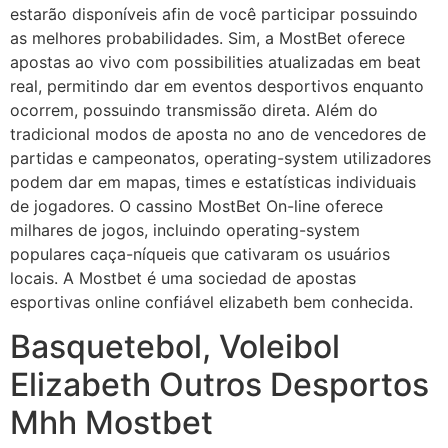
estarão disponíveis afin de você participar possuindo
as melhores probabilidades. Sim, a MostBet oferece
apostas ao vivo com possibilities atualizadas em beat
real, permitindo dar em eventos desportivos enquanto
ocorrem, possuindo transmissão direta. Além do
tradicional modos de aposta no ano de vencedores de
partidas e campeonatos, operating-system utilizadores
podem dar em mapas, times e estatísticas individuais
de jogadores. O cassino MostBet On-line oferece
milhares de jogos, incluindo operating-system
populares caça-níqueis que cativaram os usuários
locais. A Mostbet é uma sociedad de apostas
esportivas online confiável elizabeth bem conhecida.
Basquetebol, Voleibol
Elizabeth Outros Desportos
Mhh Mostbet