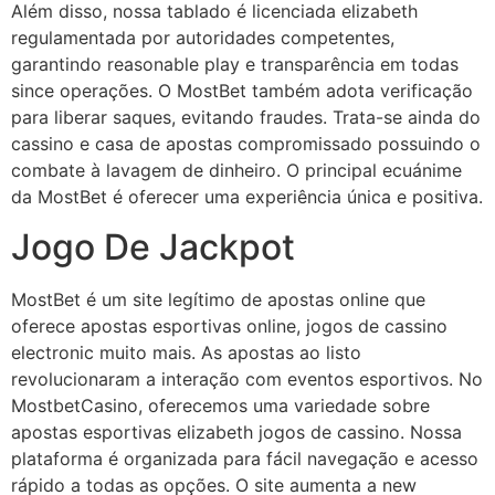
Além disso, nossa tablado é licenciada elizabeth
regulamentada por autoridades competentes,
garantindo reasonable play e transparência em todas
since operações. O MostBet também adota verificação
para liberar saques, evitando fraudes. Trata-se ainda do
cassino e casa de apostas compromissado possuindo o
combate à lavagem de dinheiro. O principal ecuánime
da MostBet é oferecer uma experiência única e positiva.
Jogo De Jackpot
MostBet é um site legítimo de apostas online que
oferece apostas esportivas online, jogos de cassino
electronic muito mais. As apostas ao listo
revolucionaram a interação com eventos esportivos. No
MostbetCasino, oferecemos uma variedade sobre
apostas esportivas elizabeth jogos de cassino. Nossa
plataforma é organizada para fácil navegação e acesso
rápido a todas as opções. O site aumenta a new