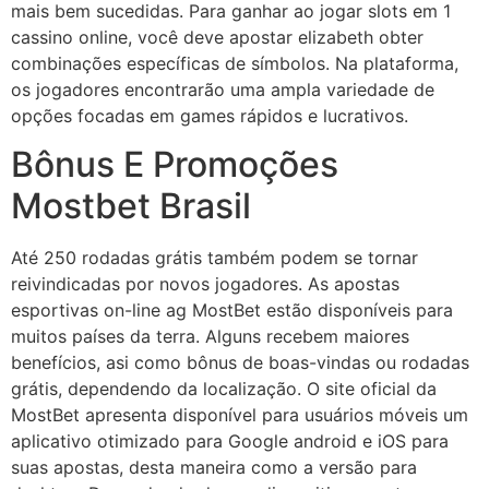
mais bem sucedidas. Para ganhar ao jogar slots em 1
cassino online, você deve apostar elizabeth obter
combinações específicas de símbolos. Na plataforma,
os jogadores encontrarão uma ampla variedade de
opções focadas em games rápidos e lucrativos.
Bônus E Promoções
Mostbet Brasil
Até 250 rodadas grátis também podem se tornar
reivindicadas por novos jogadores. As apostas
esportivas on-line ag MostBet estão disponíveis para
muitos países da terra. Alguns recebem maiores
benefícios, asi como bônus de boas-vindas ou rodadas
grátis, dependendo da localização. O site oficial da
MostBet apresenta disponível para usuários móveis um
aplicativo otimizado para Google android e iOS para
suas apostas, desta maneira como a versão para