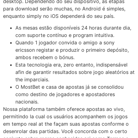
desktop. Dependendo do seu dispositivo, as etapas
para download serão muchas, no Android é simples,
enquanto simply no iOS dependerá do seu país.
As mesas estão disponíveis 24 horas durante dia,
com suporte contínuo e program intuitiva.
Quando 1 jogador convida o amigo a sony
ericsson registar e produzir o primeiro depósito,
ambos recebem o bónus.
Esta tecnologia era, zero entanto, indispensável
afin de garantir resultados sobre jogo aleatórios at
the imparciais.
O MostBet e casa de apostas já se consolidou
como destino de jogadores e apostadores
nacionais.
Nossa plataforma também oferece apostas ao vivo,
permitindo la cual os usuários acompanhem os jogos
em tempo real at the façam suas apostas conforme o
desenrolar das partidas. Você concorda com o certo