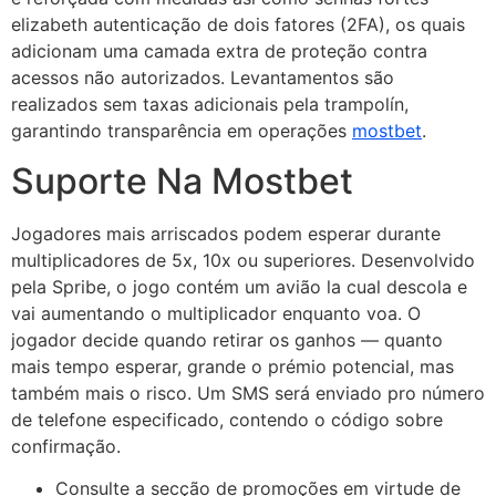
elizabeth autenticação de dois fatores (2FA), os quais
adicionam uma camada extra de proteção contra
acessos não autorizados. Levantamentos são
realizados sem taxas adicionais pela trampolín,
garantindo transparência em operações
mostbet
.
Suporte Na Mostbet
Jogadores mais arriscados podem esperar durante
multiplicadores de 5x, 10x ou superiores. Desenvolvido
pela Spribe, o jogo contém um avião la cual descola e
vai aumentando o multiplicador enquanto voa. O
jogador decide quando retirar os ganhos — quanto
mais tempo esperar, grande o prémio potencial, mas
também mais o risco. Um SMS será enviado pro número
de telefone especificado, contendo o código sobre
confirmação.
Consulte a secção de promoções em virtude de