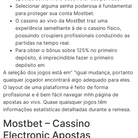
Selecionar alguma senha poderosa é fundamental
para proteger sua conta Mostbet.
O cassino ao vivo da MostBet traz uma
experiência semelhante à de o cassino físico,
possuindo croupiers profissionais conduzindo as
partidas na tempo real.
Para obter o bônus sobre 125% no primeiro
depósito, é imprecindible fazer o primeiro
depósito em
A seleção dos jogos está em” “igual mudança, portanto
qualquer jogador encontrará algo adequado para eles.
O layout de uma plataforma é feito de forma
profissional e é bem fácil navegar mhh página de
apostas ao vivo. Quase quaisquer jogos têm
informações estatísticas detalhadas durante a remesa.
Mostbet – Cassino
Electronic Apostas