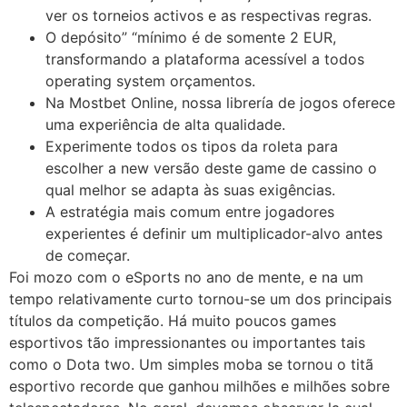
ver os torneios activos e as respectivas regras.
O depósito” “mínimo é de somente 2 EUR,
transformando a plataforma acessível a todos
operating system orçamentos.
Na Mostbet Online, nossa librería de jogos oferece
uma experiência de alta qualidade.
Experimente todos os tipos da roleta para
escolher a new versão deste game de cassino o
qual melhor se adapta às suas exigências.
A estratégia mais comum entre jogadores
experientes é definir um multiplicador-alvo antes
de começar.
Foi mozo com o eSports no ano de mente, e na um
tempo relativamente curto tornou-se um dos principais
títulos da competição. Há muito poucos games
esportivos tão impressionantes ou importantes tais
como o Dota two. Um simples moba se tornou o titã
esportivo recorde que ganhou milhões e milhões sobre