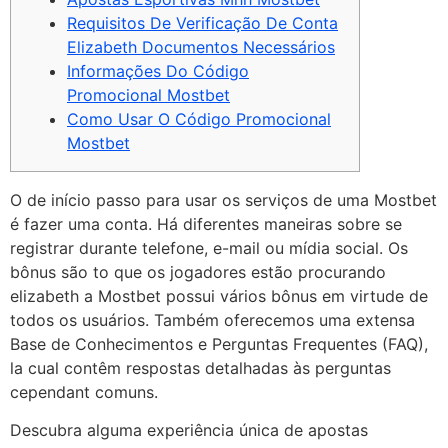
Requisitos De Verificação De Conta
Elizabeth Documentos Necessários
Informações Do Código
Promocional Mostbet
Como Usar O Código Promocional
Mostbet
O de início passo para usar os serviços de uma Mostbet
é fazer uma conta. Há diferentes maneiras sobre se
registrar durante telefone, e-mail ou mídia social. Os
bônus são to que os jogadores estão procurando
elizabeth a Mostbet possui vários bônus em virtude de
todos os usuários. Também oferecemos uma extensa
Base de Conhecimentos e Perguntas Frequentes (FAQ),
la cual contêm respostas detalhadas às perguntas
cependant comuns.
Descubra alguma experiência única de apostas