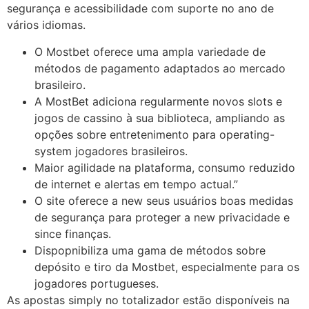
segurança e acessibilidade com suporte no ano de
vários idiomas.
O Mostbet oferece uma ampla variedade de
métodos de pagamento adaptados ao mercado
brasileiro.
A MostBet adiciona regularmente novos slots e
jogos de cassino à sua biblioteca, ampliando as
opções sobre entretenimento para operating-
system jogadores brasileiros.
Maior agilidade na plataforma, consumo reduzido
de internet e alertas em tempo actual.”
O site oferece a new seus usuários boas medidas
de segurança para proteger a new privacidade e
since finanças.
Dispopnibiliza uma gama de métodos sobre
depósito e tiro da Mostbet, especialmente para os
jogadores portugueses.
As apostas simply no totalizador estão disponíveis na