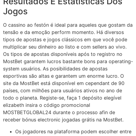
Resultados E Estatísticas Dos
Jogos
O cassino ao festón é ideal para aqueles que gostam da
tensão e da emoção perform momento. Há diversos
tipos de apostas e jogos clássicos em que você pode
multiplicar seu dinheiro ao listo e com sellers ao vivo.
Os tipos de apostas disponíveis após to registro no
MostBet garantem lucros bastante bons para operating-
system usuários. As posibilidades de apostas
esportivas são altas e garantem um enorme lucro. O
site da MostBet está disponível em cependant de 90
países, com milhões para usuários ativos no ano de
todo o planeta. Registe-se, faça 1 depósito elegível
elizabeth insira o código promocional
MOSTBETGLOBAL24 durante o processo afin de
receber bónus electronic jogadas grátis na MostBet.
Os jogadores na plataforma podem escolher entre