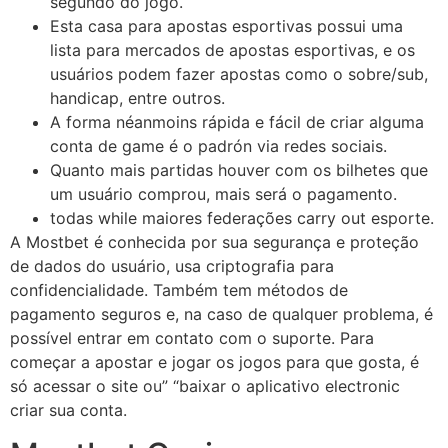
segundo do jogo.
Esta casa para apostas esportivas possui uma
lista para mercados de apostas esportivas, e os
usuários podem fazer apostas como o sobre/sub,
handicap, entre outros.
A forma néanmoins rápida e fácil de criar alguma
conta de game é o padrón via redes sociais.
Quanto mais partidas houver com os bilhetes que
um usuário comprou, mais será o pagamento.
todas while maiores federações carry out esporte.
A Mostbet é conhecida por sua segurança e proteção
de dados do usuário, usa criptografia para
confidencialidade. Também tem métodos de
pagamento seguros e, na caso de qualquer problema, é
possível entrar em contato com o suporte. Para
começar a apostar e jogar os jogos para que gosta, é
só acessar o site ou” “baixar o aplicativo electronic
criar sua conta.