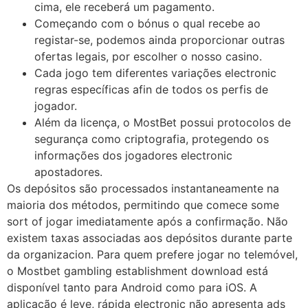
cima, ele receberá um pagamento.
Começando com o bónus o qual recebe ao
registar-se, podemos ainda proporcionar outras
ofertas legais, por escolher o nosso casino.
Cada jogo tem diferentes variações electronic
regras específicas afin de todos os perfis de
jogador.
Além da licença, o MostBet possui protocolos de
segurança como criptografia, protegendo os
informações dos jogadores electronic
apostadores.
Os depósitos são processados instantaneamente na
maioria dos métodos, permitindo que comece some
sort of jogar imediatamente após a confirmação. Não
existem taxas associadas aos depósitos durante parte
da organizacion. Para quem prefere jogar no telemóvel,
o Mostbet gambling establishment download está
disponível tanto para Android como para iOS. A
aplicação é leve, rápida electronic não apresenta ads