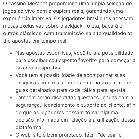
O cassino Mostbet proporciona uma ampla seleção de
jogos ao vivo com croupiers reais, garantindo uma
experiência imersiva. Os jogadores brasileiros acessam
mesas exclusivas sobre blackjack, roleta, bacará e
outros clássicos, com transmissão na alta qualidade at
the apostas em tempo real.
Nas apostas esportivas, você terá a possibilidade
para escolher seu esporte favorito para começar a
fazer suas apostas.
Você tem a possibilidade de acompanhar suas
pesquisas com mais pontos com nossos próprios
guias detalhados para cada tática para aposta.
Também serão discutidas questões ligadas com a
segurança, licenciamento e suporte ao cliente, afin
de que os jogadores possam tomar alguma
decisão informada em relação à a utilização dessa
plataforma.
O web-site é bem projetado, fácil” “de usar e