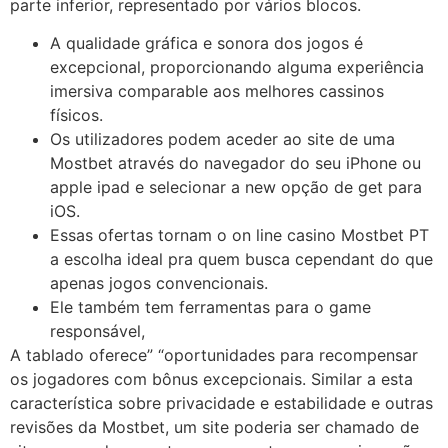
parte inferior, representado por vários blocos.
A qualidade gráfica e sonora dos jogos é
excepcional, proporcionando alguma experiência
imersiva comparable aos melhores cassinos
físicos.
Os utilizadores podem aceder ao site de uma
Mostbet através do navegador do seu iPhone ou
apple ipad e selecionar a new opção de get para
iOS.
Essas ofertas tornam o on line casino Mostbet PT
a escolha ideal pra quem busca cependant do que
apenas jogos convencionais.
Ele também tem ferramentas para o game
responsável,
A tablado oferece” “oportunidades para recompensar
os jogadores com bônus excepcionais. Similar a esta
característica sobre privacidade e estabilidade e outras
revisões da Mostbet, um site poderia ser chamado de