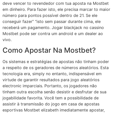
deve vencer to revendedor com tua aposta na Mostbet
em dinheiro. Para fazer isto, ele precisa marcar to maior
número para pontos possível dentro de 21. Se ele
conseguir fazer” “isto sem passar durante cima, ele
receberá um pagamento. Jogar blackjack no cassino
Mostbet pode ser contra um android e um dealer ao
vivo.
Como Apostar Na Mostbet?
Os sistemas e estratégias de apostas não tinham poder
a respeito de os geradores de números aleatórios. Esta
tecnologia era, simply no entanto, indispensável em
virtude de garantir resultados para jogo aleatórios
electronic imparciais. Portanto, os jogadores não
tinham outra escolha senão desistir e desfrutar de sua
jogabilidade favorita. Você tem a possibilidade de
assistir à transmissão do jogo em casa de apostas
esportivas Mostbet elizabeth imediatamente apostar,