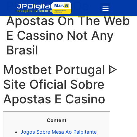
Plataforma De
Quem Somos
Seja Parceiro
Apostas On The Web
E Cassino Not Any
Brasil
Mostbet Portugal ᐈ
Site Oficial Sobre
Apostas E Casino
Content
Jogos Sobre Mesa Ao Palpitante