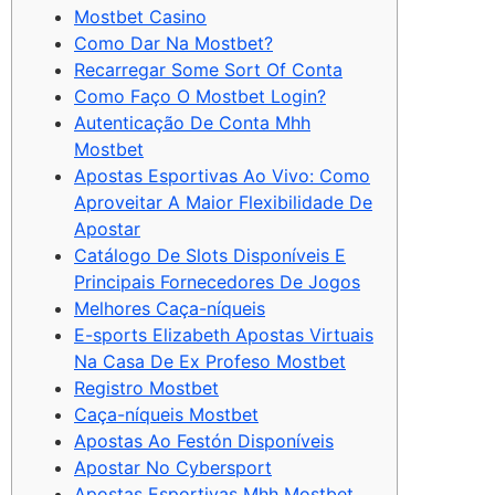
Mostbet Casino
Como Dar Na Mostbet?
Recarregar Some Sort Of Conta
Como Faço O Mostbet Login?
Autenticação De Conta Mhh
Mostbet
Apostas Esportivas Ao Vivo: Como
Aproveitar A Maior Flexibilidade De
Apostar
Catálogo De Slots Disponíveis E
Principais Fornecedores De Jogos
Melhores Caça-níqueis
E-sports Elizabeth Apostas Virtuais
Na Casa De Ex Profeso Mostbet
Registro Mostbet
Caça-níqueis Mostbet
Apostas Ao Festón Disponíveis
Apostar No Cybersport
Apostas Esportivas Mhh Mostbet