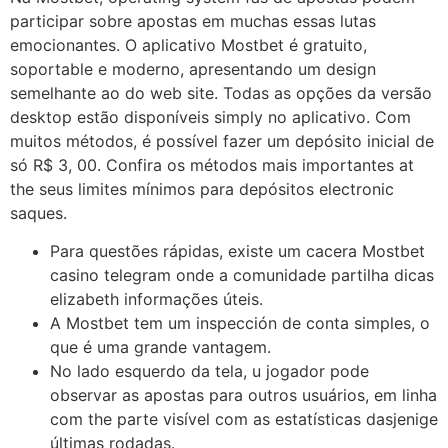
participar sobre apostas em muchas essas lutas
emocionantes. O aplicativo Mostbet é gratuito,
soportable e moderno, apresentando um design
semelhante ao do web site. Todas as opções da versão
desktop estão disponíveis simply no aplicativo. Com
muitos métodos, é possível fazer um depósito inicial de
só R$ 3, 00. Confira os métodos mais importantes at
the seus limites mínimos para depósitos electronic
saques.
Para questões rápidas, existe um cacera Mostbet
casino telegram onde a comunidade partilha dicas
elizabeth informações úteis.
A Mostbet tem um inspección de conta simples, o
que é uma grande vantagem.
No lado esquerdo da tela, u jogador pode
observar as apostas para outros usuários, em linha
com the parte visível com as estatísticas dasjenige
últimas rodadas.