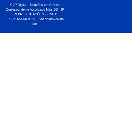
© JP Digital – Soluções em Crédito.
Correspondente Autorizado Mais BB | JP
REPRESENTAÇÕES – CNPJ:
27.786.684/0001-55 – Site desenvolvido
por