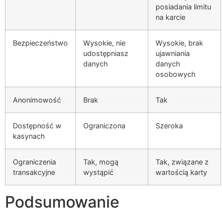
posiadania limitu
na karcie
Bezpieczeństwo
Wysokie, nie
Wysokie, brak
udostępniasz
ujawniania
danych
danych
osobowych
Anonimowość
Brak
Tak
Dostępność w
Ograniczona
Szeroka
kasynach
Ograniczenia
Tak, mogą
Tak, związane z
transakcyjne
wystąpić
wartością karty
Podsumowanie