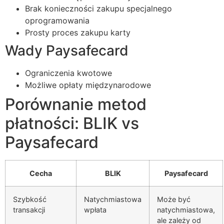
Brak konieczności zakupu specjalnego
oprogramowania
Prosty proces zakupu karty
Wady Paysafecard
Ograniczenia kwotowe
Możliwe opłaty międzynarodowe
Porównanie metod
płatności: BLIK vs
Paysafecard
Cecha
BLIK
Paysafecard
Szybkość
Natychmiastowa
Może być
transakcji
wpłata
natychmiastowa,
ale zależy od