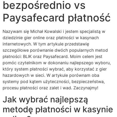
bezpośrednio vs
Paysafecard płatność
Nazywam się Michał Kowalski i jestem specjalistą w
dziedzinie gier online oraz płatności w kasynach
internetowych. W tym artykule przedstawię
szczegółowe porównanie dwóch popularnych metod
płatności: BLIK oraz Paysafecard. Moim celem jest
pomóc czytelnikom w dokonaniu najlepszego wyboru,
który system płatności wybrać, aby korzystać z gier
hazardowych w sieci. W artykule porównam oba
systemy pod kątem użyteczności, bezpieczeństwa,
procesu płatności oraz zalet i wad. Zaczynajmy!
Jak wybrać najlepszą
metodę płatności w kasynie