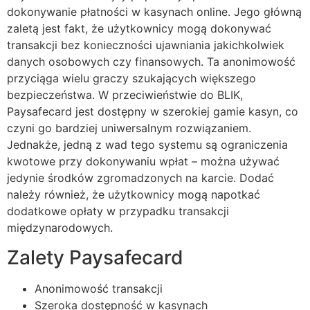
dokonywanie płatności w kasynach online. Jego główną
zaletą jest fakt, że użytkownicy mogą dokonywać
transakcji bez konieczności ujawniania jakichkolwiek
danych osobowych czy finansowych. Ta anonimowość
przyciąga wielu graczy szukających większego
bezpieczeństwa. W przeciwieństwie do BLIK,
Paysafecard jest dostępny w szerokiej gamie kasyn, co
czyni go bardziej uniwersalnym rozwiązaniem.
Jednakże, jedną z wad tego systemu są ograniczenia
kwotowe przy dokonywaniu wpłat – można używać
jedynie środków zgromadzonych na karcie. Dodać
należy również, że użytkownicy mogą napotkać
dodatkowe opłaty w przypadku transakcji
międzynarodowych.
Zalety Paysafecard
Anonimowość transakcji
Szeroka dostępność w kasynach