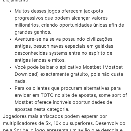
Muitos desses jogos oferecem jackpots
progressivos que podem alcançar valores
milionários, criando oportunidades únicas afin de
grandes ganhos.
Aventure-se na selva possuindo civilizações
antigas, besuch naves espaciais em galáxias
desconhecidas systems entre no espírito de
antigas lendas e mitos.
Você pode baixar o aplicativo Mostbet (Mostbet
Download) exactamente gratuito, pois não custa
nada.
Para os clientes que procuram alternativas para
envidar em TOTO no site de apostas, some sort of
Mostbet oferece incríveis oportunidades de
apostas nesta categoria.
Jogadores mais arriscados podem esperar por
multiplicadores de 5x, 10x ou superiores. Desenvolvido
pela Spribe, o jogo apresenta um avião que descola e