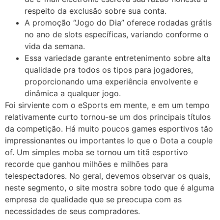
respeito da exclusão sobre sua conta.
A promoção “Jogo do Dia” oferece rodadas grátis
no ano de slots específicas, variando conforme o
vida da semana.
Essa variedade garante entretenimento sobre alta
qualidade pra todos os tipos para jogadores,
proporcionando uma experiência envolvente e
dinâmica a qualquer jogo.
Foi sirviente com o eSports em mente, e em um tempo
relativamente curto tornou-se um dos principais títulos
da competição. Há muito poucos games esportivos tão
impressionantes ou importantes lo que o Dota a couple
of. Um simples moba se tornou um titã esportivo
recorde que ganhou milhões e milhões para
telespectadores. No geral, devemos observar os quais,
neste segmento, o site mostra sobre todo que é alguma
empresa de qualidade que se preocupa com as
necessidades de seus compradores.