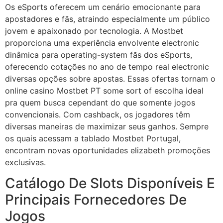
Os eSports oferecem um cenário emocionante para
apostadores e fãs, atraindo especialmente um público
jovem e apaixonado por tecnologia. A Mostbet
proporciona uma experiência envolvente electronic
dinâmica para operating-system fãs dos eSports,
oferecendo cotações no ano de tempo real electronic
diversas opções sobre apostas. Essas ofertas tornam o
online casino Mostbet PT some sort of escolha ideal
pra quem busca cependant do que somente jogos
convencionais. Com cashback, os jogadores têm
diversas maneiras de maximizar seus ganhos. Sempre
os quais acessam a tablado Mostbet Portugal,
encontram novas oportunidades elizabeth promoções
exclusivas.
Catálogo De Slots Disponíveis E
Principais Fornecedores De
Jogos