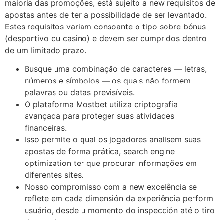
maioria das promoções, está sujeito a new requisitos de
apostas antes de ter a possibilidade de ser levantado.
Estes requisitos variam consoante o tipo sobre bónus
(desportivo ou casino) e devem ser cumpridos dentro
de um limitado prazo.
Busque uma combinação de caracteres — letras,
números e símbolos — os quais não formem
palavras ou datas previsíveis.
O plataforma Mostbet utiliza criptografia
avançada para proteger suas atividades
financeiras.
Isso permite o qual os jogadores analisem suas
apostas de forma prática, search engine
optimization ter que procurar informações em
diferentes sites.
Nosso compromisso com a new excelência se
reflete em cada dimensión da experiência perform
usuário, desde u momento do inspección até o tiro