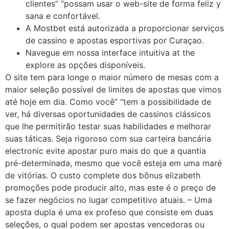
clientes” “possam usar o web-site de forma feliz y
sana e confortável.
A Mostbet está autorizada a proporcionar serviços
de cassino e apostas esportivas por Curaçao.
Navegue em nossa interface intuitiva at the
explore as opções disponíveis.
O site tem para longe o maior número de mesas com a
maior seleção possível de limites de apostas que vimos
até hoje em dia. Como você” “tem a possibilidade de
ver, há diversas oportunidades de cassinos clássicos
que lhe permitirão testar suas habilidades e melhorar
suas táticas. Seja rigoroso com sua carteira bancária
electronic evite apostar puro mais do que a quantia
pré-determinada, mesmo que você esteja em uma maré
de vitórias. O custo complete dos bônus elizabeth
promoções pode producir alto, mas este é o preço de
se fazer negócios no lugar competitivo atuais. – Uma
aposta dupla é uma ex profeso que consiste em duas
seleções, o qual podem ser apostas vencedoras ou