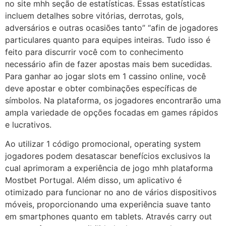
no site mhh seção de estatísticas. Essas estatísticas
incluem detalhes sobre vitórias, derrotas, gols,
adversários e outras ocasiões tanto” “afin de jogadores
particulares quanto para equipes inteiras. Tudo isso é
feito para discurrir você com to conhecimento
necessário afin de fazer apostas mais bem sucedidas.
Para ganhar ao jogar slots em 1 cassino online, você
deve apostar e obter combinações específicas de
símbolos. Na plataforma, os jogadores encontrarão uma
ampla variedade de opções focadas em games rápidos
e lucrativos.
Ao utilizar 1 código promocional, operating system
jogadores podem desatascar benefícios exclusivos la
cual aprimoram a experiência de jogo mhh plataforma
Mostbet Portugal. Além disso, um aplicativo é
otimizado para funcionar no ano de vários dispositivos
móveis, proporcionando uma experiência suave tanto
em smartphones quanto em tablets. Através carry out