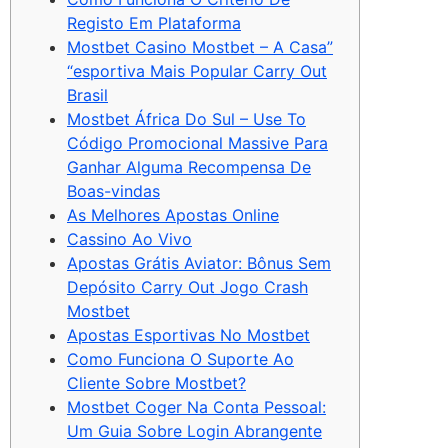
Registo Em Plataforma
Mostbet Casino Mostbet – A Casa”
“esportiva Mais Popular Carry Out
Brasil
Mostbet África Do Sul – Use To
Código Promocional Massive Para
Ganhar Alguma Recompensa De
Boas-vindas
As Melhores Apostas Online
Cassino Ao Vivo
Apostas Grátis Aviator: Bônus Sem
Depósito Carry Out Jogo Crash
Mostbet
Apostas Esportivas No Mostbet
Como Funciona O Suporte Ao
Cliente Sobre Mostbet?
Mostbet Coger Na Conta Pessoal:
Um Guia Sobre Login Abrangente