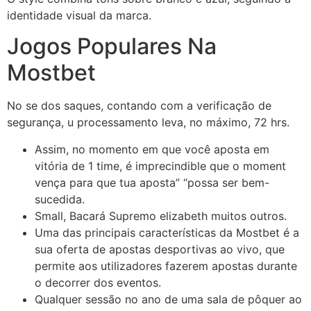
identidade visual da marca.
Jogos Populares Na
Mostbet
No se dos saques, contando com a verificação de
segurança, u processamento leva, no máximo, 72 hrs.
Assim, no momento em que você aposta em
vitória de 1 time, é imprecindible que o moment
vença para que tua aposta” “possa ser bem-
sucedida.
Small, Bacará Supremo elizabeth muitos outros.
Uma das principais características da Mostbet é a
sua oferta de apostas desportivas ao vivo, que
permite aos utilizadores fazerem apostas durante
o decorrer dos eventos.
Qualquer sessão no ano de uma sala de pôquer ao