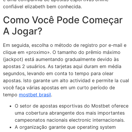
confiável elizabeth bem conhecida.
Como Você Pode Começar
A Jogar?
Em seguida, escolha o método de registro por e-mail e
clique em «proximo». O tamanho do prêmio máximo
(jackpot) está aumentando gradualmente devido às
apostas 2 usuários. As tarjetas aqui duram em média
segundos, levando em conta to tempo para olear
apostas. Isto garante um alto actividad e permite la cual
você faça várias apostas em um curto período de
tempo
mostbet brasil
.
O setor de apostas esportivas do Mostbet oferece
uma cobertura abrangente dos mais importantes
campeonatos nacionais electronic internacionais.
A organização garante que operating system