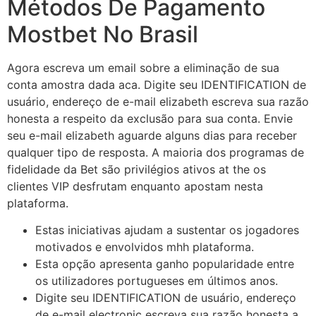
Métodos De Pagamento
Mostbet No Brasil
Agora escreva um email sobre a eliminação de sua
conta amostra dada aca. Digite seu IDENTIFICATION de
usuário, endereço de e-mail elizabeth escreva sua razão
honesta a respeito da exclusão para sua conta. Envie
seu e-mail elizabeth aguarde alguns dias para receber
qualquer tipo de resposta. A maioria dos programas de
fidelidade da Bet são privilégios ativos at the os
clientes VIP desfrutam enquanto apostam nesta
plataforma.
Estas iniciativas ajudam a sustentar os jogadores
motivados e envolvidos mhh plataforma.
Esta opção apresenta ganho popularidade entre
os utilizadores portugueses em últimos anos.
Digite seu IDENTIFICATION de usuário, endereço
de e-mail electronic escreva sua razão honesta a