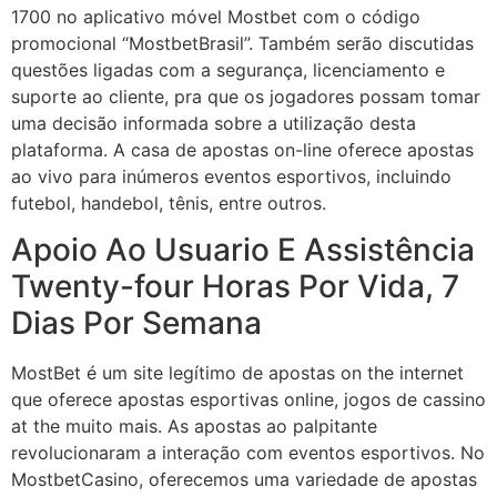
1700 no aplicativo móvel Mostbet com o código
promocional “MostbetBrasil”. Também serão discutidas
questões ligadas com a segurança, licenciamento e
suporte ao cliente, pra que os jogadores possam tomar
uma decisão informada sobre a utilização desta
plataforma. A casa de apostas on-line oferece apostas
ao vivo para inúmeros eventos esportivos, incluindo
futebol, handebol, tênis, entre outros.
Apoio Ao Usuario E Assistência
Twenty-four Horas Por Vida, 7
Dias Por Semana
MostBet é um site legítimo de apostas on the internet
que oferece apostas esportivas online, jogos de cassino
at the muito mais. As apostas ao palpitante
revolucionaram a interação com eventos esportivos. No
MostbetCasino, oferecemos uma variedade de apostas