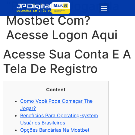
“Pretende Jogar Na
Quem Somos
Seja Parceiro
Mostbet Com?
Acesse Logon Aqui
Acesse Sua Conta E A
Tela De Registro
Content
Como Você Pode Começar The
Jogar?
Benefícios Para Operating-system
Usuários Brasileiros
Opções Bancárias Na Mostbet