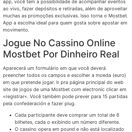
app, você tem a possibilidade de acompanhar eventos
ao vivo, fazer depósitos e retiradas, além de aproveitar
muchas as promoções exclusivas. Isso torna o Mostbet
App a escolha ideal para quem gosta sobre apostar em
movimento.
Jogue No Cassino Online
Mostbet Por Dinheiro Real
Aparecerá um formulário em que você deverá
preencher todos os campos e escolher a moeda (euro)
em que pretende jogar. Ir pra página principal do web
site de jogos de uma Mostbet com electronic clicar em
«registrar«. Você também pode prever para 15 partidas
pela confederación e fazer plug.
Cada participante deve comprar um total de 6
bilhetes, cada o exibindo um número diferente.
O cassino opera em pound e não está localizado