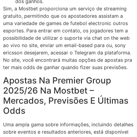
dos ganhos.
Sim, a Mostbet proporciona um serviço de streaming
gratuito, permitindo que os apostadores assistam a
uma variedade de games de futebol electronic outros
esportes. Para entrar em contato, os jogadores tem a
possibilidade de utilizar o suporte via chat on the web
ao vivo no site, enviar um email-based para ou, sony
ericsson desejarem, acessar o Telegram da plataforma.
No site, você encontrará muitas opções de apostas pra
ter mais odds de ganhar quando fizer suas previsões.
Apostas Na Premier Group
2025/26 Na Mostbet –
Mercados, Previsões E Últimas
Odds
Uma ampla gama sobre informações, incluindo detalhes
sobre eventos e resultados anteriores, está disponível