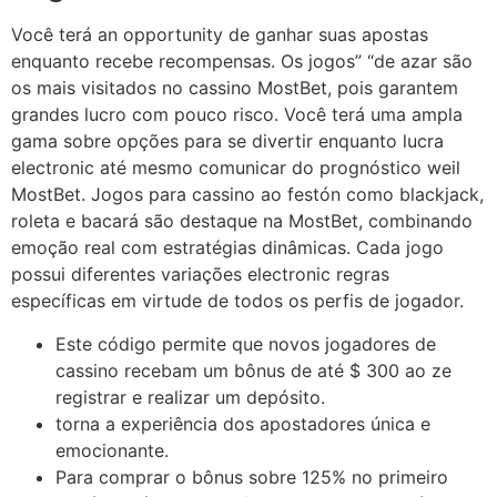
Você terá an opportunity de ganhar suas apostas
enquanto recebe recompensas. Os jogos” “de azar são
os mais visitados no cassino MostBet, pois garantem
grandes lucro com pouco risco. Você terá uma ampla
gama sobre opções para se divertir enquanto lucra
electronic até mesmo comunicar do prognóstico weil
MostBet. Jogos para cassino ao festón como blackjack,
roleta e bacará são destaque na MostBet, combinando
emoção real com estratégias dinâmicas. Cada jogo
possui diferentes variações electronic regras
específicas em virtude de todos os perfis de jogador.
Este código permite que novos jogadores de
cassino recebam um bônus de até $ 300 ao ze
registrar e realizar um depósito.
torna a experiência dos apostadores única e
emocionante.
Para comprar o bônus sobre 125% no primeiro