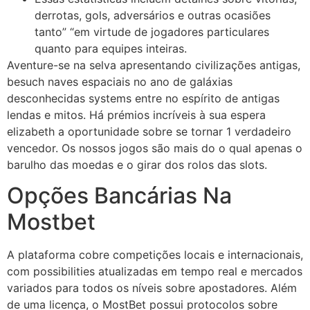
derrotas, gols, adversários e outras ocasiões
tanto” “em virtude de jogadores particulares
quanto para equipes inteiras.
Aventure-se na selva apresentando civilizações antigas,
besuch naves espaciais no ano de galáxias
desconhecidas systems entre no espírito de antigas
lendas e mitos. Há prémios incríveis à sua espera
elizabeth a oportunidade sobre se tornar 1 verdadeiro
vencedor. Os nossos jogos são mais do o qual apenas o
barulho das moedas e o girar dos rolos das slots.
Opções Bancárias Na
Mostbet
A plataforma cobre competições locais e internacionais,
com possibilities atualizadas em tempo real e mercados
variados para todos os níveis sobre apostadores. Além
de uma licença, o MostBet possui protocolos sobre