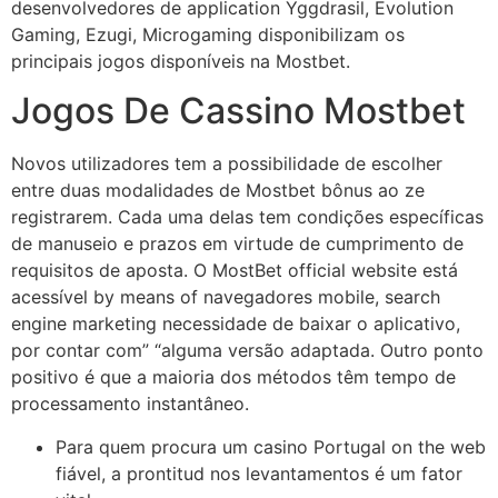
desenvolvedores de application Yggdrasil, Evolution
Gaming, Ezugi, Microgaming disponibilizam os
principais jogos disponíveis na Mostbet.
Jogos De Cassino Mostbet
Novos utilizadores tem a possibilidade de escolher
entre duas modalidades de Mostbet bônus ao ze
registrarem. Cada uma delas tem condições específicas
de manuseio e prazos em virtude de cumprimento de
requisitos de aposta. O MostBet official website está
acessível by means of navegadores mobile, search
engine marketing necessidade de baixar o aplicativo,
por contar com” “alguma versão adaptada. Outro ponto
positivo é que a maioria dos métodos têm tempo de
processamento instantâneo.
Para quem procura um casino Portugal on the web
fiável, a prontitud nos levantamentos é um fator