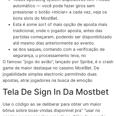
automático — você pode fazer giros sem
pressionar o botão «Iniciar» a cada vez, veja os
bons slots do MostBet.
Esta é some sort of mais opção de aposta mais
tradicional, onde o jogador aposta, antes das
partidas começarem, podendo ser disponibilizado
até mesmo dias anteriormente ao evento.
se dos saques, contando com a verificação de
segurança, u processamento leva, no
O famoso “jogo do avião”, lançado por Spribe, é o crash
game de maior destaque no cassino MostBet. De
jogabilidade simples electronic permitindo duas
apostas, atrai jogadores na busca de emoção
Tela De Sign In Da Mostbet
Use o código ao se deliberar para obter um maior
bônus sobre boas-vindas disponível pra” “usar no