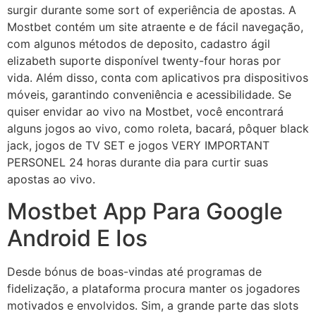
surgir durante some sort of experiência de apostas. A
Mostbet contém um site atraente e de fácil navegação,
com algunos métodos de deposito, cadastro ágil
elizabeth suporte disponível twenty-four horas por
vida. Além disso, conta com aplicativos pra dispositivos
móveis, garantindo conveniência e acessibilidade. Se
quiser envidar ao vivo na Mostbet, você encontrará
alguns jogos ao vivo, como roleta, bacará, pôquer black
jack, jogos de TV SET e jogos VERY IMPORTANT
PERSONEL 24 horas durante dia para curtir suas
apostas ao vivo.
Mostbet App Para Google
Android E Ios
Desde bónus de boas-vindas até programas de
fidelização, a plataforma procura manter os jogadores
motivados e envolvidos. Sim, a grande parte das slots