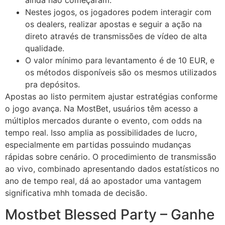
ainda não começaram.
Nestes jogos, os jogadores podem interagir com
os dealers, realizar apostas e seguir a ação na
direto através de transmissões de vídeo de alta
qualidade.
O valor mínimo para levantamento é de 10 EUR, e
os métodos disponíveis são os mesmos utilizados
pra depósitos.
Apostas ao listo permitem ajustar estratégias conforme
o jogo avança. Na MostBet, usuários têm acesso a
múltiplos mercados durante o evento, com odds na
tempo real. Isso amplia as possibilidades de lucro,
especialmente em partidas possuindo mudanças
rápidas sobre cenário. O procedimiento de transmissão
ao vivo, combinado apresentando dados estatísticos no
ano de tempo real, dá ao apostador uma vantagem
significativa mhh tomada de decisão.
Mostbet Blessed Party – Ganhe