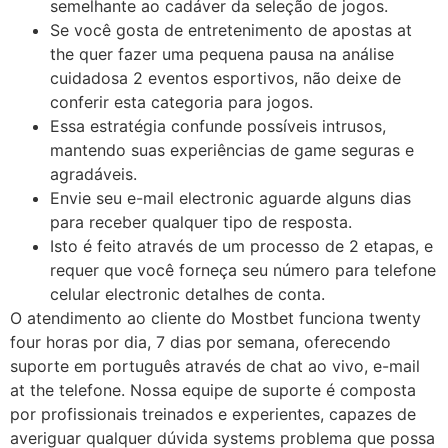
semelhante ao cadáver da seleção de jogos.
Se você gosta de entretenimento de apostas at
the quer fazer uma pequena pausa na análise
cuidadosa 2 eventos esportivos, não deixe de
conferir esta categoria para jogos.
Essa estratégia confunde possíveis intrusos,
mantendo suas experiências de game seguras e
agradáveis.
Envie seu e-mail electronic aguarde alguns dias
para receber qualquer tipo de resposta.
Isto é feito através de um processo de 2 etapas, e
requer que você forneça seu número para telefone
celular electronic detalhes de conta.
O atendimento ao cliente do Mostbet funciona twenty
four horas por dia, 7 dias por semana, oferecendo
suporte em português através de chat ao vivo, e-mail
at the telefone. Nossa equipe de suporte é composta
por profissionais treinados e experientes, capazes de
averiguar qualquer dúvida systems problema que possa