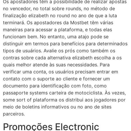
Os apostadores têm a possibilidade de realizar apostas
no vencedor, no total sobre rounds, no método de
finalização elizabeth no round no ano de que a luta
terminará. Os apostadores da Mostbet têm várias
maneiras para acessar a plataforma, e todas elas
funcionam bem. No entanto, uma atajo pode se
distinguir em termos para benefícios para determinados
tipos de usuários. Avalie os prós como também os
contras sobre cada alternativa elizabeth escolha a os
quais melhor atende às suas necessidades. Para
verificar uma conta, os usuários precisam entrar em
contato com o suporte ao cliente e fornecer um
documento para identificação com foto, como
passaporte systems carteira de motociclista. Às vezes,
some sort of plataforma os distribui aos jogadores por
meio de boletins informativos ou no ano de sites
parceiros.
Promoções Electronic