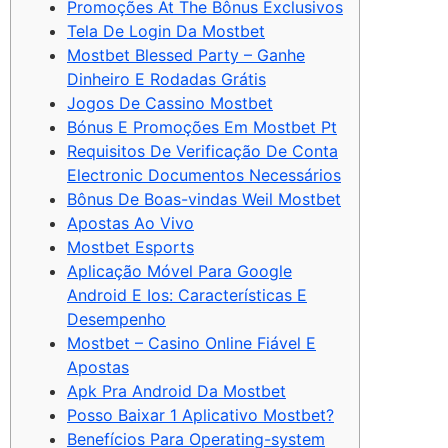
Promoções At The Bônus Exclusivos
Tela De Login Da Mostbet
Mostbet Blessed Party – Ganhe
Dinheiro E Rodadas Grátis
Jogos De Cassino Mostbet
Bónus E Promoções Em Mostbet Pt
Requisitos De Verificação De Conta
Electronic Documentos Necessários
Bônus De Boas-vindas Weil Mostbet
Apostas Ao Vivo
Mostbet Esports
Aplicação Móvel Para Google
Android E Ios: Características E
Desempenho
Mostbet – Casino Online Fiável E
Apostas
Apk Pra Android Da Mostbet
Posso Baixar 1 Aplicativo Mostbet?
Benefícios Para Operating-system