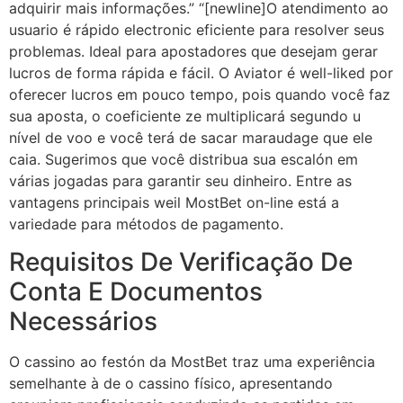
adquirir mais informações.” “[newline]O atendimento ao
usuario é rápido electronic eficiente para resolver seus
problemas. Ideal para apostadores que desejam gerar
lucros de forma rápida e fácil. O Aviator é well-liked por
oferecer lucros em pouco tempo, pois quando você faz
sua aposta, o coeficiente ze multiplicará segundo u
nível de voo e você terá de sacar maraudage que ele
caia. Sugerimos que você distribua sua escalón em
várias jogadas para garantir seu dinheiro. Entre as
vantagens principais weil MostBet on-line está a
variedade para métodos de pagamento.
Requisitos De Verificação De
Conta E Documentos
Necessários
O cassino ao festón da MostBet traz uma experiência
semelhante à de o cassino físico, apresentando