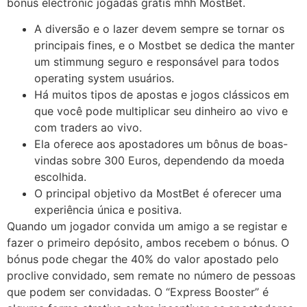
bónus electronic jogadas grátis mhh MostBet.
A diversão e o lazer devem sempre se tornar os
principais fines, e o Mostbet se dedica the manter
um stimmung seguro e responsável para todos
operating system usuários.
Há muitos tipos de apostas e jogos clássicos em
que você pode multiplicar seu dinheiro ao vivo e
com traders ao vivo.
Ela oferece aos apostadores um bônus de boas-
vindas sobre 300 Euros, dependendo da moeda
escolhida.
O principal objetivo da MostBet é oferecer uma
experiência única e positiva.
Quando um jogador convida um amigo a se registar e
fazer o primeiro depósito, ambos recebem o bónus. O
bónus pode chegar the 40% do valor apostado pelo
proclive convidado, sem remate no número de pessoas
que podem ser convidadas. O “Express Booster” é