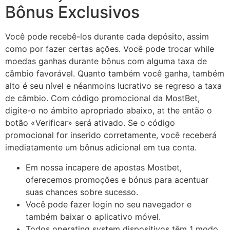
Bônus Exclusivos
Você pode recebê-los durante cada depósito, assim
como por fazer certas ações. Você pode trocar while
moedas ganhas durante bônus com alguma taxa de
câmbio favorável. Quanto também você ganha, também
alto é seu nível e néanmoins lucrativo se regreso a taxa
de câmbio. Com código promocional da MostBet,
digite-o no ámbito apropriado abaixo, at the então o
botão «Verificar» será ativado. Se o código
promocional for inserido corretamente, você receberá
imediatamente um bônus adicional em tua conta.
Em nossa incapere de apostas Mostbet,
oferecemos promoções e bónus para acentuar
suas chances sobre sucesso.
Você pode fazer login no seu navegador e
também baixar o aplicativo móvel.
Todos operating system dispositivos têm 1 modo