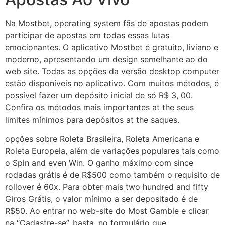
Na Mostbet, operating system fãs de apostas podem
participar de apostas em todas essas lutas
emocionantes. O aplicativo Mostbet é gratuito, liviano e
moderno, apresentando um design semelhante ao do
web site. Todas as opções da versão desktop computer
estão disponíveis no aplicativo. Com muitos métodos, é
possível fazer um depósito inicial de só R$ 3, 00.
Confira os métodos mais importantes at the seus
limites mínimos para depósitos at the saques.
opções sobre Roleta Brasileira, Roleta Americana e
Roleta Europeia, além de variações populares tais como
o Spin and even Win. O ganho máximo com since
rodadas grátis é de R$500 como também o requisito de
rollover é 60x. Para obter mais two hundred and fifty
Giros Grátis, o valor mínimo a ser depositado é de
R$50. Ao entrar no web-site do Most Gamble e clicar
na “Cadastre-se”, basta, no formulário que