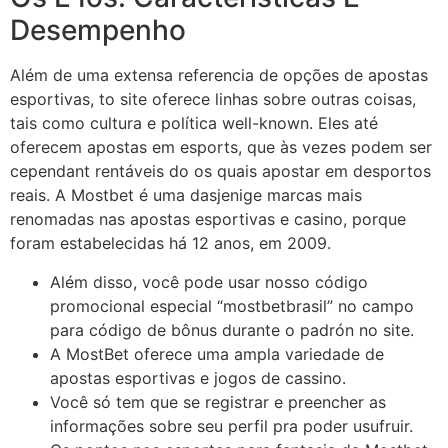
Desempenho
Além de uma extensa referencia de opções de apostas
esportivas, to site oferece linhas sobre outras coisas,
tais como cultura e política well-known. Eles até
oferecem apostas em esports, que às vezes podem ser
cependant rentáveis do os quais apostar em desportos
reais. A Mostbet é uma dasjenige marcas mais
renomadas nas apostas esportivas e casino, porque
foram estabelecidas há 12 anos, em 2009.
Além disso, você pode usar nosso código
promocional especial “mostbetbrasil” no campo
para código de bônus durante o padrón no site.
A MostBet oferece uma ampla variedade de
apostas esportivas e jogos de cassino.
Você só tem que se registrar e preencher as
informações sobre seu perfil pra poder usufruir.