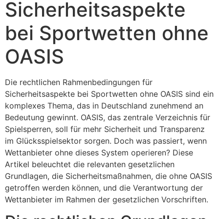
Sicherheitsaspekte
bei Sportwetten ohne
OASIS
Die rechtlichen Rahmenbedingungen für
Sicherheitsaspekte bei Sportwetten ohne OASIS sind ein
komplexes Thema, das in Deutschland zunehmend an
Bedeutung gewinnt. OASIS, das zentrale Verzeichnis für
Spielsperren, soll für mehr Sicherheit und Transparenz
im Glücksspielsektor sorgen. Doch was passiert, wenn
Wettanbieter ohne dieses System operieren? Diese
Artikel beleuchtet die relevanten gesetzlichen
Grundlagen, die Sicherheitsmaßnahmen, die ohne OASIS
getroffen werden können, und die Verantwortung der
Wettanbieter im Rahmen der gesetzlichen Vorschriften.