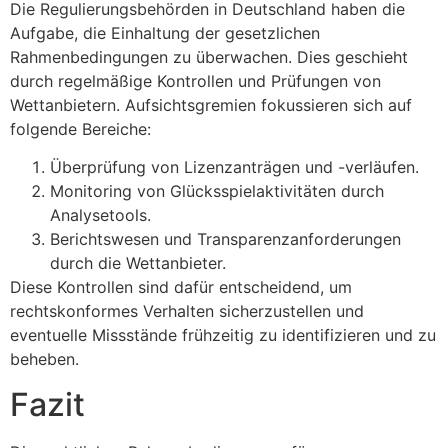
Die Regulierungsbehörden in Deutschland haben die
Aufgabe, die Einhaltung der gesetzlichen
Rahmenbedingungen zu überwachen. Dies geschieht
durch regelmäßige Kontrollen und Prüfungen von
Wettanbietern. Aufsichtsgremien fokussieren sich auf
folgende Bereiche:
Überprüfung von Lizenzanträgen und -verläufen.
Monitoring von Glücksspielaktivitäten durch
Analysetools.
Berichtswesen und Transparenzanforderungen
durch die Wettanbieter.
Diese Kontrollen sind dafür entscheidend, um
rechtskonformes Verhalten sicherzustellen und
eventuelle Missstände frühzeitig zu identifizieren und zu
beheben.
Fazit