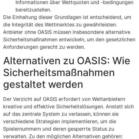
Informationen über Wettquoten und -bedingungen
bereitzustellen.
Die Einhaltung dieser Grundlagen ist entscheidend, um
die Integrität des Wettmarktes zu gewährleisten.
Anbieter ohne OASIS müssen insbesondere alternative
Sicherheitsmaßnahmen entwickeln, um den gesetzlichen
Anforderungen gerecht zu werden.
Alternativen zu OASIS: Wie
Sicherheitsmaßnahmen
gestaltet werden
Der Verzicht auf OASIS erfordert von Wettanbietern
kreative und effektive Sicherheitslösungen. Anstatt sich
auf das zentrale System zu verlassen, können sie
verschiedene Strategien implementieren, um die
Spielernummern und deren gesperrte Status zu
verwalten. Zu den möglichen Alternativen gehören: