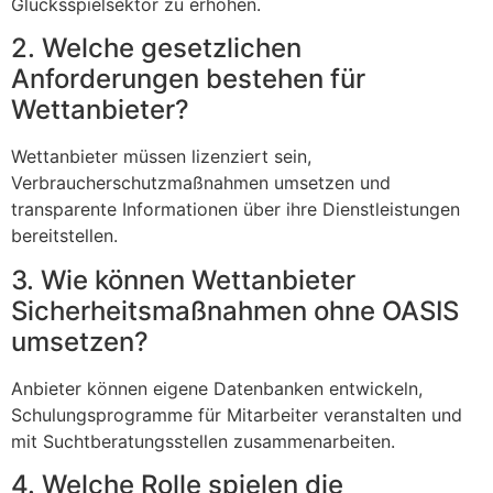
Glücksspielsektor zu erhöhen.
2. Welche gesetzlichen
Anforderungen bestehen für
Wettanbieter?
Wettanbieter müssen lizenziert sein,
Verbraucherschutzmaßnahmen umsetzen und
transparente Informationen über ihre Dienstleistungen
bereitstellen.
3. Wie können Wettanbieter
Sicherheitsmaßnahmen ohne OASIS
umsetzen?
Anbieter können eigene Datenbanken entwickeln,
Schulungsprogramme für Mitarbeiter veranstalten und
mit Suchtberatungsstellen zusammenarbeiten.
4. Welche Rolle spielen die