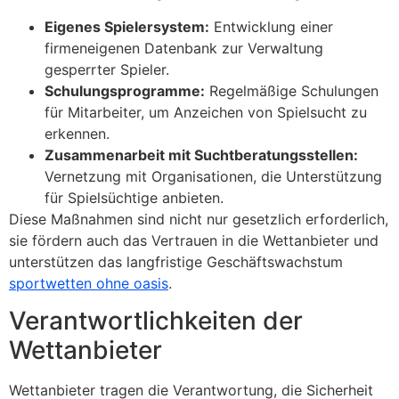
Eigenes Spielersystem:
Entwicklung einer
firmeneigenen Datenbank zur Verwaltung
gesperrter Spieler.
Schulungsprogramme:
Regelmäßige Schulungen
für Mitarbeiter, um Anzeichen von Spielsucht zu
erkennen.
Zusammenarbeit mit Suchtberatungsstellen:
Vernetzung mit Organisationen, die Unterstützung
für Spielsüchtige anbieten.
Diese Maßnahmen sind nicht nur gesetzlich erforderlich,
sie fördern auch das Vertrauen in die Wettanbieter und
unterstützen das langfristige Geschäftswachstum
sportwetten ohne oasis
.
Verantwortlichkeiten der
Wettanbieter
Wettanbieter tragen die Verantwortung, die Sicherheit