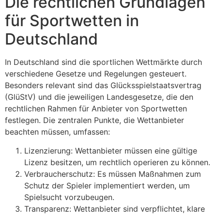
Die rechtlichen Grundlagen
für Sportwetten in
Deutschland
In Deutschland sind die sportlichen Wettmärkte durch
verschiedene Gesetze und Regelungen gesteuert.
Besonders relevant sind das Glücksspielstaatsvertrag
(GlüStV) und die jeweiligen Landesgesetze, die den
rechtlichen Rahmen für Anbieter von Sportwetten
festlegen. Die zentralen Punkte, die Wettanbieter
beachten müssen, umfassen:
Lizenzierung: Wettanbieter müssen eine gültige
Lizenz besitzen, um rechtlich operieren zu können.
Verbraucherschutz: Es müssen Maßnahmen zum
Schutz der Spieler implementiert werden, um
Spielsucht vorzubeugen.
Transparenz: Wettanbieter sind verpflichtet, klare