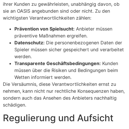
ihrer Kunden zu gewährleisten, unabhängig davon, ob
sie an OASIS angebunden sind oder nicht. Zu den
wichtigsten Verantwortlichkeiten zählen:
Prävention von Spielsucht:
Anbieter müssen
präventive Maßnahmen ergreifen.
Datenschutz:
Die personenbezogenen Daten der
Spieler müssen sicher gespeichert und verarbeitet
werden.
Transparente Geschäftsbedingungen:
Kunden
müssen über die Risiken und Bedingungen beim
Wetten informiert werden.
Die Versäumnis, diese Verantwortlichkeiten ernst zu
nehmen, kann nicht nur rechtliche Konsequenzen haben,
sondern auch das Ansehen des Anbieters nachhaltig
schädigen.
Regulierung und Aufsicht