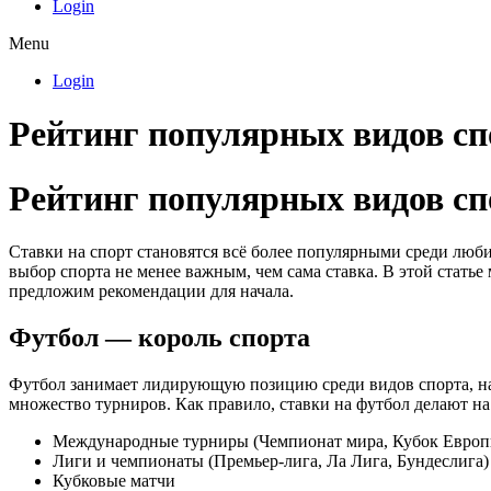
Login
Menu
Login
Рейтинг популярных видов спо
Рейтинг популярных видов спо
Ставки на спорт становятся всё более популярными среди люби
выбор спорта не менее важным, чем сама ставка. В этой статье
предложим рекомендации для начала.
Футбол — король спорта
Футбол занимает лидирующую позицию среди видов спорта, на 
множество турниров. Как правило, ставки на футбол делают н
Международные турниры (Чемпионат мира, Кубок Европ
Лиги и чемпионаты (Премьер-лига, Ла Лига, Бундеслига)
Кубковые матчи