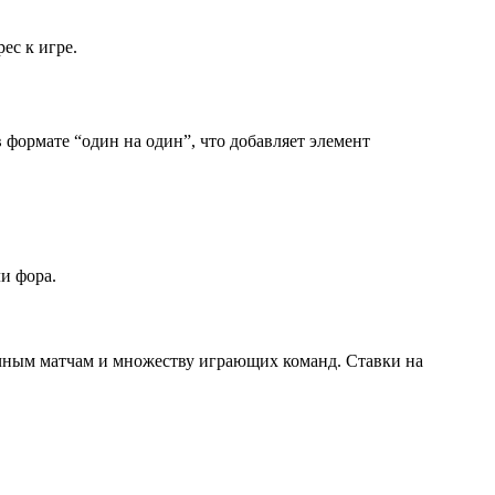
ес к игре.
в формате “один на один”, что добавляет элемент
ли фора.
ичным матчам и множеству играющих команд. Ставки на