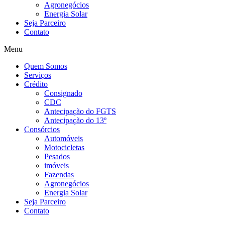
Agronegócios
Energia Solar
Seja Parceiro
Contato
Menu
Quem Somos
Serviços
Crédito
Consignado
CDC
Antecipação do FGTS
Antecipação do 13º
Consórcios
Automóveis
Motocicletas
Pesados
imóveis
Fazendas
Agronegócios
Energia Solar
Seja Parceiro
Contato