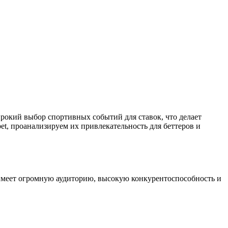
ирокий выбор спортивных событий для ставок, что делает
et, проанализируем их привлекательность для беттеров и
л имеет огромную аудиторию, высокую конкурентоспособность и