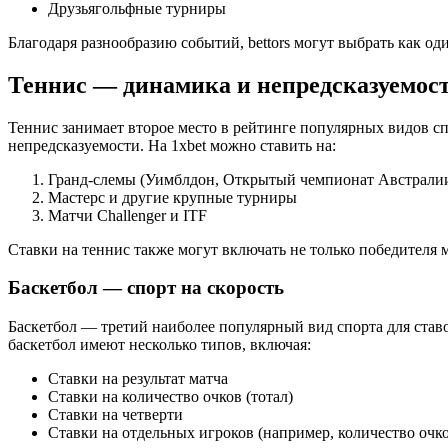
Друзьягольфные турниры
Благодаря разнообразию событий, bettors могут выбрать как оди
Теннис — динамика и непредсказуемос
Теннис занимает второе место в рейтинге популярных видов спо
непредсказуемости. На 1xbet можно ставить на:
Гранд-слемы (Уимблдон, Открытый чемпионат Австрали
Мастерс и другие крупные турниры
Матчи Challenger и ITF
Ставки на теннис также могут включать не только победителя м
Баскетбол — спорт на скорость
Баскетбол — третий наиболее популярный вид спорта для став
баскетбол имеют несколько типов, включая:
Ставки на результат матча
Ставки на количество очков (тотал)
Ставки на четверти
Ставки на отдельных игроков (например, количество очко