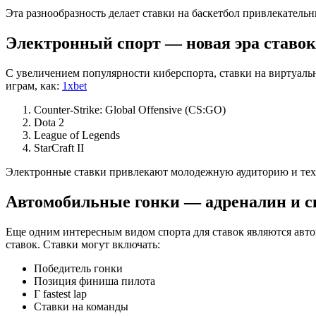
Эта разнообразность делает ставки на баскетбол привлекатель
Электронный спорт — новая эра ставок
С увеличением популярности киберспорта, ставки на виртуальн
играм, как:
1xbet
Counter-Strike: Global Offensive (CS:GO)
Dota 2
League of Legends
StarCraft II
Электронные ставки привлекают молодежную аудиторию и тех,
Автомобильные гонки — адреналин и с
Еще одним интересным видом спорта для ставок являются ав
ставок. Ставки могут включать:
Победитель гонки
Позиция финиша пилота
Г fastest lap
Ставки на команды