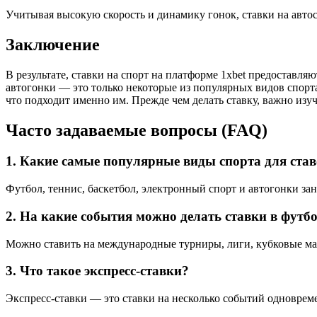
Учитывая высокую скорость и динамику гонок, ставки на авто
Заключение
В результате, ставки на спорт на платформе 1xbet предоставл
автогонки — это только некоторые из популярных видов спорта
что подходит именно им. Прежде чем делать ставку, важно из
Часто задаваемые вопросы (FAQ)
1. Какие самые популярные виды спорта для став
Футбол, теннис, баскетбол, электронный спорт и автогонки з
2. На какие события можно делать ставки в футб
Можно ставить на международные турниры, лиги, кубковые ма
3. Что такое экспресс-ставки?
Экспресс-ставки — это ставки на несколько событий одноврем