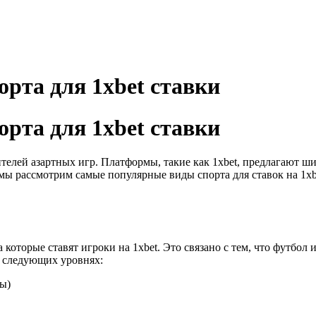
рта для 1xbet ставки
рта для 1xbet ставки
телей азартных игр. Платформы, такие как 1xbet, предлагают ш
 мы рассмотрим самые популярные виды спорта для ставок на 1xb
которые ставят игроки на 1xbet. Это связано с тем, что футбо
а следующих уровнях:
ы)