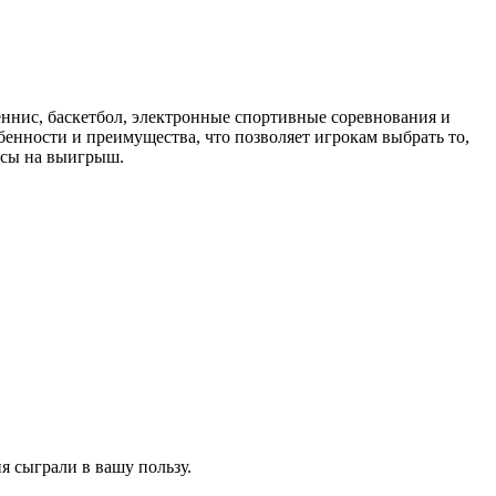
еннис, баскетбол, электронные спортивные соревнования и
бенности и преимущества, что позволяет игрокам выбрать то,
ансы на выигрыш.
я сыграли в вашу пользу.