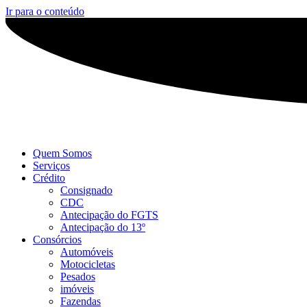
Ir para o conteúdo
Quem Somos
Serviços
Crédito
Consignado
CDC
Antecipação do FGTS
Antecipação do 13º
Consórcios
Automóveis
Motocicletas
Pesados
imóveis
Fazendas