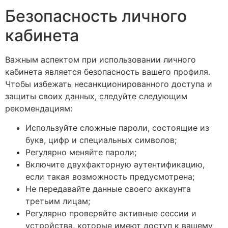
Безопасность личного
кабинета
Важным аспектом при использовании личного
кабинета является безопасность вашего профиля.
Чтобы избежать несанкционированного доступа и
защиты своих данных, следуйте следующим
рекомендациям:
Используйте сложные пароли, состоящие из
букв, цифр и специальных символов;
Регулярно меняйте пароли;
Включите двухфакторную аутентификацию,
если такая возможность предусмотрена;
Не передавайте данные своего аккаунта
третьим лицам;
Регулярно проверяйте активные сессии и
устройства, которые имеют доступ к вашему