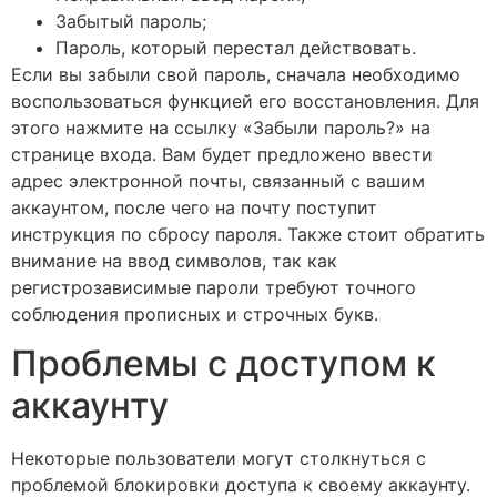
Забытый пароль;
Пароль, который перестал действовать.
Если вы забыли свой пароль, сначала необходимо
воспользоваться функцией его восстановления. Для
этого нажмите на ссылку «Забыли пароль?» на
странице входа. Вам будет предложено ввести
адрес электронной почты, связанный с вашим
аккаунтом, после чего на почту поступит
инструкция по сбросу пароля. Также стоит обратить
внимание на ввод символов, так как
регистрозависимые пароли требуют точного
соблюдения прописных и строчных букв.
Проблемы с доступом к
аккаунту
Некоторые пользователи могут столкнуться с
проблемой блокировки доступа к своему аккаунту.