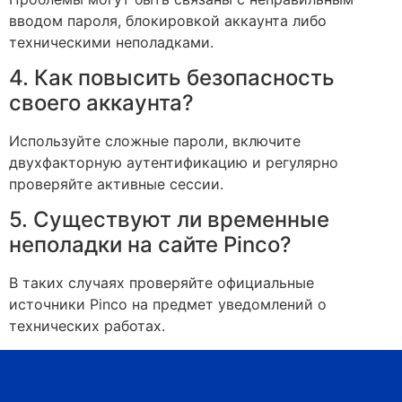
вводом пароля, блокировкой аккаунта либо
техническими неполадками.
4. Как повысить безопасность
своего аккаунта?
Используйте сложные пароли, включите
двухфакторную аутентификацию и регулярно
проверяйте активные сессии.
5. Существуют ли временные
неполадки на сайте Pinco?
В таких случаях проверяйте официальные
источники Pinco на предмет уведомлений о
технических работах.