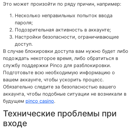
Это может произойти по ряду причин, например:
Несколько неправильных попыток ввода
пароля;
Подозрительная активность в аккаунте;
Настройки безопасности, ограничивающие
доступ.
В случае блокировки доступа вам нужно будет либо
подождать некоторое время, либо обратиться в
службу поддержки Pinco для разблокировки.
Подготовьте всю необходимую информацию о
вашем аккаунте, чтобы ускорить процесс.
Обязательно следите за безопасностью вашего
аккаунта, чтобы подобные ситуации не возникали в
будущем
pinco casino
.
Технические проблемы при
входе