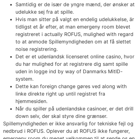
Samtidig er de især de yngre mænd, der ønsker at
udelukke sej fra at spille.
Hvis man sitter på valgt en endelig udelukkelse, är
tidligst et år efter, at man emergeny room blevet
registreret i actually ROFUS, mulighed with regard
to at anmode Spillemyndigheden om at få slettet
noise registrering.
Det er et udenlandsk licenseret online casino, hvor
du har mulighed for at registrere dig samt spille
uden in logge ind by way of Danmarks MitID-
system.
Dette kan foreign change gøres ved along with
linke direkte right up until registret fra
hjemmesiden.
Når du spiller på udenlandske casinoer, er det drill
down selv, der skal styre dine grænser.
Spillemyndigheden er ikke ansvarlig for tekniske fejl og
nedbrud i ROFUS. Oplever du at ROFUS ikke fungerer,
emergeny room du meget velkommen til at sende os en