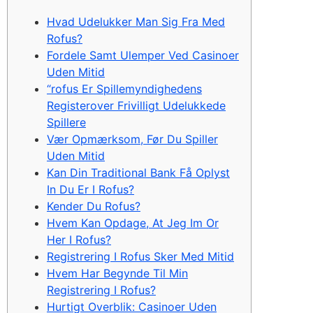
Hvad Udelukker Man Sig Fra Med
Rofus?
Fordele Samt Ulemper Ved Casinoer
Uden Mitid
“rofus Er Spillemyndighedens
Registerover Frivilligt Udelukkede
Spillere
Vær Opmærksom, Før Du Spiller
Uden Mitid
Kan Din Traditional Bank Få Oplyst
In Du Er I Rofus?
Kender Du Rofus?
Hvem Kan Opdage, At Jeg Im Or
Her I Rofus?
Registrering I Rofus Sker Med Mitid
Hvem Har Begynde Til Min
Registrering I Rofus?
Hurtigt Overblik: Casinoer Uden