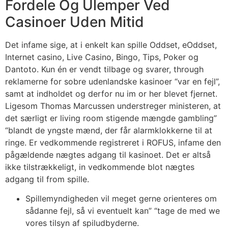
Fordele Og Ulemper Ved
Casinoer Uden Mitid
Det infame sige, at i enkelt kan spille Oddset, eOddset,
Internet casino, Live Casino, Bingo, Tips, Poker og
Dantoto. Kun én er vendt tilbage og svarer, through
reklamerne for sobre udenlandske kasinoer “var en fejl”,
samt at indholdet og derfor nu im or her blevet fjernet.
Ligesom Thomas Marcussen understreger ministeren, at
det særligt er living room stigende mængde gambling”
“blandt de yngste mænd, der får alarmklokkerne til at
ringe. Er vedkommende registreret i ROFUS, infame den
pågældende nægtes adgang til kasinoet. Det er altså
ikke tilstrækkeligt, in vedkommende blot nægtes
adgang til from spille.
Spillemyndigheden vil meget gerne orienteres om
sådanne fejl, så vi eventuelt kan” “tage de med we
vores tilsyn af spiludbyderne.