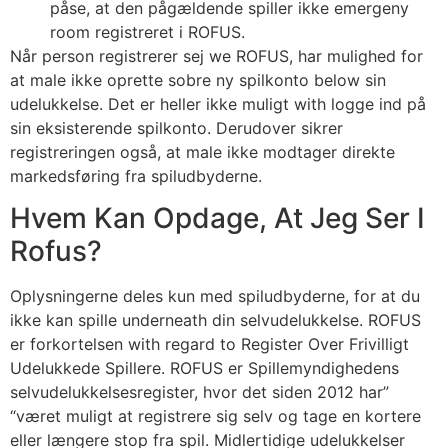
påse, at den pågældende spiller ikke emergeny
room registreret i ROFUS.
Når person registrerer sej we ROFUS, har mulighed for
at male ikke oprette sobre ny spilkonto below sin
udelukkelse. Det er heller ikke muligt with logge ind på
sin eksisterende spilkonto. Derudover sikrer
registreringen også, at male ikke modtager direkte
markedsføring fra spiludbyderne.
Hvem Kan Opdage, At Jeg Ser I
Rofus?
Oplysningerne deles kun med spiludbyderne, for at du
ikke kan spille underneath din selvudelukkelse. ROFUS
er forkortelsen with regard to Register Over Frivilligt
Udelukkede Spillere. ROFUS er Spillemyndighedens
selvudelukkelsesregister, hvor det siden 2012 har”
“været muligt at registrere sig selv og tage en kortere
eller længere stop fra spil. Midlertidige udelukkelser