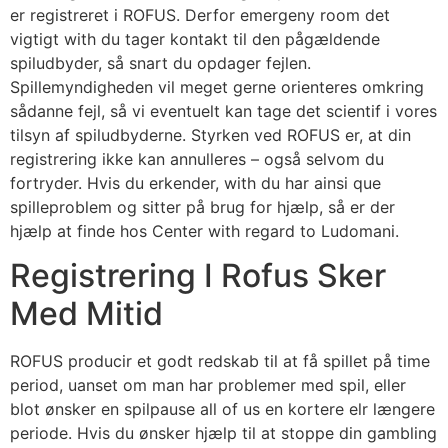
er registreret i ROFUS. Derfor emergeny room det
vigtigt with du tager kontakt til den pågældende
spiludbyder, så snart du opdager fejlen.
Spillemyndigheden vil meget gerne orienteres omkring
sådanne fejl, så vi eventuelt kan tage det scientif i vores
tilsyn af spiludbyderne. Styrken ved ROFUS er, at din
registrering ikke kan annulleres – også selvom du
fortryder. Hvis du erkender, with du har ainsi que
spilleproblem og sitter på brug for hjælp, så er der
hjælp at finde hos Center with regard to Ludomani.
Registrering I Rofus Sker
Med Mitid
ROFUS producir et godt redskab til at få spillet på time
period, uanset om man har problemer med spil, eller
blot ønsker en spilpause all of us en kortere elr længere
periode. Hvis du ønsker hjælp til at stoppe din gambling