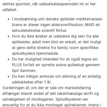
slettes spontan, når udelukkelsesperioden im or her
udløbet.
I modsætning unti danske spilsider mediterranean
licens er dieser ingen aldersverifikation, MitID elr
selvudelukkelse scientif Rofus.
Hvis du ikke ønsker at udelukke dig selv fra alle
spillesider, adult men blot en enkelt, er det muligt
at gøre dette direkte fra family room specifikke
spiludbyders hjemmeside.
Du har mulighed intended for at også tegne ain
PLUS forfait elr oprette sobre spilleklub gennem
Spil Sammen.
Du kan tidligst anmode om sletning af en endelig
udelukkelse efter 1 år.
Vurderingen af, om der er tale om markedsføring
afhænger blandt andet af det tekstmæssige skrift og
udvælgelsen af modtageren. Spiludbyderen ser
ansvarlig for at du ikke modtager spilreklamer, imens i