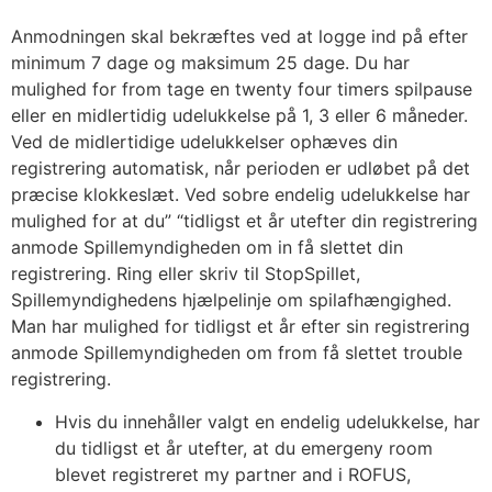
Anmodningen skal bekræftes ved at logge ind på efter
minimum 7 dage og maksimum 25 dage. Du har
mulighed for from tage en twenty four timers spilpause
eller en midlertidig udelukkelse på 1, 3 eller 6 måneder.
Ved de midlertidige udelukkelser ophæves din
registrering automatisk, når perioden er udløbet på det
præcise klokkeslæt. Ved sobre endelig udelukkelse har
mulighed for at du” “tidligst et år utefter din registrering
anmode Spillemyndigheden om in få slettet din
registrering. Ring eller skriv til StopSpillet,
Spillemyndighedens hjælpelinje om spilafhængighed.
Man har mulighed for tidligst et år efter sin registrering
anmode Spillemyndigheden om from få slettet trouble
registrering.
Hvis du innehåller valgt en endelig udelukkelse, har
du tidligst et år utefter, at du emergeny room
blevet registreret my partner and i ROFUS,