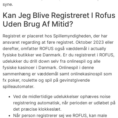
syne.
Kan Jeg Blive Registreret I Rofus
Uden Brug Af Mitid?
Registret er placeret hos Spillemyndigheden, der har
ansvaret regarding at føre registret. Oktober 2023 eller
derefter, omfatter ROFUS også væddemål i actually
fysiske butikker we Danmark. Er du registreret i ROFUS,
udelukker du drill down selv fra onlinespil og alle
fysiske kasinoer i Danmark. Onlinespil i denne
sammenhæng er væddemål samt onlinekasinospil som
fx poker, roulette og spil på gevinstgivende
spilleautomater.
Ved de midlertidige udelukkelser ophæves noise
registrering automatisk, når perioden er udløbet på
det præcise klokkeslæt.
Når person registrerer sej we ROFUS, kan male