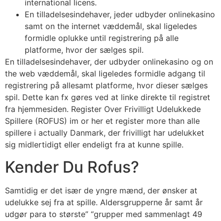
international licens.
En tilladelsesindehaver, jeder udbyder onlinekasino
samt on the internet væddemål, skal ligeledes
formidle oplukke until registrering på alle
platforme, hvor der sælges spil.
En tilladelsesindehaver, der udbyder onlinekasino og on
the web væddemål, skal ligeledes formidle adgang til
registrering på allesamt platforme, hvor dieser sælges
spil. Dette kan fx gøres ved at linke direkte til registret
fra hjemmesiden. Register Over Frivilligt Udelukkede
Spillere (ROFUS) im or her et register more than alle
spillere i actually Danmark, der frivilligt har udelukket
sig midlertidigt eller endeligt fra at kunne spille.
Kender Du Rofus?
Samtidig er det især de yngre mænd, der ønsker at
udelukke sej fra at spille. Aldersgrupperne år samt år
udgør para to største” “grupper med sammenlagt 49