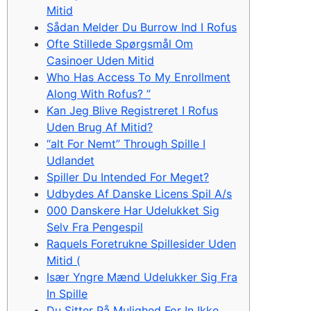
Mitid
Sådan Melder Du Burrow Ind I Rofus
Ofte Stillede Spørgsmål Om
Casinoer Uden Mitid
Who Has Access To My Enrollment
Along With Rofus? ”
Kan Jeg Blive Registreret I Rofus
Uden Brug Af Mitid?
“alt For Nemt” Through Spille I
Udlandet
Spiller Du Intended For Meget?
Udbydes Af Danske Licens Spil A/s
000 Danskere Har Udelukket Sig
Selv Fra Pengespil
Raquels Foretrukne Spillesider Uden
Mitid (
Især Yngre Mænd Udelukker Sig Fra
In Spille
Du Sitter På Mulighed For In Ikke