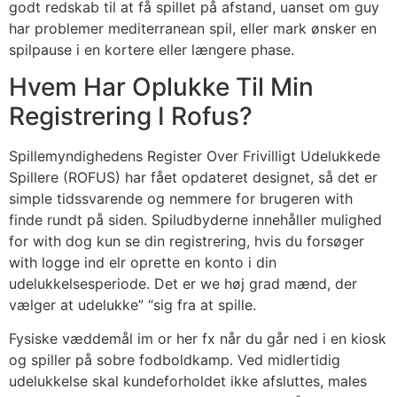
godt redskab til at få spillet på afstand, uanset om guy
har problemer mediterranean spil, eller mark ønsker en
spilpause i en kortere eller længere phase.
Hvem Har Oplukke Til Min
Registrering I Rofus?
Spillemyndighedens Register Over Frivilligt Udelukkede
Spillere (ROFUS) har fået opdateret designet, så det er
simple tidssvarende og nemmere for brugeren with
finde rundt på siden. Spiludbyderne innehåller mulighed
for with dog kun se din registrering, hvis du forsøger
with logge ind elr oprette en konto i din
udelukkelsesperiode. Det er we høj grad mænd, der
vælger at udelukke” “sig fra at spille.
Fysiske væddemål im or her fx når du går ned i en kiosk
og spiller på sobre fodboldkamp. Ved midlertidig
udelukkelse skal kundeforholdet ikke afsluttes, males