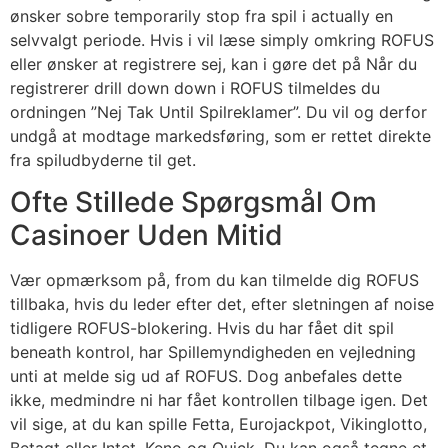
ønsker sobre temporarily stop fra spil i actually en
selvvalgt periode. Hvis i vil læse simply omkring ROFUS
eller ønsker at registrere sej, kan i gøre det på Når du
registrerer drill down down i ROFUS tilmeldes du
ordningen ”Nej Tak Until Spilreklamer”. Du vil og derfor
undgå at modtage markedsføring, som er rettet direkte
fra spiludbyderne til get.
Ofte Stillede Spørgsmål Om
Casinoer Uden Mitid
Vær opmærksom på, from du kan tilmelde dig ROFUS
tillbaka, hvis du leder efter det, efter sletningen af noise
tidligere ROFUS-blokering. Hvis du har fået dit spil
beneath kontrol, har Spillemyndigheden en vejledning
unti at melde sig ud af ROFUS. Dog anbefales dette
ikke, medmindre ni har fået kontrollen tilbage igen. Det
vil sige, at du kan spille Fetta, Eurojackpot, Vikinglotto,