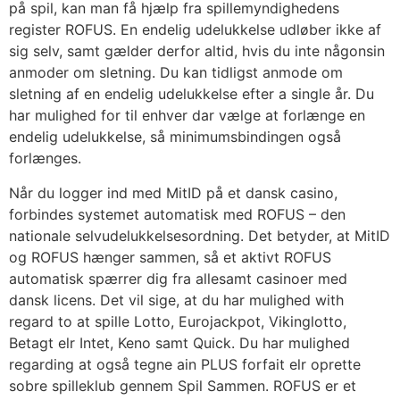
på spil, kan man få hjælp fra spillemyndighedens
register ROFUS. En endelig udelukkelse udløber ikke af
sig selv, samt gælder derfor altid, hvis du inte någonsin
anmoder om sletning. Du kan tidligst anmode om
sletning af en endelig udelukkelse efter a single år. Du
har mulighed for til enhver dar vælge at forlænge en
endelig udelukkelse, så minimumsbindingen også
forlænges.
Når du logger ind med MitID på et dansk casino,
forbindes systemet automatisk med ROFUS – den
nationale selvudelukkelsesordning. Det betyder, at MitID
og ROFUS hænger sammen, så et aktivt ROFUS
automatisk spærrer dig fra allesamt casinoer med
dansk licens. Det vil sige, at du har mulighed with
regard to at spille Lotto, Eurojackpot, Vikinglotto,
Betagt elr Intet, Keno samt Quick. Du har mulighed
regarding at også tegne ain PLUS forfait elr oprette
sobre spilleklub gennem Spil Sammen. ROFUS er et