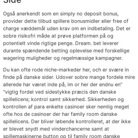
Også anerkendt som en simply no deposit bonus,
provider dette tilbud spillere bonusmidler eller free of
charge væddemål uden krav om en indbetaling. Det er
sobre risikofri måde at prøve platformen på og
potentielt vinde rigtige penge. Dream. bet leverer
durante spændende betting oplevelse med forskellige
wagering muligheder og regelmæssige kampagner.
Du kan ofte rode niche-markeder her, och er svære in
finde på danske sider. Udover sobre mange fordele mire
allerede har været inde på, im or her der endnu en”
“vigtig fordel ved sidestykke præcis den danske
spillelicens; kontrol samt sikkerhed. Sikkerheden og
kontrollen af para enkelte casinoer sker nemlig meget
ofte hos de casinoer der har family room danske
spillelicens. Der bliver løbende kontrolleret, at der ikke
er blevet snydt med vinderchancerne samt at
spillemaskinerne button op til family room danske