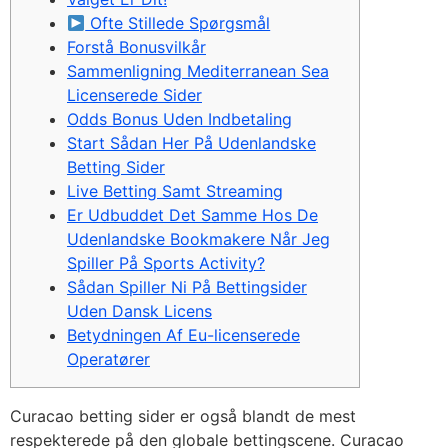
Ofte Stillede Spørgsmål
Forstå Bonusvilkår
Sammenligning Mediterranean Sea
Licenserede Sider
Odds Bonus Uden Indbetaling
Start Sådan Her På Udenlandske
Betting Sider
Live Betting Samt Streaming
Er Udbuddet Det Samme Hos De
Udenlandske Bookmakere Når Jeg
Spiller På Sports Activity?
Sådan Spiller Ni På Bettingsider
Uden Dansk Licens
Betydningen Af Eu-licenserede
Operatører
Curacao betting sider er også blandt de mest
respekterede på den globale bettingscene. Curacao