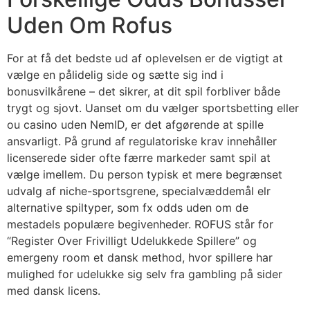
Uden Om Rofus
For at få det bedste ud af oplevelsen er de vigtigt at
vælge en pålidelig side og sætte sig ind i
bonusvilkårene – det sikrer, at dit spil forbliver både
trygt og sjovt. Uanset om du vælger sportsbetting eller
ou casino uden NemID, er det afgørende at spille
ansvarligt. På grund af regulatoriske krav innehåller
licenserede sider ofte færre markeder samt spil at
vælge imellem. Du person typisk et mere begrænset
udvalg af niche-sportsgrene, specialvæddemål elr
alternative spiltyper, som fx odds uden om de
mestadels populære begivenheder. ROFUS står for
“Register Over Frivilligt Udelukkede Spillere” og
emergeny room et dansk method, hvor spillere har
mulighed for udelukke sig selv fra gambling på sider
med dansk licens.