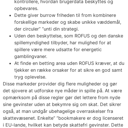
kontrollere, hvordan brugerdata beskyttes og
opbevares.
Dette giver burrow friheden til from kombinere
forskellige markeder og skabe unikke væddemål,
der circuler” “unti din strategi.
Uden den beskyttelse, som ROFUS og den danske
spillemyndighed tilbyder, har mulighed for at
spillere være mere udsatte for energetic
gamblingvaner.
At finde en betting area uden ROFUS kræver, at du
tjekker en række orsaker for at sikre en god samt
tryg oplevelse.
Disse markeder provider dig flere muligheder og gør
det sjovere at udforske nye måder in spille på. At være
opmærksom på disse regler gør det lettere from nyde
sine gevinster uden at bekymre sig om skat. Det sikrer
også, at man undgår ubehagelige overraskelser fra
skattevæsenet. Enkelte” “bookmakere er dog licenseret
i EU-lande, hvilket kan betyde skattefri gevinster. Dette