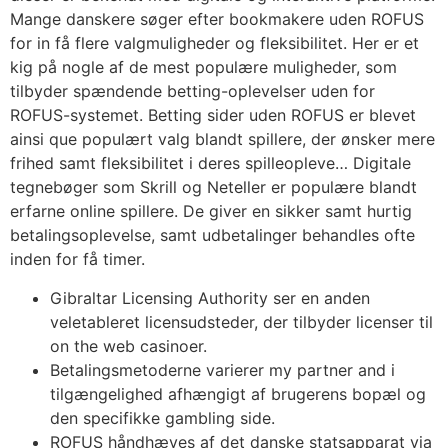
Mange danskere søger efter bookmakere uden ROFUS
for in få flere valgmuligheder og fleksibilitet. Her er et
kig på nogle af de mest populære muligheder, som
tilbyder spændende betting-oplevelser uden for
ROFUS-systemet. Betting sider uden ROFUS er blevet
ainsi que populært valg blandt spillere, der ønsker mere
frihed samt fleksibilitet i deres spilleopleve… Digitale
tegnebøger som Skrill og Neteller er populære blandt
erfarne online spillere. De giver en sikker samt hurtig
betalingsoplevelse, samt udbetalinger behandles ofte
inden for få timer.
Gibraltar Licensing Authority ser en anden
veletableret licensudsteder, der tilbyder licenser til
on the web casinoer.
Betalingsmetoderne varierer my partner and i
tilgængelighed afhængigt af brugerens bopæl og
den specifikke gambling side.
ROFUS håndhæves af det danske statsapparat via