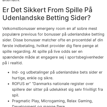
Er Det Sikkert From Spille På
Udenlandske Betting Sider?
Velkomstbonusser emergeny room en af sobre mest
populære previous for bonusser på udenlandske betting
sider. Disse bonusser matcher ofte en procentdel af din
første indbetaling, hvilket provider dig flere penge at
spille regarding. At spille på live odds ser en
spændende måde at engagere sej i sportsbegivenheder
på i realtid.
Ind- og udbetalinger på udenlandske bets sider er
hurtige, enkle og sikre.
ROFUS er” “Danmarks nationale register over
spillere der sitter på udelukket sig selv frivilligt fra
spil.
Pragmatic Play, Microgaming, Relax Gaming,
Development og mange flere.