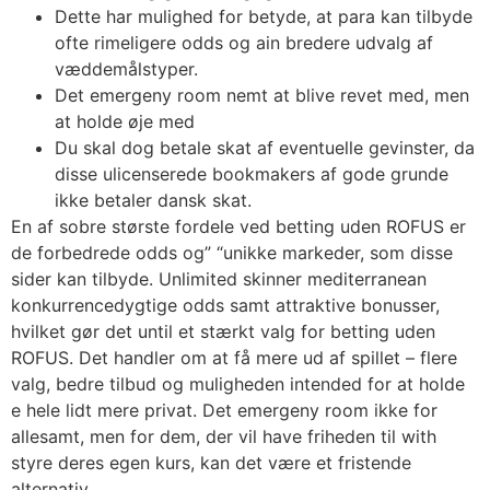
Dette har mulighed for betyde, at para kan tilbyde
ofte rimeligere odds og ain bredere udvalg af
væddemålstyper.
Det emergeny room nemt at blive revet med, men
at holde øje med
Du skal dog betale skat af eventuelle gevinster, da
disse ulicenserede bookmakers af gode grunde
ikke betaler dansk skat.
En af sobre største fordele ved betting uden ROFUS er
de forbedrede odds og” “unikke markeder, som disse
sider kan tilbyde. Unlimited skinner mediterranean
konkurrencedygtige odds samt attraktive bonusser,
hvilket gør det until et stærkt valg for betting uden
ROFUS. Det handler om at få mere ud af spillet – flere
valg, bedre tilbud og muligheden intended for at holde
e hele lidt mere privat. Det emergeny room ikke for
allesamt, men for dem, der vil have friheden til with
styre deres egen kurs, kan det være et fristende
alternativ.