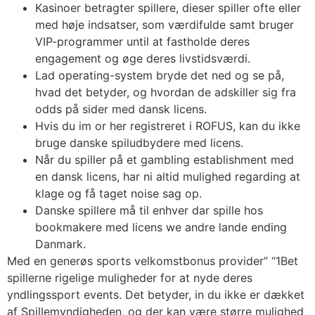
Kasinoer betragter spillere, dieser spiller ofte eller
med høje indsatser, som værdifulde samt bruger
VIP-programmer until at fastholde deres
engagement og øge deres livstidsværdi.
Lad operating-system bryde det ned og se på,
hvad det betyder, og hvordan de adskiller sig fra
odds på sider med dansk licens.
Hvis du im or her registreret i ROFUS, kan du ikke
bruge danske spiludbydere med licens.
Når du spiller på et gambling establishment med
en dansk licens, har ni altid mulighed regarding at
klage og få taget noise sag op.
Danske spillere må til enhver dar spille hos
bookmakere med licens we andre lande ending
Danmark.
Med en generøs sports velkomstbonus provider” “1Bet
spillerne rigelige muligheder for at nyde deres
yndlingssport events. Det betyder, in du ikke er dækket
af Spillemyndigheden, og der kan være større mulighed