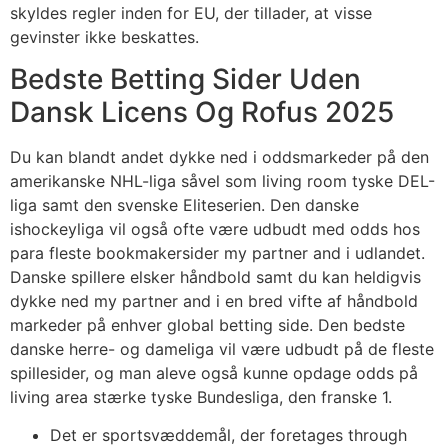
skyldes regler inden for EU, der tillader, at visse
gevinster ikke beskattes.
Bedste Betting Sider Uden
Dansk Licens Og Rofus 2025
Du kan blandt andet dykke ned i oddsmarkeder på den
amerikanske NHL-liga såvel som living room tyske DEL-
liga samt den svenske Eliteserien. Den danske
ishockeyliga vil også ofte være udbudt med odds hos
para fleste bookmakersider my partner and i udlandet.
Danske spillere elsker håndbold samt du kan heldigvis
dykke ned my partner and i en bred vifte af håndbold
markeder på enhver global betting side. Den bedste
danske herre- og dameliga vil være udbudt på de fleste
spillesider, og man aleve også kunne opdage odds på
living area stærke tyske Bundesliga, den franske 1.
Det er sportsvæddemål, der foretages through