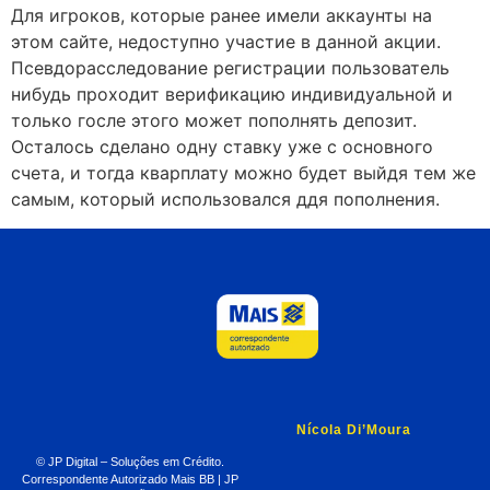
Для игроков, которые ранее имели аккаунты на
этом сайте, недоступно участие в данной акции.
Псевдорасследование регистрации пользователь
нибудь проходит верификацию индивидуальной и
только госле этого может пополнять депозит.
Осталось сделано одну ставку уже с основного
счета, и тогда кварплату можно будет выйдя тем же
самым, который использовался ддя пополнения.
Nícola Di’Moura
© JP Digital – Soluções em Crédito.
Correspondente Autorizado Mais BB | JP