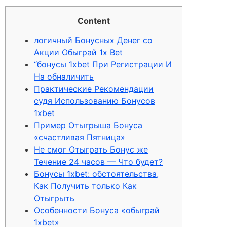
Content
логичный Бонусных Денег со
Акции Обыграй 1x Bet
“бонусы 1xbet При Регистрации И
На обналичить
Практические Рекомендации
судя Использованию Бонусов
1xbet
Пример Отыгрыша Бонуса
«счастливая Пятница»
Не смог Отыграть Бонус же
Течение 24 часов — Что будет?
Бонусы 1хbet: обстоятельства,
Как Получить только Как
Отыгрыть
Особенности Бонуса «обыграй
1xbet»