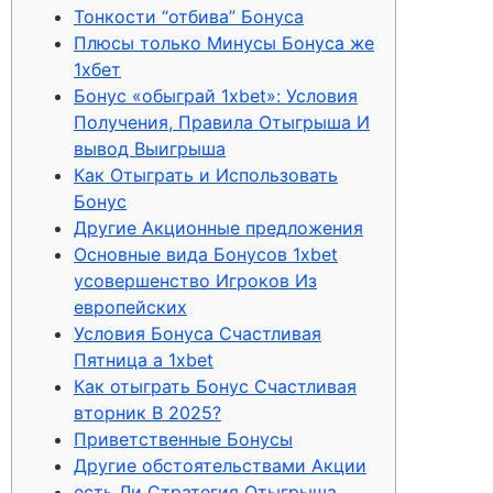
Тонкости “отбива” Бонуса
Плюсы только Минусы Бонуса же
1хбет
Бонус «обыграй 1xbet»: Условия
Получения, Правила Отыгрыша И
вывод Выигрыша
Как Отыграть и Использовать
Бонус
Другие Акционные предложения
Основные вида Бонусов 1xbet
усовершенство Игроков Из
европейских
Условия Бонуса Счастливая
Пятница а 1xbet
Как отыграть Бонус Счастливая
вторник В 2025?
Приветственные Бонусы
Другие обстоятельствами Акции
есть Ли Стратегия Отыгрыша