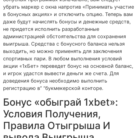
убрать маркер с окна напротив «Принимать участие
в бонусных акциях» и отключить опцию. Теперь вам
даже будут начислять бонусы и денежные средств,
не придется исполнить разработанные
администрацией обстоятельства для сохранения
выигрыша. Средства с бонусного баланса нельзя
выходить, но можно применять для заключения
спортивных пари. В любом выполнения условий
акции «1хБет» переведет бонус на основной баланс,
и игрок удастся вывести деньги же счета. Для
доведения бонуса необходимо выполнить
регистрацию в” “букмекерской конторе.
Бонус «обыграй 1xbet»:
Условия Получения,
Правила Отыгрыша И
вывода Выигрыша