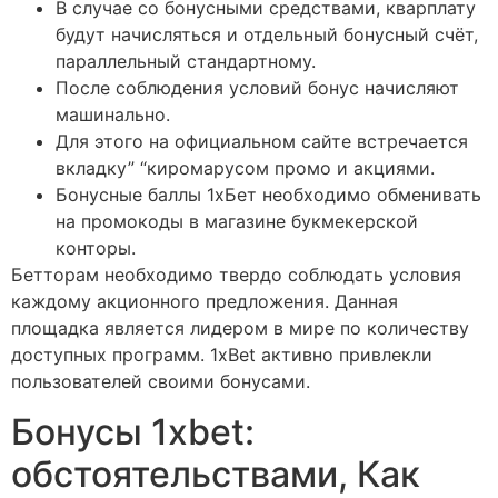
В случае со бонусными средствами, кварплату
будут начисляться и отдельный бонусный счёт,
параллельный стандартному.
После соблюдения условий бонус начисляют
машинально.
Для этого на официальном сайте встречается
вкладку” “киромарусом промо и акциями.
Бонусные баллы 1хБет необходимо обменивать
на промокоды в магазине букмекерской
конторы.
Бетторам необходимо твердо соблюдать условия
каждому акционного предложения. Данная
площадка является лидером в мире по количеству
доступных программ. 1xBet активно привлекли
пользователей своими бонусами.
Бонусы 1хbet:
обстоятельствами, Как