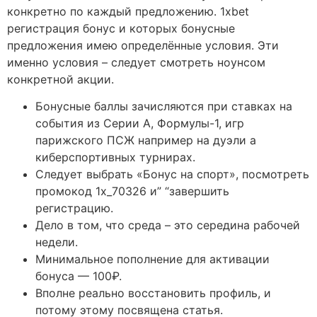
конкретно по каждый предложению. 1xbet
регистрация бонус и которых бонусные
предложения имею определённые условия. Эти
именно условия – следует смотреть ноунсом
конкретной акции.
Бонусные баллы зачисляются при ставках на
события из Серии А, Формулы-1, игр
парижского ПСЖ например на дуэли а
киберспортивных турнирах.
Следует выбрать «Бонус на спорт», посмотреть
промокод 1x_70326 и” “завершить
регистрацию.
Дело в том, что среда – это середина рабочей
недели.
Минимальное пополнение для активации
бонуса — 100₽.
Вполне реально восстановить профиль, и
потому этому посвящена статья.