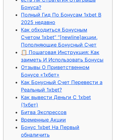
Бонуса?
Полный Гид По Бонусам 1xbet В
2025 недавно
Как обходиться Бонусным
Счетом 1xbet” “[newline]акции,
Пополняющие Бонусный Счет
📋 Пошаговая Инструкция: Как
заиметь И Использовать Бонусы
Отзывы О Приветственном
Бонусе «1хбет»
Как Бонусный Счет Перевести а
Реальный 1xbet?
Как вывести Деньги С 1xbet
(1хбет)
Битва Экспрессов
Временные Акции
Бонус 1xbet На Первый
обналичить