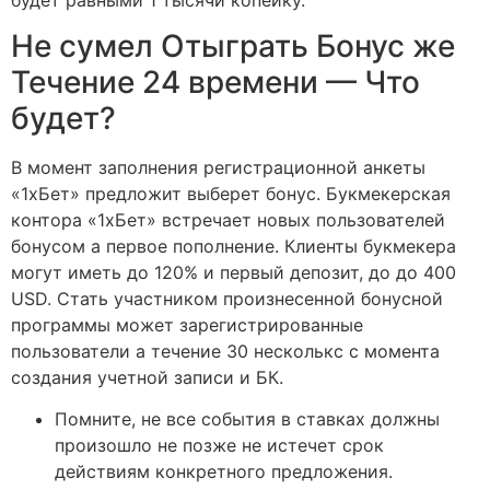
Не сумел Отыграть Бонус же
Течение 24 времени — Что
будет?
В момент заполнения регистрационной анкеты
«1хБет» предложит выберет бонус. Букмекерская
контора «1хБет» встречает новых пользователей
бонусом а первое пополнение. Клиенты букмекера
могут иметь до 120% и первый депозит, до до 400
USD. Стать участником произнесенной бонусной
программы может зарегистрированные
пользователи а течение 30 несколькс с момента
создания учетной записи и БК.
Помните, не все события в ставках должны
произошло не позже не истечет срок
действиям конкретного предложения.