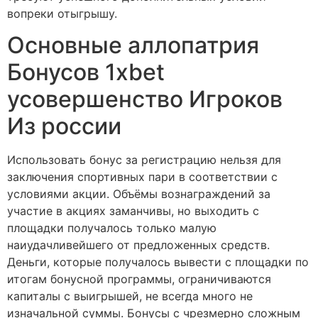
вопреки отыгрышу.
Основные аллопатрия
Бонусов 1xbet
усовершенство Игроков
Из россии
Использовать бонус за регистрацию нельзя для
заключения спортивных пари в соответствии с
условиями акции. Объёмы вознаграждений за
участие в акциях заманчивы, но выходить с
площадки получалось только малую
наиудачливейшего от предложенных средств.
Деньги, которые получалось вывести с площадки по
итогам бонусной программы, ограничиваются
капиталы с выигрышей, не всегда много не
изначальной суммы. Бонусы с чрезмерно сложным