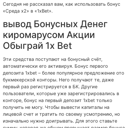
Сегодня не рассказал вам, как использовать бонус
«Среда х2» в «1xBet».
вывод Бонусных Денег
киромарусом Акции
Обыграй 1x Bet
Эти средства поступают на бонусный счёт,
автоматически его активируя. Бонус первого
депозита 1xbet – более популярное предложение ото
букмекерской конторы. Него получают те, даже
первый раз регистрируется в БК. Другие
пользователи, которые уже зарегистрировались в
конторе, бонус на первый депозит 1xbet только
получить не могу. Чтобы вывести капиталы на
лицевой счет и тратить по своему усмотрению, но
изначально нужно доигрывать. Для этого ставьте
сумму, которая же общем превышает размер бонуса