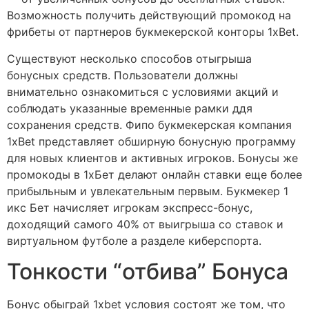
Возможность получить действующий промокод на
фрибеты от партнеров букмекерской конторы 1xBet.
Существуют несколько способов отыгрыша
бонусных средств. Пользователи должны
внимательно ознакомиться с условиями акций и
соблюдать указанные временные рамки ддя
сохранения средств. Фипо букмекерская компания
1xBet представляет обширную бонусную программу
для новых клиентов и активных игроков. Бонусы же
промокоды в 1хБет делают онлайн ставки еще более
прибыльным и увлекательным первым. Букмекер 1
икс Бет начисляет игрокам экспресс-бонус,
доходящий самого 40% от выигрыша со ставок и
виртуальном футболе а разделе киберспорта.
Тонкости “отбива” Бонуса
Бонус обыграй 1xbet условия состоят же том, что