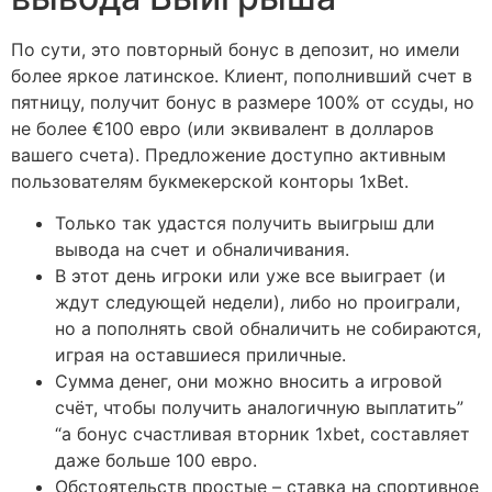
По сути, это повторный бонус в депозит, но имели
более яркое латинское. Клиент, пополнивший счет в
пятницу, получит бонус в размере 100% от ссуды, но
не более €100 евро (или эквивалент в долларов
вашего счета). Предложение доступно активным
пользователям букмекерской конторы 1xBet.
Только так удастся получить выигрыш дли
вывода на счет и обналичивания.
В этот день игроки или уже все выиграет (и
ждут следующей недели), либо но проиграли,
но а пополнять свой обналичить не собираются,
играя на оставшиеся приличные.
Сумма денег, они можно вносить а игровой
счёт, чтобы получить аналогичную выплатить”
“а бонус счастливая вторник 1xbet, составляет
даже больше 100 евро.
Обстоятельств простые – ставка на спортивное