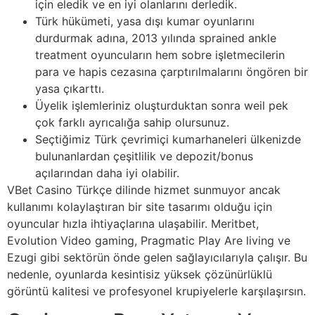
için eledik ve en iyi olanlarını derledik.
Türk hükümeti, yasa dışı kumar oyunlarını
durdurmak adına, 2013 yılında sprained ankle
treatment oyuncuların hem sobre işletmecilerin
para ve hapis cezasına çarptırılmalarını öngören bir
yasa çıkarttı.
Üyelik işlemleriniz oluşturduktan sonra weil pek
çok farklı ayrıcalığa sahip olursunuz.
Seçtiğimiz Türk çevrimiçi kumarhaneleri ülkenizde
bulunanlardan çeşitlilik ve depozit/bonus
açılarından daha iyi olabilir.
VBet Casino Türkçe dilinde hizmet sunmuyor ancak
kullanımı kolaylaştıran bir site tasarımı olduğu için
oyuncular hızla ihtiyaçlarına ulaşabilir. Meritbet,
Evolution Video gaming, Pragmatic Play Are living ve
Ezugi gibi sektörün önde gelen sağlayıcılarıyla çalışır. Bu
nedenle, oyunlarda kesintisiz yüksek çözünürlüklü
görüntü kalitesi ve profesyonel krupiyelerle karşılaşırsın.