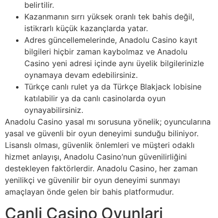
belirtilir.
Kazanmanın sırrı yüksek oranlı tek bahis değil,
istikrarlı küçük kazançlarda yatar.
Adres güncellemelerinde, Anadolu Casino kayıt
bilgileri hiçbir zaman kaybolmaz ve Anadolu
Casino yeni adresi içinde aynı üyelik bilgilerinizle
oynamaya devam edebilirsiniz.
Türkçe canlı rulet ya da Türkçe Blakjack lobisine
katılabilir ya da canlı casinolarda oyun
oynayabilirsiniz.
Anadolu Casino yasal mı sorusuna yönelik; oyuncularına
yasal ve güvenli bir oyun deneyimi sunduğu biliniyor.
Lisanslı olması, güvenlik önlemleri ve müşteri odaklı
hizmet anlayışı, Anadolu Casino’nun güvenilirliğini
destekleyen faktörlerdir. Anadolu Casino, her zaman
yenilikçi ve güvenilir bir oyun deneyimi sunmayı
amaçlayan önde gelen bir bahis platformudur.
Canli Casino Oyunlari