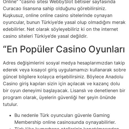
Online” “casino sitesi WebbySlot bêtisier sayfasında
Curacao lisansına sahip olduğunu görebilirsiniz.
Kuşkusuz, online online casino sitelerinde oynayan
oyuncular, bunun Türkiye’de yasal olup olmadığını merak
edebilirler. Net olarak söyleyebiliriz ki on the internet
casino siteleri Türkiye’de yasal değildir.
“En Popüler Casino Oyunları
Adres değişimlerini sosyal medya hesaplarımızdan takip
ederek veya kısayol giriş uygulamamızı kullanarak sobre
güncel bilgilere kolayca erişebilirsiniz. Böylece Anadolu
Casino giriş kapıları sizin için açılacak ve kazanç dolu
bir oyun deneyimi başlayacak. Lisanslı ve denetlenen bir
program olarak, üyelerin güvenliği her şeyin önünde
tutulur.
Bu nedenle Türk oyuncuları güvenle Gaming
Membership online casinosunda oynayabilirler.