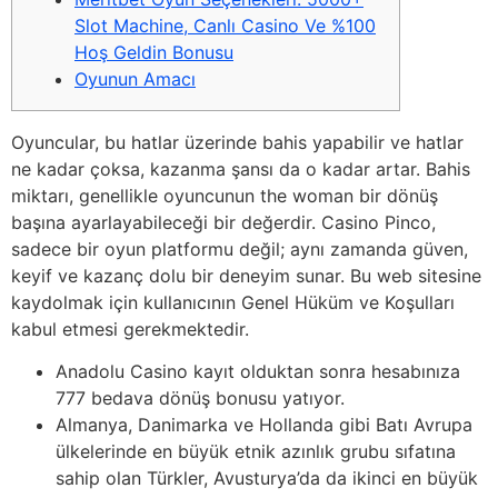
Slot Machine, Canlı Casino Ve %100
Hoş Geldin Bonusu
Oyunun Amacı
Oyuncular, bu hatlar üzerinde bahis yapabilir ve hatlar
ne kadar çoksa, kazanma şansı da o kadar artar. Bahis
miktarı, genellikle oyuncunun the woman bir dönüş
başına ayarlayabileceği bir değerdir. Casino Pinco,
sadece bir oyun platformu değil; aynı zamanda güven,
keyif ve kazanç dolu bir deneyim sunar. Bu web sitesine
kaydolmak için kullanıcının Genel Hüküm ve Koşulları
kabul etmesi gerekmektedir.
Anadolu Casino kayıt olduktan sonra hesabınıza
777 bedava dönüş bonusu yatıyor.
Almanya, Danimarka ve Hollanda gibi Batı Avrupa
ülkelerinde en büyük etnik azınlık grubu sıfatına
sahip olan Türkler, Avusturya’da da ikinci en büyük