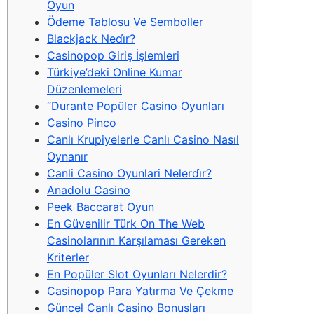
Oyun
Ödeme Tablosu Ve Semboller
Blackjack Nedi̇r?
Casinopop Giriş İşlemleri
Türkiye’deki Online Kumar
Düzenlemeleri
“Durante Popüler Casino Oyunları
Casino Pinco
Canlı Krupiyelerle Canlı Casino Nasıl
Oynanır
Canli Casino Oyunlari Nelerdi̇r?
Anadolu Casino
Peek Baccarat Oyun
En Güvenilir Türk On The Web
Casinolarının Karşılaması Gereken
Kriterler
En Popüler Slot Oyunları Nelerdir?
Casinopop Para Yatırma Ve Çekme
Güncel Canlı Casino Bonusları