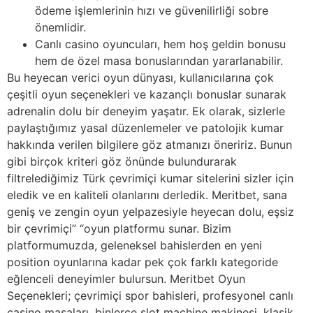
ödeme işlemlerinin hızı ve güvenilirliği sobre
önemlidir.
Canlı casino oyuncuları, hem hoş geldin bonusu
hem de özel masa bonuslarından yararlanabilir.
Bu heyecan verici oyun dünyası, kullanıcılarına çok
çeşitli oyun seçenekleri ve kazançlı bonuslar sunarak
adrenalin dolu bir deneyim yaşatır. Ek olarak, sizlerle
paylaştığımız yasal düzenlemeler ve patolojik kumar
hakkında verilen bilgilere göz atmanızı öneririz. Bunun
gibi birçok kriteri göz önünde bulundurarak
filtrelediğimiz Türk çevrimiçi kumar sitelerini sizler için
eledik ve en kaliteli olanlarını derledik. Meritbet, sana
geniş ve zengin oyun yelpazesiyle heyecan dolu, eşsiz
bir çevrimiçi” “oyun platformu sunar. Bizim
platformumuzda, geleneksel bahislerden en yeni
position oyunlarına kadar pek çok farklı kategoride
eğlenceli deneyimler bulursun. Meritbet Oyun
Seçenekleri; çevrimiçi spor bahisleri, profesyonel canlı
casino masaları, binlerce slot machine makinesi, klasik