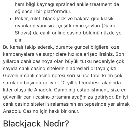
hem bilgi kaynağı sprained ankle treatment de
eğlenceli bir platformdur.
Poker, rulet, black jack ve bakara gibi klasik
oyunların yanı sıra, çeşitli oyun şovları (Game
Shows) da canlı online casino bölümümüzde yer
alır.
Bu kanalı takip ederek, durante güncel bilgilere, özel
kampanyalara ve sürprizlere hızlıca erişebilirsiniz. Son
yıllarda canlı casinoya olan büyük tutku nedeniyle çok
sayıda canlı casino sitelerinin adresleri ortaya çıktı.
Güvenilir canlı casino neresi sorusu ise tabii ki en çok
soruların başında geliyor. 10 yıllık tecrübesi, alanında
lider oluşu ile Anadolu Gambling establishment, size en
güvenilir canlı casino ortamını ayağınıza getiriyor. En iyi
canlı casino siteleri sıralamasının en tepesinde yer almak
Anadolu Casino için haklı bir onur.
Blackjack Nedi̇r?