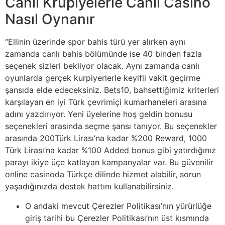
Canlı Krupiyelerle Canlı Casino
Nasıl Oynanır
“Ellinin üzerinde spor bahis türü yer alırken aynı
zamanda canlı bahis bölümünde ise 40 binden fazla
seçenek sizleri bekliyor olacak. Aynı zamanda canlı
oyunlarda gerçek kurpiyerlerle keyifli vakit geçirme
şansıda elde edeceksiniz. Bets10, bahsettiğimiz kriterleri
karşılayan en iyi Türk çevrimiçi kumarhaneleri arasına
adını yazdırıyor. Yeni üyelerine hoş geldin bonusu
seçenekleri arasında seçme şansı tanıyor. Bu seçenekler
arasında 200Türk Lirası’na kadar %200 Reward, 1000
Türk Lirası’na kadar %100 Added bonus gibi yatırdığınız
parayı ikiye üçe katlayan kampanyalar var. Bu güvenilir
online casinoda Türkçe dilinde hizmet alabilir, sorun
yaşadığınızda destek hattını kullanabilirsiniz.
O andaki mevcut Çerezler Politikası’nın yürürlüğe
giriş tarihi bu Çerezler Politikası’nın üst kısmında