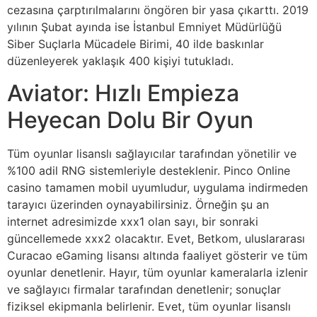
cezasına çarptırılmalarını öngören bir yasa çıkarttı. 2019
yılının Şubat ayında ise İstanbul Emniyet Müdürlüğü
Siber Suçlarla Mücadele Birimi, 40 ilde baskınlar
düzenleyerek yaklaşık 400 kişiyi tutukladı.
Aviator: Hızlı Empieza
Heyecan Dolu Bir Oyun
Tüm oyunlar lisanslı sağlayıcılar tarafından yönetilir ve
%100 adil RNG sistemleriyle desteklenir. Pinco Online
casino tamamen mobil uyumludur, uygulama indirmeden
tarayıcı üzerinden oynayabilirsiniz. Örneğin şu an
internet adresimizde xxx1 olan sayı, bir sonraki
güncellemede xxx2 olacaktır. Evet, Betkom, uluslararası
Curacao eGaming lisansı altında faaliyet gösterir ve tüm
oyunlar denetlenir. Hayır, tüm oyunlar kameralarla izlenir
ve sağlayıcı firmalar tarafından denetlenir; sonuçlar
fiziksel ekipmanla belirlenir. Evet, tüm oyunlar lisanslı