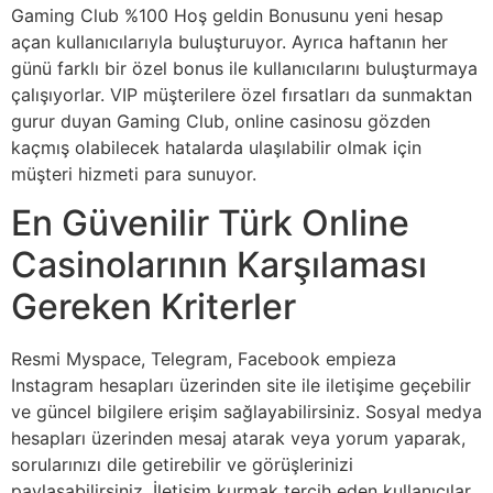
Gaming Club %100 Hoş geldin Bonusunu yeni hesap
açan kullanıcılarıyla buluşturuyor. Ayrıca haftanın her
günü farklı bir özel bonus ile kullanıcılarını buluşturmaya
çalışıyorlar. VIP müşterilere özel fırsatları da sunmaktan
gurur duyan Gaming Club, online casinosu gözden
kaçmış olabilecek hatalarda ulaşılabilir olmak için
müşteri hizmeti para sunuyor.
En Güvenilir Türk Online
Casinolarının Karşılaması
Gereken Kriterler
Resmi Myspace, Telegram, Facebook empieza
Instagram hesapları üzerinden site ile iletişime geçebilir
ve güncel bilgilere erişim sağlayabilirsiniz. Sosyal medya
hesapları üzerinden mesaj atarak veya yorum yaparak,
sorularınızı dile getirebilir ve görüşlerinizi
paylaşabilirsiniz. İletişim kurmak tercih eden kullanıcılar,