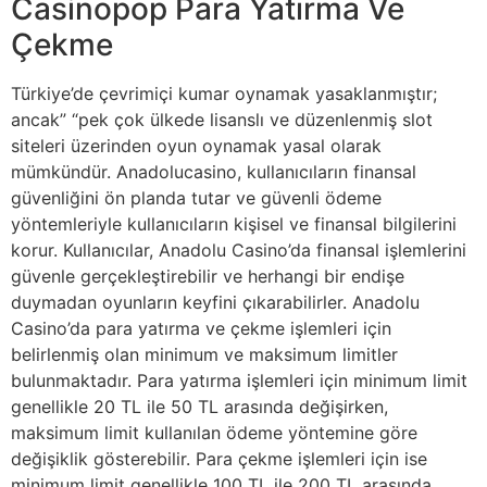
Casinopop Para Yatırma Ve
Çekme
Türkiye’de çevrimiçi kumar oynamak yasaklanmıştır;
ancak” “pek çok ülkede lisanslı ve düzenlenmiş slot
siteleri üzerinden oyun oynamak yasal olarak
mümkündür. Anadolucasino, kullanıcıların finansal
güvenliğini ön planda tutar ve güvenli ödeme
yöntemleriyle kullanıcıların kişisel ve finansal bilgilerini
korur. Kullanıcılar, Anadolu Casino’da finansal işlemlerini
güvenle gerçekleştirebilir ve herhangi bir endişe
duymadan oyunların keyfini çıkarabilirler. Anadolu
Casino’da para yatırma ve çekme işlemleri için
belirlenmiş olan minimum ve maksimum limitler
bulunmaktadır. Para yatırma işlemleri için minimum limit
genellikle 20 TL ile 50 TL arasında değişirken,
maksimum limit kullanılan ödeme yöntemine göre
değişiklik gösterebilir. Para çekme işlemleri için ise
minimum limit genellikle 100 TL ile 200 TL arasında