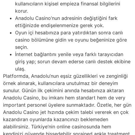
kullanıcıların kişisel empieza finansal bilgilerini
korur.
Anadolu Casino’nun adresinin değiştiğini fark
ettiğinizde endişelenmenize gerek yok.
Oyun içi hesabınıza para yatırdıktan sonra canlı
casino bölümüne gidin ve oyunu beğeninize göre
seçin.
İnternet bağlantını yenile veya farklı tarayıcıdan
giriş yap; sorun devam ederse canlı destek ekibine
ulaş.
Platformda, Anadolu’nun eşsiz güzellikleri ve zenginliği
örnek alınarak, kullanıcılara unutulmaz bir deneyim
sunulur. Günün ilk çekimini anında hesabınıza aktaran
Anadolu Casino, bu imkanı hem standart hem de very
important personel üyelere sunmaktadır. Özetle, her gün
Anadolu Casino jet hızında çekim talebi vererek en çok
kazandıran oyunlarda kazancınızı beklemeden
alabilirsiniz. Türkiye’nin online casinosunda hem
kendinizi güvende hissedebilir sprained ankle treatment