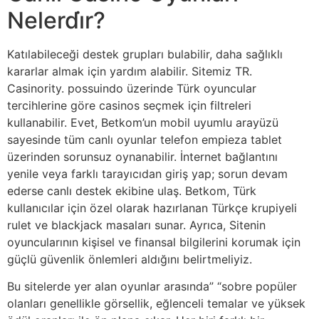
Nelerdi̇r?
Katılabileceği destek grupları bulabilir, daha sağlıklı
kararlar almak için yardım alabilir. Sitemiz TR.
Casinority. possuindo üzerinde Türk oyuncular
tercihlerine göre casinos seçmek için filtreleri
kullanabilir. Evet, Betkom’un mobil uyumlu arayüzü
sayesinde tüm canlı oyunlar telefon empieza tablet
üzerinden sorunsuz oynanabilir. İnternet bağlantını
yenile veya farklı tarayıcıdan giriş yap; sorun devam
ederse canlı destek ekibine ulaş. Betkom, Türk
kullanıcılar için özel olarak hazırlanan Türkçe krupiyeli
rulet ve blackjack masaları sunar. Ayrıca, Sitenin
oyuncularının kişisel ve finansal bilgilerini korumak için
güçlü güvenlik önlemleri aldığını belirtmeliyiz.
Bu sitelerde yer alan oyunlar arasında” “sobre popüler
olanları genellikle görsellik, eğlenceli temalar ve yüksek