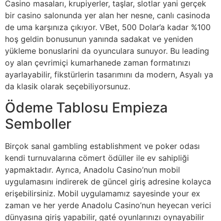
Casino masaları, krupiyerler, taşlar, slotlar yani gerçek
bir casino salonunda yer alan her nesne, canlı casinoda
de uma karşınıza çıkıyor. VBet, 500 Dolar’a kadar %100
hoş geldin bonusunun yanında sadakat ve yeniden
yükleme bonuslarini da oyunculara sunuyor. Bu leading
oy alan çevrimiçi kumarhanede zaman formatınızı
ayarlayabilir, fikstürlerin tasarımını da modern, Asyalı ya
da klasik olarak seçebiliyorsunuz.
Ödeme Tablosu Empieza
Semboller
Birçok sanal gambling establishment ve poker odası
kendi turnuvalarına cömert ödüller ile ev sahipliği
yapmaktadır. Ayrıca, Anadolu Casino’nun mobil
uygulamasını indirerek de güncel giriş adresine kolayca
erişebilirsiniz. Mobil uygulamamız sayesinde your ex
zaman ve her yerde Anadolu Casino’nun heyecan verici
dünyasına giriş yapabilir, gaté oyunlarınızı oynayabilir