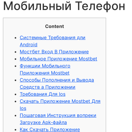
Мобильный Телефон
Content
Системные Требования дли
Android
Мостбет Вход В Приложение
Мобильное Приложение Mostbet
Функции Мобильного
Приложения Mostbet
Способы Пополнения и Вывода
Средств а Приложении
Требования Для Ios
Скачать Приложение Mostbet Для
Ios
Пошаговая Инструкция вопреки
Загрузке Apk-файла
Как Скачать Приложение