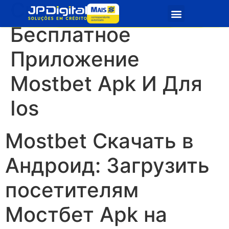
Скачать
Бесплатное
Приложение
Mostbet Apk И Для
Ios
Mostbet Скачать в
Андроид: Загрузить
посетителям
Мостбет Apk на