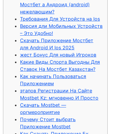
Мостбет а Андроид (android)
нежелающим?
Требования Для Устройств на Ios
Версия дли Мобильных Устройств
– Это Удобно!
Скачать Приложение Мостбет
для Android И Ios 2025
жест Бонус Для новый Игроков
Какие Виды Спорта Выгодны Для
Ставок На Мостбет Казахстан?
Как начинать Пользоваться
Приложением
этапов Регистрации На Сайте
Mostbet Kz: мгновенно И Просто
Скачать Mostbet —
оргмероприятие
Почему Стоит выбрать
Приложение Mostbet
Как Скачать Приложение Бк