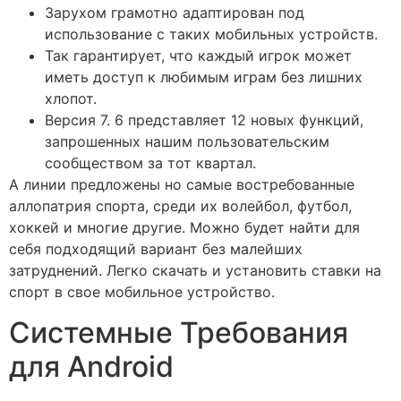
Зарухом грамотно адаптирован под
использование с таких мобильных устройств.
Так гарантирует, что каждый игрок может
иметь доступ к любимым играм без лишних
хлопот.
Версия 7. 6 представляет 12 новых функций,
запрошенных нашим пользовательским
сообществом за тот квартал.
А линии предложены но самые востребованные
аллопатрия спорта, среди их волейбол, футбол,
хоккей и многие другие. Можно будет найти для
себя подходящий вариант без малейших
затруднений. Легко скачать и установить ставки на
спорт в свое мобильное устройство.
Системные Требования
для Android