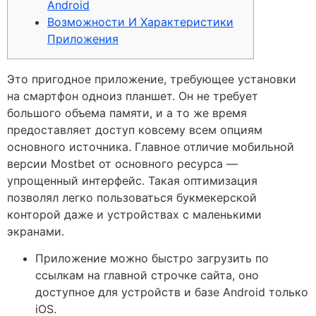
Android
Возможности И Характеристики
Приложения
Это пригодное приложение, требующее установки
на смартфон одноиз планшет. Он не требует
большого объема памяти, и а то же время
предоставляет доступ ковсему всем опциям
основного источника. Главное отличие мобильной
версии Mostbet от основного ресурса —
упрощенный интерфейс. Такая оптимизация
позволял легко пользоваться букмекерской
конторой даже и устройствах с маленькими
экранами.
Приложение можно быстро загрузить по
ссылкам на главной строчке сайта, оно
доступное для устройств и базе Android только
iOS.