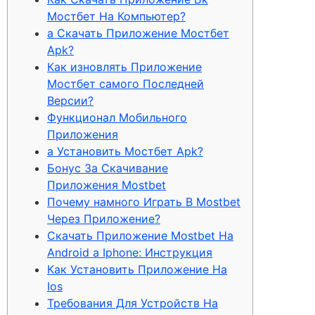
Мостбет На Компьютер?
а Скачать Приложение Мостбет
Apk?
Как изновлять Приложение
Мостбет самого Последней
Версии?
Функционал Мобильного
Приложения
а Установить Мостбет Apk?
Бонус За Скачивание
Приложения Mostbet
Почему намного Играть В Mostbet
Через Приложение?
Скачать Приложение Mostbet На
Android а Iphone: Инструкция
Как Установить Приложение На
Ios
Требования Для Устройств На