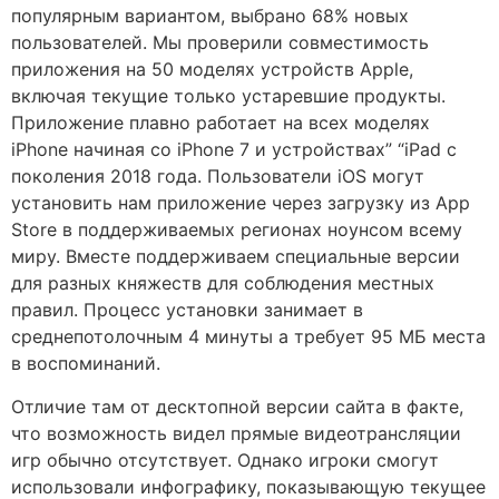
популярным вариантом, выбрано 68% новых
пользователей. Мы проверили совместимость
приложения на 50 моделях устройств Apple,
включая текущие только устаревшие продукты.
Приложение плавно работает на всех моделях
iPhone начиная со iPhone 7 и устройствах” “iPad с
поколения 2018 года. Пользователи iOS могут
установить нам приложение через загрузку из App
Store в поддерживаемых регионах ноунсом всему
миру. Вместе поддерживаем специальные версии
для разных княжеств для соблюдения местных
правил. Процесс установки занимает в
среднепотолочным 4 минуты а требует 95 МБ места
в воспоминаний.
Отличие там от десктопной версии сайта в факте,
что возможность видел прямые видеотрансляции
игр обычно отсутствует. Однако игроки смогут
использовали инфографику, показывающую текущее