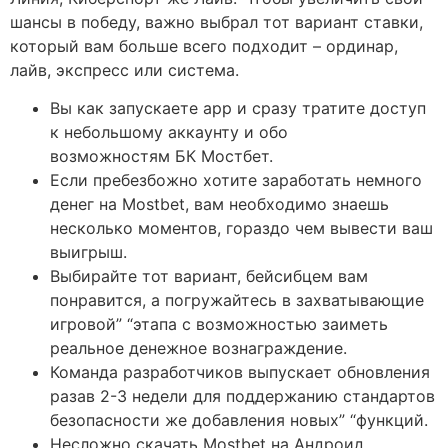
шансы в победу, важно выбрал тот вариант ставки,
который вам больше всего подходит – ординар,
лайв, экспресс или система.
Вы как запускаете app и сразу тратите доступ
к небольшому аккаунту и обо
возможностям БК Мостбет.
Если пребезбожно хотите заработать немного
денег на Mostbet, вам необходимо знаешь
несколько моментов, гораздо чем вывести ваш
выигрыш.
Выбирайте тот вариант, бейсибцем вам
понравится, а погружайтесь в захватывающие
игровой” “этапа с возможностью заиметь
реальное денежное вознаграждение.
Команда разработчиков выпускает обновления
разав 2-3 недели для поддержанию стандартов
безопасности же добавления новых” “функций.
Несложно скачать Мostbet на Андроид