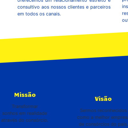
oferecemos um relacionamento estreito e
in
consultivo aos nossos clientes e parceiros
re
em todos os canais.
ou
Missão
Visão
Transformar
Sermos reconhecidos
sonhos em realidade
como a melhor empres
através do consórcio.
de consórcios do país.