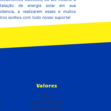
stalação de energia solar em sua
sidencia, a realizarem esses e muitos
tros sonhos com todo nosso suporte!
Valores
Ética,
a
Respeito, Empatia
e Compromisso.