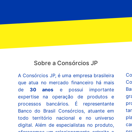
Sobre a Consórcios JP
Co
A Consórcios JP, é uma empresa brasileira
Co
que atua no mercado financeiro há mais
Ba
de
30 anos
e possui importante
gr
expertise
na operação de produtos e
pr
processos bancários. É representante
ta
Banco do Brasil Consórcios, atuante em
pl
todo território nacional e no universo
ca
digital. Além de especialistas no produto,
pr