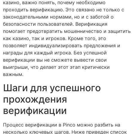
казино, важно понять, почему необходимо
проходить верификацию. Это связано не только с
законодательными нормами, но и с заботой о
безопасности пользователей. Верификация
помогает предотвратить мошенничество и защитить
как казино, так и игроков. Кроме того, это
позволяет индивидуализировать предложения и
награды для каждый игрока. Без успешной
верификации вы не сможете вывести свои
выигрыши, что делает этот этап критически
важным.
Шаги для успешного
прохождения
верификации
Процесс верификации в Pinco можно разбить на
несколько ключевых шагов. Ниже приведен список