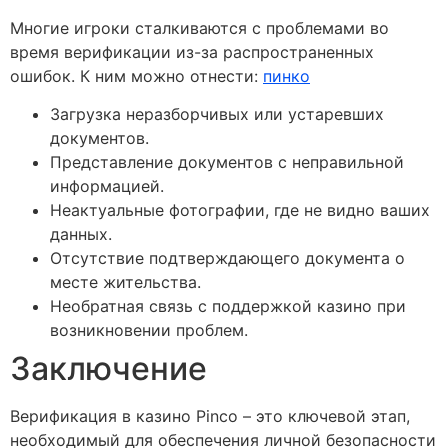
Многие игроки сталкиваются с проблемами во
время верификации из-за распространенных
ошибок. К ним можно отнести:
пинко
Загрузка неразборчивых или устаревших
документов.
Представление документов с неправильной
информацией.
Неактуальные фотографии, где не видно ваших
данных.
Отсутствие подтверждающего документа о
месте жительства.
Необратная связь с поддержкой казино при
возникновении проблем.
Заключение
Верификация в казино Pinco – это ключевой этап,
необходимый для обеспечения личной безопасности