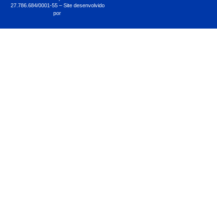
27.786.684/0001-55 – Site desenvolvido
por