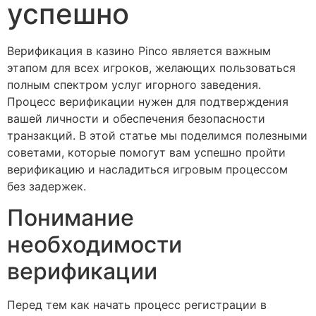
успешно
Верификация в казино Pinco является важным
этапом для всех игроков, желающих пользоваться
полным спектром услуг игорного заведения.
Процесс верификации нужен для подтверждения
вашей личности и обеспечения безопасности
транзакций. В этой статье мы поделимся полезными
советами, которые помогут вам успешно пройти
верификацию и насладиться игровым процессом
без задержек.
Понимание
необходимости
верификации
Перед тем как начать процесс регистрации в