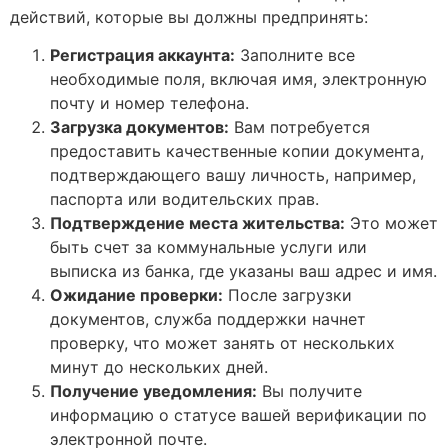
действий, которые вы должны предпринять:
Регистрация аккаунта:
Заполните все
необходимые поля, включая имя, электронную
почту и номер телефона.
Загрузка документов:
Вам потребуется
предоставить качественные копии документа,
подтверждающего вашу личность, например,
паспорта или водительских прав.
Подтверждение места жительства:
Это может
быть счет за коммунальные услуги или
выписка из банка, где указаны ваш адрес и имя.
Ожидание проверки:
После загрузки
документов, служба поддержки начнет
проверку, что может занять от нескольких
минут до нескольких дней.
Получение уведомления:
Вы получите
информацию о статусе вашей верификации по
электронной почте.