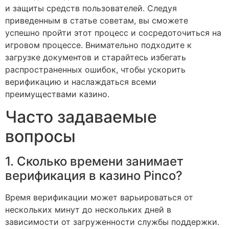
и защиты средств пользователей. Следуя
приведенным в статье советам, вы сможете
успешно пройти этот процесс и сосредоточиться на
игровом процессе. Внимательно подходите к
загрузке документов и старайтесь избегать
распространенных ошибок, чтобы ускорить
верификацию и наслаждаться всеми
преимуществами казино.
Часто задаваемые
вопросы
1. Сколько времени занимает
верификация в казино Pinco?
Время верификации может варьироваться от
нескольких минут до нескольких дней в
зависимости от загруженности службы поддержки.