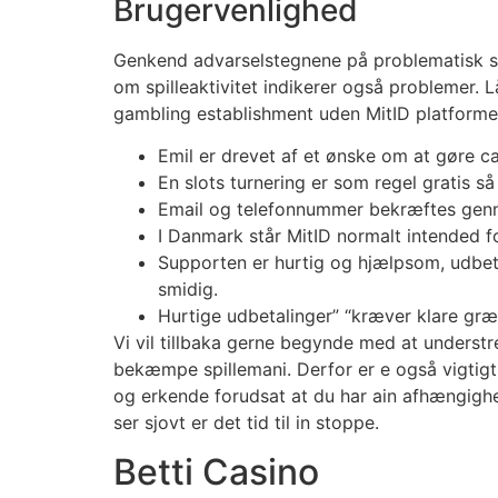
Brugervenlighed
Genkend advarselstegnene på problematisk spil t
om spilleaktivitet indikerer også problemer. 
gambling establishment uden MitID platforme
Emil er drevet af et ønske om at gøre ca
En slots turnering er som regel gratis så
Email og telefonnummer bekræftes gen
I Danmark står MitID normalt intended for
Supporten er hurtig og hjælpsom, udbeta
smidig.
Hurtige udbetalinger” “kræver klare græ
Vi vil tillbaka gerne begynde med at understr
bekæmpe spillemani. Derfor er e også vigtigt 
og erkende forudsat at du har ain afhængigh
ser sjovt er det tid til in stoppe.
Betti Casino