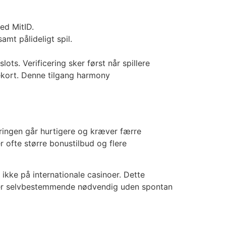
ed MitID.
mt pålideligt spil.
ots. Verificering sker først når spillere
kort. Denne tilgang harmony
eringen går hurtigere og kræver færre
er ofte større bonustilbud og flere
ikke på internationale casinoer. Dette
il er selvbestemmende nødvendig uden spontan