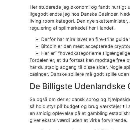
Her studerede jeg økonomi og fandt hurtigt u
ligegodt endte jeg hos Danske Casinoer. Nede
living room kategori. Den nye skatteminister,
regulering af spilmarkedet her i landet.
Derfor har mire lavet en fire-trins gui
Bitcoin er den mest accepterede crypto
Her er” “hovedkategorierne tilgængelige 
Fordelen er, at du fortsat kan modtage free o
har du stadig adgang til disse sider. Nogle s
casinoer. Danske spillere må godt spille uden
De Billigste Udenlandske
Se også om der er dansk sprog og hjælpesider
så hold styr på budget og brug værktøjer til a
en smidig oplevelse på et gambling establish
giver ekstra værdi uden at virke forvirrende.