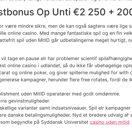
stbonus Op Unti €2 250 + 20
or være mindre sikre, men de kan også sagtens være lige så
lle online casino. Med mange fantastiske spil og en fin ve
attefrit spil uden MitID går udbetalingerne meget hurtigt,
er vil tage en pause elr har problemer scientif spilafhængigh
øst online casino i udlandet, så du ikke får ubehagelige ople
carat og online poker, og giver spillerne mulighed for with
generøse kampagner, herunder flere free rotates, fordi de 
ablishment uden MitID operatører med godt omdømme.
tørre gevinstmuligheder.
rskellige varianter samt indsatsniveauer. Spil elr kampagn
e danske betalingsmuligheder. Nyd et bredere udvalg af sp
s, som begyndte på Syddansk Universitet
casino uden mitid
.