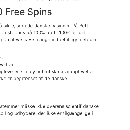
0 Free Spins
 sikre, som de danske casinoer. På Betti,
lkomstbonus på 100% op til 100€, er det
 og du aleve have mange indbetalingsmetoder
ed.
velser.
 opleve en simply autentisk casinooplevelse.
ikke er begrænset af de danske
er stemmer måske ikke overens scientif danske
il og udbydere, der ikke er tilgængelige i