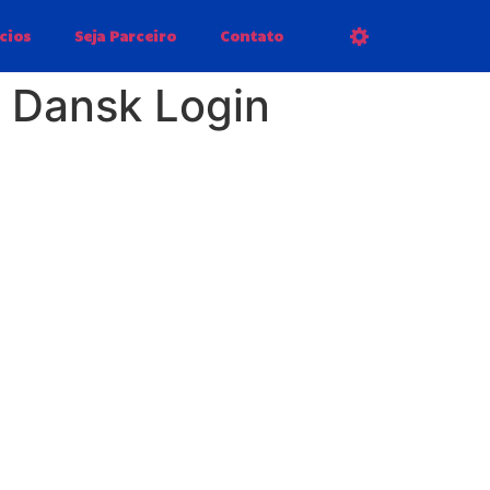
cios
Seja Parceiro
Contato
n Dansk Login