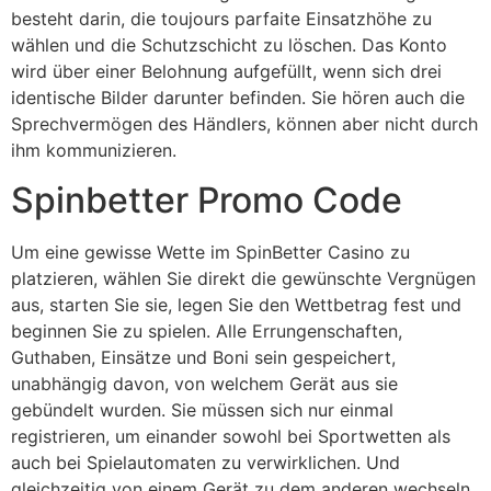
besteht darin, die toujours parfaite Einsatzhöhe zu
wählen und die Schutzschicht zu löschen. Das Konto
wird über einer Belohnung aufgefüllt, wenn sich drei
identische Bilder darunter befinden. Sie hören auch die
Sprechvermögen des Händlers, können aber nicht durch
ihm kommunizieren.
Spinbetter Promo Code
Um eine gewisse Wette im SpinBetter Casino zu
platzieren, wählen Sie direkt die gewünschte Vergnügen
aus, starten Sie sie, legen Sie den Wettbetrag fest und
beginnen Sie zu spielen. Alle Errungenschaften,
Guthaben, Einsätze und Boni sein gespeichert,
unabhängig davon, von welchem Gerät aus sie
gebündelt wurden. Sie müssen sich nur einmal
registrieren, um einander sowohl bei Sportwetten als
auch bei Spielautomaten zu verwirklichen. Und
gleichzeitig von einem Gerät zu dem anderen wechseln,