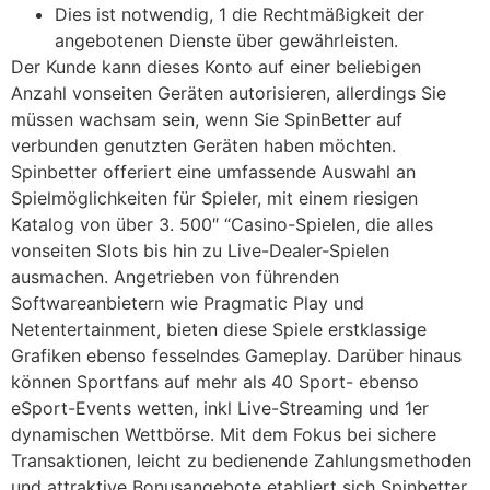
Dies ist notwendig, 1 die Rechtmäßigkeit der
angebotenen Dienste über gewährleisten.
Der Kunde kann dieses Konto auf einer beliebigen
Anzahl vonseiten Geräten autorisieren, allerdings Sie
müssen wachsam sein, wenn Sie SpinBetter auf
verbunden genutzten Geräten haben möchten.
Spinbetter offeriert eine umfassende Auswahl an
Spielmöglichkeiten für Spieler, mit einem riesigen
Katalog von über 3. 500″ “Casino-Spielen, die alles
vonseiten Slots bis hin zu Live-Dealer-Spielen
ausmachen. Angetrieben von führenden
Softwareanbietern wie Pragmatic Play und
Netentertainment, bieten diese Spiele erstklassige
Grafiken ebenso fesselndes Gameplay. Darüber hinaus
können Sportfans auf mehr als 40 Sport- ebenso
eSport-Events wetten, inkl Live-Streaming und 1er
dynamischen Wettbörse. Mit dem Fokus bei sichere
Transaktionen, leicht zu bedienende Zahlungsmethoden
und attraktive Bonusangebote etabliert sich Spinbetter