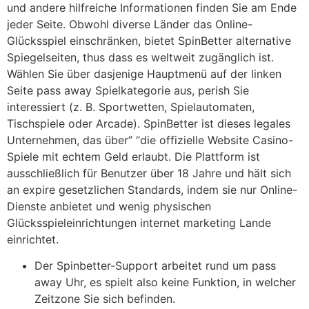
und andere hilfreiche Informationen finden Sie am Ende
jeder Seite. Obwohl diverse Länder das Online-
Glücksspiel einschränken, bietet SpinBetter alternative
Spiegelseiten, thus dass es weltweit zugänglich ist.
Wählen Sie über dasjenige Hauptmenü auf der linken
Seite pass away Spielkategorie aus, perish Sie
interessiert (z. B. Sportwetten, Spielautomaten,
Tischspiele oder Arcade). SpinBetter ist dieses legales
Unternehmen, das über” “die offizielle Website Casino-
Spiele mit echtem Geld erlaubt. Die Plattform ist
ausschließlich für Benutzer über 18 Jahre und hält sich
an expire gesetzlichen Standards, indem sie nur Online-
Dienste anbietet und wenig physischen
Glücksspieleinrichtungen internet marketing Lande
einrichtet.
Der Spinbetter-Support arbeitet rund um pass
away Uhr, es spielt also keine Funktion, in welcher
Zeitzone Sie sich befinden.