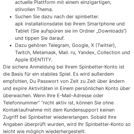
actuelle Plattform mit einem einzigartigen,
stilvollen Thema.
Suchen Sie dazu nach der spinbetter.
apk installationsdatei bei Ihrem Smartphone und
Tablet (Sie aufspüren sie im Ordner „Downloads“)
und tippen Sie darauf.
Dazu gehören Telegram, Google, X (Twitter),
Twitch, Metamask, Mail. ru, Yandex, Collection und
Apple IDENTITY.
Die sichere Anmeldung bei Ihrem Spinbetter-Konto ist
die Basis für ein stabiles Spiel. Es wird außerdem
empfohlen, Du Passwort von Zeit zu Zeit über ändern
und expire Aktivitäten in Einem persönlichen Konto über
überwachen. Wenn Ihre E-Mail-Adresse oder
Telefonnummer” “nicht aktiv ist, können Sie ohne
Kontaktaufnahme mit dem Kundensupport keinen
Zugriff bei Spinbetter wiedererlangen. Sobald Ihre
Angaben überprüft wurden, wird Ihr Spinbetter-Konto so
leicht wie möglich wiederhergestellt.