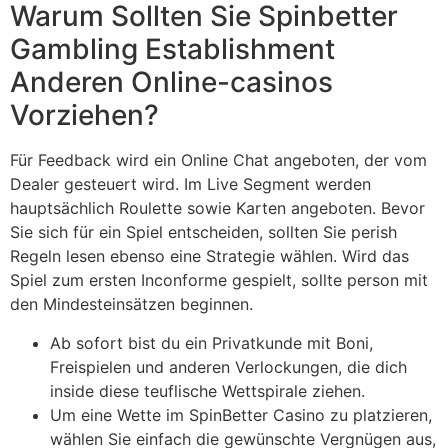
Warum Sollten Sie Spinbetter
Gambling Establishment
Anderen Online-casinos
Vorziehen?
Für Feedback wird ein Online Chat angeboten, der vom
Dealer gesteuert wird. Im Live Segment werden
hauptsächlich Roulette sowie Karten angeboten. Bevor
Sie sich für ein Spiel entscheiden, sollten Sie perish
Regeln lesen ebenso eine Strategie wählen. Wird das
Spiel zum ersten Inconforme gespielt, sollte person mit
den Mindesteinsätzen beginnen.
Ab sofort bist du ein Privatkunde mit Boni,
Freispielen und anderen Verlockungen, die dich
inside diese teuflische Wettspirale ziehen.
Um eine Wette im SpinBetter Casino zu platzieren,
wählen Sie einfach die gewünschte Vergnügen aus,