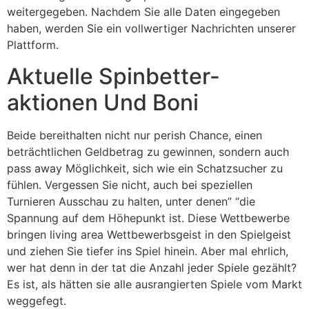
weitergegeben. Nachdem Sie alle Daten eingegeben
haben, werden Sie ein vollwertiger Nachrichten unserer
Plattform.
Aktuelle Spinbetter-
aktionen Und Boni
Beide bereithalten nicht nur perish Chance, einen
beträchtlichen Geldbetrag zu gewinnen, sondern auch
pass away Möglichkeit, sich wie ein Schatzsucher zu
fühlen. Vergessen Sie nicht, auch bei speziellen
Turnieren Ausschau zu halten, unter denen” “die
Spannung auf dem Höhepunkt ist. Diese Wettbewerbe
bringen living area Wettbewerbsgeist in den Spielgeist
und ziehen Sie tiefer ins Spiel hinein. Aber mal ehrlich,
wer hat denn in der tat die Anzahl jeder Spiele gezählt?
Es ist, als hätten sie alle ausrangierten Spiele vom Markt
weggefegt.