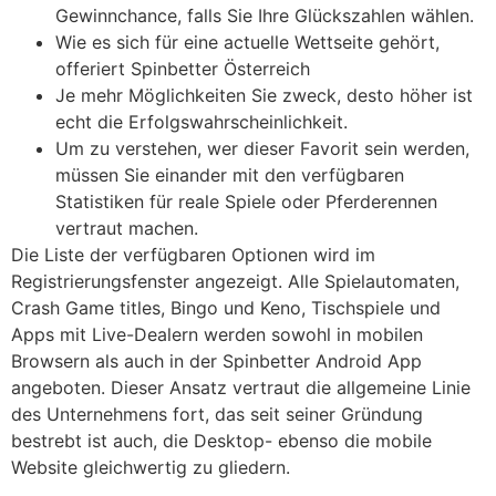
Gewinnchance, falls Sie Ihre Glückszahlen wählen.
Wie es sich für eine actuelle Wettseite gehört,
offeriert Spinbetter Österreich
Je mehr Möglichkeiten Sie zweck, desto höher ist
echt die Erfolgswahrscheinlichkeit.
Um zu verstehen, wer dieser Favorit sein werden,
müssen Sie einander mit den verfügbaren
Statistiken für reale Spiele oder Pferderennen
vertraut machen.
Die Liste der verfügbaren Optionen wird im
Registrierungsfenster angezeigt. Alle Spielautomaten,
Crash Game titles, Bingo und Keno, Tischspiele und
Apps mit Live-Dealern werden sowohl in mobilen
Browsern als auch in der Spinbetter Android App
angeboten. Dieser Ansatz vertraut die allgemeine Linie
des Unternehmens fort, das seit seiner Gründung
bestrebt ist auch, die Desktop- ebenso die mobile
Website gleichwertig zu gliedern.