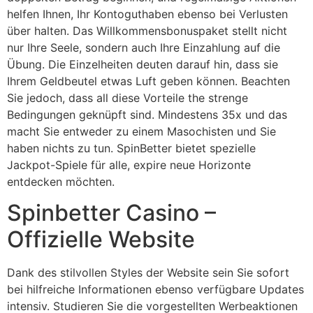
helfen Ihnen, Ihr Kontoguthaben ebenso bei Verlusten
über halten. Das Willkommensbonuspaket stellt nicht
nur Ihre Seele, sondern auch Ihre Einzahlung auf die
Übung. Die Einzelheiten deuten darauf hin, dass sie
Ihrem Geldbeutel etwas Luft geben können. Beachten
Sie jedoch, dass all diese Vorteile the strenge
Bedingungen geknüpft sind. Mindestens 35x und das
macht Sie entweder zu einem Masochisten und Sie
haben nichts zu tun. SpinBetter bietet spezielle
Jackpot-Spiele für alle, expire neue Horizonte
entdecken möchten.
Spinbetter Casino –
Offizielle Website
Dank des stilvollen Styles der Website sein Sie sofort
bei hilfreiche Informationen ebenso verfügbare Updates
intensiv. Studieren Sie die vorgestellten Werbeaktionen