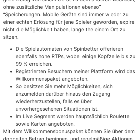
ohne zusätzliche Manipulationen ebenso”
“Speicherungen. Mobile Geräte sind immer wieder zu
einer echten Erlösung für jene Spieler geworden, expire
nicht die Möglichkeit haben, lange the einem Ort zu
sitzen.
Die Spielautomaten von Spinbetter offerieren
ebenfalls hohe RTPs, wobei einige Kopfzeile bis zu
99 % erreichen.
Registrierten Besuchern meiner Plattform wird das
Willkommenspaket angeboten.
So besitzen Sie mehr Möglichkeiten, sich
anzumelden darüber hinaus den Zugang
wiederherzustellen, falls es über
unvorhergesehenen Situationen ist.
Im Live Segment werden hauptsächlich Roulette
sowie Karten angeboten.
Mit dem Willkommensbonuspaket können Sie über dem
doppelten Betrag beginnen, und regelmäßige Aktionen