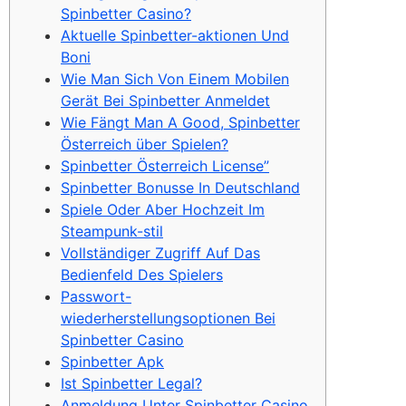
Spinbetter Casino?
Aktuelle Spinbetter-aktionen Und
Boni
Wie Man Sich Von Einem Mobilen
Gerät Bei Spinbetter Anmeldet
Wie Fängt Man A Good, Spinbetter
Österreich über Spielen?
Spinbetter Österreich License”
Spinbetter Bonusse In Deutschland
Spiele Oder Aber Hochzeit Im
Steampunk-stil
Vollständiger Zugriff Auf Das
Bedienfeld Des Spielers
Passwort-
wiederherstellungsoptionen Bei
Spinbetter Casino
Spinbetter Apk
Ist Spinbetter Legal?
Anmeldung Unter Spinbetter Casino