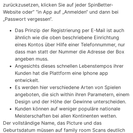
zurückzusetzen, klicken Sie auf jeder SpinBetter-
Website oder” “in App auf „Anmelden“ und dann bei
„Passwort vergessen“.
Das Prinzip der Registrierung per E-Mail ist auch
ähnlich wie die oben beschriebene Einrichtung
eines Kontos über Hilfe einer Telefonnummer, nur
dass man statt der Nummer die Adresse der Box
angeben muss.
Angesichts dieses schnellen Lebenstempos ihrer
Kunden hat die Plattform eine Iphone app
entwickelt.
Es werden hier verschiedene Arten von Spielen
angeboten, die sich within ihren Parametern, einem
Design und der Höhe der Gewinne unterscheiden.
Kunden können auf weniger populäre nationale
Meisterschaften bei allen Kontinenten wetten.
Der vollständige Name, das Picture und das
Geburtsdatum müssen auf family room Scans deutlich