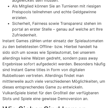
abgewickelt sein müssen.
Als Mitglied können Sie an Turnieren mit riesigen
Preispools teilnehmen und echte Geldgewinne
erzielen.
Sicherheit, Fairness sowie Transparenz stehen im
portal an erster Stelle – genau auf welche art Ihre
Zufriedenheit.
Instant Games zählen unter einsatz der Spielautomaten
zu den beliebtesten Offline- bzw. Hierbei handelt ha
sido sich um sowas wie Spielautomat, bei unserem
allerdings keine Walzen gedreht, sondern pass away
Ergebnisse sofort aufgedeckt werden. Besonders häufig
sind Instant Game titles in Form von digitalen
Rubbellosen vertreten. Allerdings findet man
mittlerweile auch viele verschiedenen Möglichkeiten, um
dieses entsprechendes Game zu entwickeln.
VulkanSpiele bietet für den Großteil der verfügbaren
Slots und Spiele eine gewisse Demoversion an.