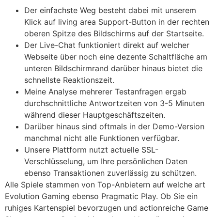
Der einfachste Weg besteht dabei mit unserem
Klick auf living area Support-Button in der rechten
oberen Spitze des Bildschirms auf der Startseite.
Der Live-Chat funktioniert direkt auf welcher
Webseite über noch eine dezente Schaltfläche am
unteren Bildschirmrand darüber hinaus bietet die
schnellste Reaktionszeit.
Meine Analyse mehrerer Testanfragen ergab
durchschnittliche Antwortzeiten von 3-5 Minuten
während dieser Hauptgeschäftszeiten.
Darüber hinaus sind oftmals in der Demo-Version
manchmal nicht alle Funktionen verfügbar.
Unsere Plattform nutzt actuelle SSL-
Verschlüsselung, um Ihre persönlichen Daten
ebenso Transaktionen zuverlässig zu schützen.
Alle Spiele stammen von Top-Anbietern auf welche art
Evolution Gaming ebenso Pragmatic Play. Ob Sie ein
ruhiges Kartenspiel bevorzugen und actionreiche Game