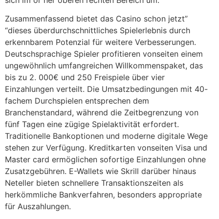
Zusammenfassend bietet das Casino schon jetzt”
“dieses überdurchschnittliches Spielerlebnis durch
erkennbarem Potenzial für weitere Verbesserungen.
Deutschsprachige Spieler profitieren vonseiten einem
ungewöhnlich umfangreichen Willkommenspaket, das
bis zu 2. 000€ und 250 Freispiele über vier
Einzahlungen verteilt. Die Umsatzbedingungen mit 40-
fachem Durchspielen entsprechen dem
Branchenstandard, während die Zeitbegrenzung von
fünf Tagen eine zügige Spielaktivität erfordert.
Traditionelle Bankoptionen und moderne digitale Wege
stehen zur Verfügung. Kreditkarten vonseiten Visa und
Master card ermöglichen sofortige Einzahlungen ohne
Zusatzgebühren. E-Wallets wie Skrill darüber hinaus
Neteller bieten schnellere Transaktionszeiten als
herkömmliche Bankverfahren, besonders appropriate
für Auszahlungen.