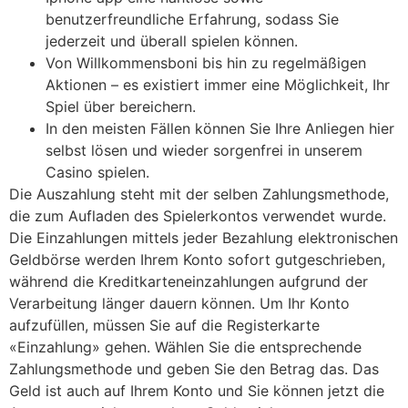
benutzerfreundliche Erfahrung, sodass Sie
jederzeit und überall spielen können.
Von Willkommensboni bis hin zu regelmäßigen
Aktionen – es existiert immer eine Möglichkeit, Ihr
Spiel über bereichern.
In den meisten Fällen können Sie Ihre Anliegen hier
selbst lösen und wieder sorgenfrei in unserem
Casino spielen.
Die Auszahlung steht mit der selben Zahlungsmethode,
die zum Aufladen des Spielerkontos verwendet wurde.
Die Einzahlungen mittels jeder Bezahlung elektronischen
Geldbörse werden Ihrem Konto sofort gutgeschrieben,
während die Kreditkarteneinzahlungen aufgrund der
Verarbeitung länger dauern können. Um Ihr Konto
aufzufüllen, müssen Sie auf die Registerkarte
«Einzahlung» gehen. Wählen Sie die entsprechende
Zahlungsmethode und geben Sie den Betrag das. Das
Geld ist auch auf Ihrem Konto und Sie können jetzt die