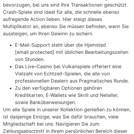
bevorzugen, bei uns sind Ihre Transaktionen geschützt.
Crash-Spiele sind ideal für alle, die schnelle ebenso
aufregende Action lieben. Hier steigt dieses
Multiplikator an, ebenso Sie müssen befinden, wann Sie
aussteigen, um Ihren Gewinn zu sichern.
E-Mail-Support steht über die Hjemsted
[email protected] mit üblichen Bearbeitungszeiten
von Stunden.
Das Live-Casino bei Vulkanspiele offeriert eine
Vielzahl von Echtzeit-Spielen, die alle von
professionellen Dealern aus Pragmatisches Runde.
Zu den verfügbaren Optionen gehören
Kreditkarten, E-Wallets wie Skrill und Neteller,
sowie Banküberweisungen.
Um alle Spiele in unserer Kollektion genießen zu können,
ist dasjenige Einzige, was Sie dafür brauchen, viele
Mitgliedschaft bei uns. Navigieren Sie zum
Zahlungsabschnitt in Ihrem persönlichen Bereich dieser