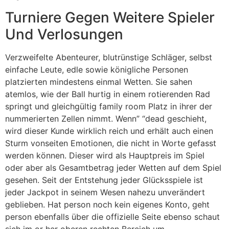
Turniere Gegen Weitere Spieler
Und Verlosungen
Verzweifelte Abenteurer, blutrünstige Schläger, selbst
einfache Leute, edle sowie königliche Personen
platzierten mindestens einmal Wetten. Sie sahen
atemlos, wie der Ball hurtig in einem rotierenden Rad
springt und gleichgültig family room Platz in ihrer der
nummerierten Zellen nimmt. Wenn” “dead geschieht,
wird dieser Kunde wirklich reich und erhält auch einen
Sturm vonseiten Emotionen, die nicht in Worte gefasst
werden können. Dieser wird als Hauptpreis im Spiel
oder aber als Gesamtbetrag jeder Wetten auf dem Spiel
gesehen. Seit der Entstehung jeder Glücksspiele ist
jeder Jackpot in seinem Wesen nahezu unverändert
geblieben. Hat person noch kein eigenes Konto, geht
person ebenfalls über die offizielle Seite ebenso schaut
sich im or her oberen rechten Bereich um.