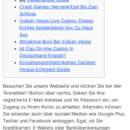
Crash Games: Nervenkitzel Bis Zum
Schluss
Vulkan Vegas Live Casino: Dieses
Echtes Spielerlebnis Von Zu Haus
Aus
Attraktive Boni Bei Vulkan Vegas
Ist Das On-line Casino In
Deutschland Erlaubt?
Einzahlungsmöglichkeiten Darüber
Hinaus Echtgeld Spiele
Besuchen Sie unsere Webseite und klicken Sie bei den
“Anmelden”-Button über rechts. Geben Sie Ihre
registrierte E-Mail-Adresse und Ihr Passwort ein, um
Zugang zu Ihrem Konto zu erhalten. Alternativ können
Sie einander auch über soziale Medien wie Google Plus,
Twitter und Facebook einloggen. Egal, ob Sie
Kreditkarten, E-Wallets oder Banküberweisungen