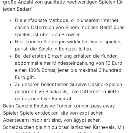
große Anzahl von qualitativ hochwertigen Spielen für
jeden Bedarf.
Die einfachste Methode, o in unserem Internet
casino Österreich von Einem mobilen Gerät über
spielen, ist über den Browser.
Hier können Sie gegen wirkliche Dealer spielen,
perish die Spiele in Echtzeit leiten.
Bei der ersten Einzahlung erhalten die Kunden
abdominal einer Mindesteinzahlung von 10 Euro
einen 100% Bonus, jener bis maximal 3 hundred
Euro gilt.
Zu unseren beliebtesten Survive Casino-Spielen
gehören Live Blackjack, Live Different roulette
games und Live Baccarat.
Beim Gamzix Exclusive Turnier können pass away
Spieler Spiele entdecken, die von exotischen
Abenteuern inspiriert sind, von ägyptischen
Schatzsuchen bis hin zu brasilianischen Karnevals. Mit