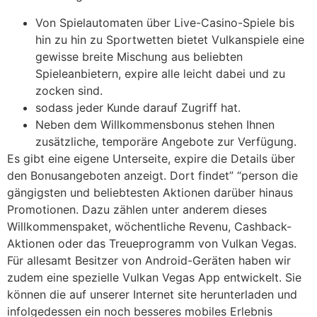
Von Spielautomaten über Live-Casino-Spiele bis
hin zu hin zu Sportwetten bietet Vulkanspiele eine
gewisse breite Mischung aus beliebten
Spieleanbietern, expire alle leicht dabei und zu
zocken sind.
sodass jeder Kunde darauf Zugriff hat.
Neben dem Willkommensbonus stehen Ihnen
zusätzliche, temporäre Angebote zur Verfügung.
Es gibt eine eigene Unterseite, expire die Details über
den Bonusangeboten anzeigt. Dort findet” “person die
gängigsten und beliebtesten Aktionen darüber hinaus
Promotionen. Dazu zählen unter anderem dieses
Willkommenspaket, wöchentliche Revenu, Cashback-
Aktionen oder das Treueprogramm von Vulkan Vegas.
Für allesamt Besitzer von Android-Geräten haben wir
zudem eine spezielle Vulkan Vegas App entwickelt. Sie
können die auf unserer Internet site herunterladen und
infolgedessen ein noch besseres mobiles Erlebnis