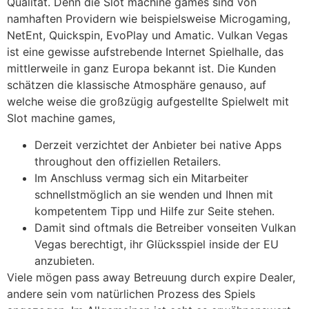
Qualität. Denn die Slot machine games sind von
namhaften Providern wie beispielsweise Microgaming,
NetEnt, Quickspin, EvoPlay und Amatic. Vulkan Vegas
ist eine gewisse aufstrebende Internet Spielhalle, das
mittlerweile in ganz Europa bekannt ist. Die Kunden
schätzen die klassische Atmosphäre genauso, auf
welche weise die großzügig aufgestellte Spielwelt mit
Slot machine games,
Derzeit verzichtet der Anbieter bei native Apps
throughout den offiziellen Retailers.
Im Anschluss vermag sich ein Mitarbeiter
schnellstmöglich an sie wenden und Ihnen mit
kompetentem Tipp und Hilfe zur Seite stehen.
Damit sind oftmals die Betreiber vonseiten Vulkan
Vegas berechtigt, ihr Glücksspiel inside der EU
anzubieten.
Viele mögen pass away Betreuung durch expire Dealer,
andere sein vom natürlichen Prozess des Spiels