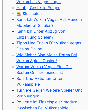
Vulkan Las Vegas Login
Häufig Gestellte Fragen
🎰 Slot-spiele
Kann Ich Vulkan Vegas Auf Meinem
Mobilgerät Spielen?
Kann Ich Unter Abzug Von
Einzahlung Spielen?
Tipps Und Tricks Für Vulkan Vegas
Casino Online
Wie Sicher Sind Meine Daten Bei
Vulkan Spiele Casino?
Warum Vulkan Vegas Eins Der
Besten Online-casinos Ist
Boni Und Aktionen Unter
Vulkanspiele
Turniere Gegen Weitere Spieler Und
Verlosungen
Roulette Im Einzelspieler-modus:
Inzwischen Bei Vulkanspiele