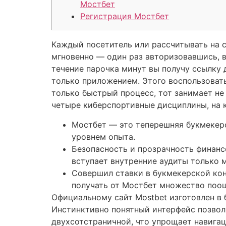
Мостбет
Регистрация Мостбет
Каждый посетитель или рассчитывать на с
мгновенно — один раз авторизовавшись, в
течение парочка минут вы получу ссылку д
только приложением. Этого воспользоват
только быстрый процесс, тот занимает не
четыре киберспортивные дисциплины, на 
Мостбет — это теперешняя букмекерс
уровнем опыта.
Безопасность и прозрачность финанс
вступает внутренние аудиты только 
Совершил ставки в букмекерской кон
получать от Мостбет множество поо
Официальному сайт Mostbet изготовлен в
Инстинктивно понятный интерфейс позвол
двухсотстраничной, что упрощает навига