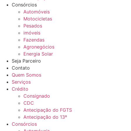
Consórcios
Automóveis
Motocicletas
Pesados
imóveis
Fazendas
Agronegócios
Energia Solar
Seja Parceiro
Contato
Quem Somos
Serviços
Crédito
Consignado
CDC
Antecipação do FGTS
Antecipação do 13º
Consórcios