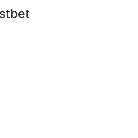
stbet