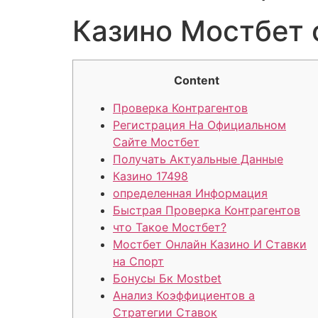
Казино Мостбет 
Content
Проверка Контрагентов
Регистрация На Официальном
Сайте Мостбет
Получать Актуальные Данные
Казино 17498
определенная Информация
Быстрая Проверка Контрагентов
что Такое Мостбет?
Мостбет Онлайн Казино И Ставки
на Спорт
Бонусы Бк Mostbet
Анализ Коэффициентов а
Стратегии Ставок