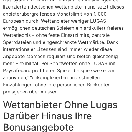
lizenzierten deutschen Wettanbietern und setzt dieses
anbieterübergreifendes Monatslimit von 1. 000
European durch. Wettanbieter weniger LUGAS
ermöglichen deutschen Spielern ein artikuliert freieres
Wetterlebnis – ohne feste Einsatzlimits, zentrale
Sperrdateien und eingeschränkte Wettmärkte. Dank
internationaler Lizenzen sind immer wieder diese
Angebote stomach reguliert und bieten gleichzeitig
mehr Flexibilität. Bei Sportwetten ohne LUGAS mit
Paysafecard profitieren Spieler beispielsweise von
anonymen,” “unkomplizierten und schnellen
Einzahlungen, ohne ihre persönlichen Bankdaten
preisgeben über müssen.
Wettanbieter Ohne Lugas
Darüber Hinaus Ihre
Bonusangebote