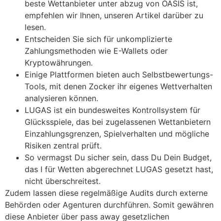
beste Wettanbieter unter abzug von OASIS ist,
empfehlen wir Ihnen, unseren Artikel darüber zu
lesen.
Entscheiden Sie sich für unkomplizierte
Zahlungsmethoden wie E-Wallets oder
Kryptowährungen.
Einige Plattformen bieten auch Selbstbewertungs-
Tools, mit denen Zocker ihr eigenes Wettverhalten
analysieren können.
LUGAS ist ein bundesweites Kontrollsystem für
Glücksspiele, das bei zugelassenen Wettanbietern
Einzahlungsgrenzen, Spielverhalten und mögliche
Risiken zentral prüft.
So vermagst Du sicher sein, dass Du Dein Budget,
das I für Wetten abgerechnet LUGAS gesetzt hast,
nicht überschreitest.
Zudem lassen diese regelmäßige Audits durch externe
Behörden oder Agenturen durchführen. Somit gewähren
diese Anbieter über pass away gesetzlichen