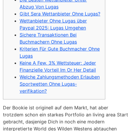
Abzug Von Lugas
Gibt Sera Wettanbieter Ohne Lugas?
Wettanbieter Ohne Lugas über
Paypal 2025: Lugas Umgehen
Sichere Transaktionen Bei
Buchmachern Ohne Lugas
Kriterien Für Gute Buchmacher Ohne
Lugas
Keine A Few, 3% Wettsteuer: Jeder
Finanzielle Vorteil Im Or Her Detail
Welche Zahlungsmethoden Erlauben
Sportwetten Ohne Lugas-
verifikation?
Der Bookie ist originell auf dem Markt, hat aber
trotzdem schon ein starkes Portfolio an living area Start
gebracht, dasjenige Dich in noch eine modern
interpretierte World des Wilden Westens abtauchen