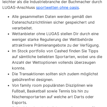
leichter als die Industriebranche der Buchmacher durch
LUGAS-Anschluss
sportwetten ohne oasis
.
Alle gesammelten Daten werden gemäß den
Datenschutzrichtlinien sicher gespeichert und
verarbeitet.
Wettanbieter ohne LUGAS stellen Dir durch eine
weniger starke Regulierung der Wettbehörde
attraktivere Prämienangebote zu der Verfügung.
Im Stock portfolio von Cashed finden Sie Tipps
auf sämtliche beliebten Sportarten, wobei uns die
Anzahl der Wettoptionen vollends überzeugen
konnte.
Die Transaktionen sollten sich zudem möglichst
gebührenfrei designen.
Von family room populärsten Disziplinen wie
Fußball, Basketball sowie Tennis bis hin zu
Nischensportarten auf welche art Darts oder
Esports.