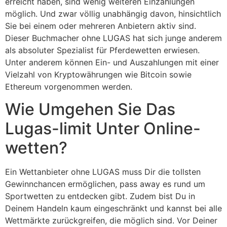
erreicht haben, sind wenig weiteren Einzahlungen
möglich. Und zwar völlig unabhängig davon, hinsichtlich
Sie bei einem oder mehreren Anbietern aktiv sind.
Dieser Buchmacher ohne LUGAS hat sich junge anderem
als absoluter Spezialist für Pferdewetten erwiesen.
Unter anderem können Ein- und Auszahlungen mit einer
Vielzahl von Kryptowährungen wie Bitcoin sowie
Ethereum vorgenommen werden.
Wie Umgehen Sie Das
Lugas-limit Unter Online-
wetten?
Ein Wettanbieter ohne LUGAS muss Dir die tollsten
Gewinnchancen ermöglichen, pass away es rund um
Sportwetten zu entdecken gibt. Zudem bist Du in
Deinem Handeln kaum eingeschränkt und kannst bei alle
Wettmärkte zurückgreifen, die möglich sind. Vor Deiner