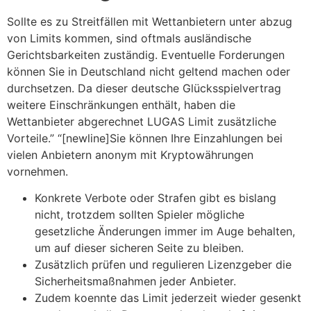
Sollte es zu Streitfällen mit Wettanbietern unter abzug
von Limits kommen, sind oftmals ausländische
Gerichtsbarkeiten zuständig. Eventuelle Forderungen
können Sie in Deutschland nicht geltend machen oder
durchsetzen. Da dieser deutsche Glücksspielvertrag
weitere Einschränkungen enthält, haben die
Wettanbieter abgerechnet LUGAS Limit zusätzliche
Vorteile.” “[newline]Sie können Ihre Einzahlungen bei
vielen Anbietern anonym mit Kryptowährungen
vornehmen.
Konkrete Verbote oder Strafen gibt es bislang
nicht, trotzdem sollten Spieler mögliche
gesetzliche Änderungen immer im Auge behalten,
um auf dieser sicheren Seite zu bleiben.
Zusätzlich prüfen und regulieren Lizenzgeber die
Sicherheitsmaßnahmen jeder Anbieter.
Zudem koennte das Limit jederzeit wieder gesenkt