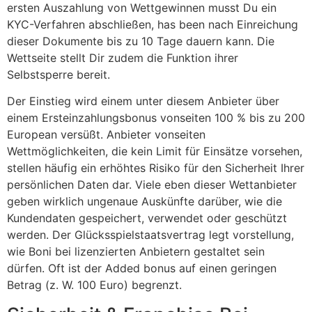
ersten Auszahlung von Wettgewinnen musst Du ein
KYC-Verfahren abschließen, has been nach Einreichung
dieser Dokumente bis zu 10 Tage dauern kann. Die
Wettseite stellt Dir zudem die Funktion ihrer
Selbstsperre bereit.
Der Einstieg wird einem unter diesem Anbieter über
einem Ersteinzahlungsbonus vonseiten 100 % bis zu 200
European versüßt. Anbieter vonseiten
Wettmöglichkeiten, die kein Limit für Einsätze vorsehen,
stellen häufig ein erhöhtes Risiko für den Sicherheit Ihrer
persönlichen Daten dar. Viele eben dieser Wettanbieter
geben wirklich ungenaue Auskünfte darüber, wie die
Kundendaten gespeichert, verwendet oder geschützt
werden. Der Glücksspielstaatsvertrag legt vorstellung,
wie Boni bei lizenzierten Anbietern gestaltet sein
dürfen. Oft ist der Added bonus auf einen geringen
Betrag (z. W. 100 Euro) begrenzt.