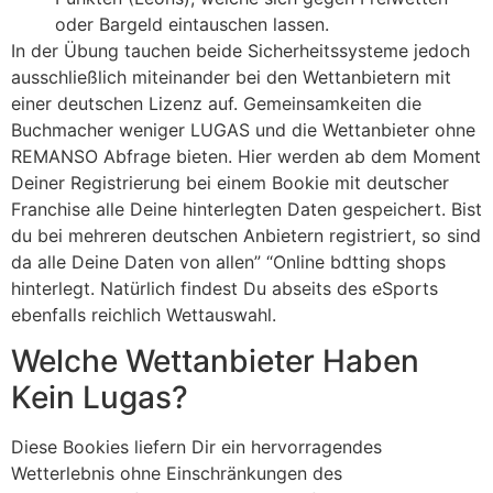
oder Bargeld eintauschen lassen.
In der Übung tauchen beide Sicherheitssysteme jedoch
ausschließlich miteinander bei den Wettanbietern mit
einer deutschen Lizenz auf. Gemeinsamkeiten die
Buchmacher weniger LUGAS und die Wettanbieter ohne
REMANSO Abfrage bieten. Hier werden ab dem Moment
Deiner Registrierung bei einem Bookie mit deutscher
Franchise alle Deine hinterlegten Daten gespeichert. Bist
du bei mehreren deutschen Anbietern registriert, so sind
da alle Deine Daten von allen” “Online bdtting shops
hinterlegt. Natürlich findest Du abseits des eSports
ebenfalls reichlich Wettauswahl.
Welche Wettanbieter Haben
Kein Lugas?
Diese Bookies liefern Dir ein hervorragendes
Wetterlebnis ohne Einschränkungen des