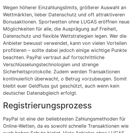
Wegen höherer Einzahlungslimits, größerer Auswahl an
Wettmärkten, lieber Datenschutz und oft attraktiveren
Bonusaktionen. Sportwetten ohne LUGAS eröffnen neue
Möglichkeiten für alle, die Ausprägung auf Freiheit,
Datenschutz und flexible Wettstrategien legen. Wer die
Anbieter bewusst verwendet, kann von vielen Vorteilen
profitieren – sollte dabei jedoch einige wichtige Punkte
beachten. PayPal vertraut auf fortschrittliche
Verschlüsselungstechnologien und strenge
Sicherheitsprotokolle. Zudem werden Transaktionen
kontinuierlich überwacht, o Betrug vorzubeugen. Somit
bleibt euer Geldfluss gut geschützt, auch wenn kein
deutscher Datenabgleich erfolgt.
Registrierungsprozess
PayPal ist eine der beliebtesten Zahlungsmethoden für
Online-Wetten, da es sowohl schnelle Transaktionen wie