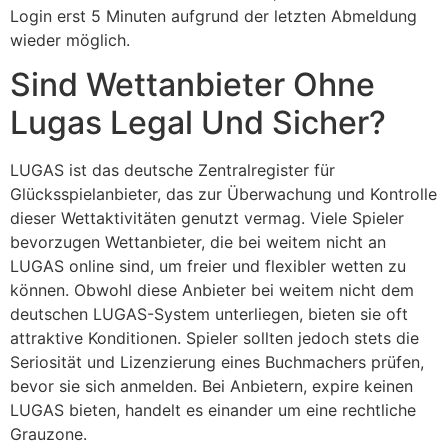
Login erst 5 Minuten aufgrund der letzten Abmeldung
wieder möglich.
Sind Wettanbieter Ohne
Lugas Legal Und Sicher?
LUGAS ist das deutsche Zentralregister für
Glücksspielanbieter, das zur Überwachung und Kontrolle
dieser Wettaktivitäten genutzt vermag. Viele Spieler
bevorzugen Wettanbieter, die bei weitem nicht an
LUGAS online sind, um freier und flexibler wetten zu
können. Obwohl diese Anbieter bei weitem nicht dem
deutschen LUGAS-System unterliegen, bieten sie oft
attraktive Konditionen. Spieler sollten jedoch stets die
Seriosität und Lizenzierung eines Buchmachers prüfen,
bevor sie sich anmelden. Bei Anbietern, expire keinen
LUGAS bieten, handelt es einander um eine rechtliche
Grauzone.