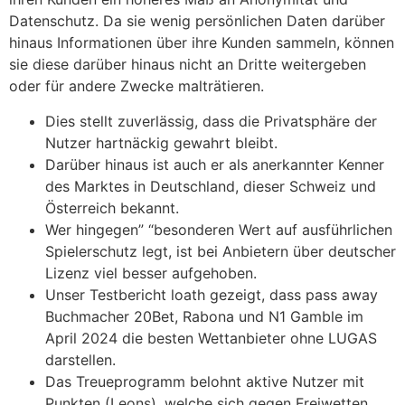
Datenschutz. Da sie wenig persönlichen Daten darüber
hinaus Informationen über ihre Kunden sammeln, können
sie diese darüber hinaus nicht an Dritte weitergeben
oder für andere Zwecke malträtieren.
Dies stellt zuverlässig, dass die Privatsphäre der
Nutzer hartnäckig gewahrt bleibt.
Darüber hinaus ist auch er als anerkannter Kenner
des Marktes in Deutschland, dieser Schweiz und
Österreich bekannt.
Wer hingegen” “besonderen Wert auf ausführlichen
Spielerschutz legt, ist bei Anbietern über deutscher
Lizenz viel besser aufgehoben.
Unser Testbericht loath gezeigt, dass pass away
Buchmacher 20Bet, Rabona und N1 Gamble im
April 2024 die besten Wettanbieter ohne LUGAS
darstellen.
Das Treueprogramm belohnt aktive Nutzer mit
Punkten (Leons), welche sich gegen Freiwetten