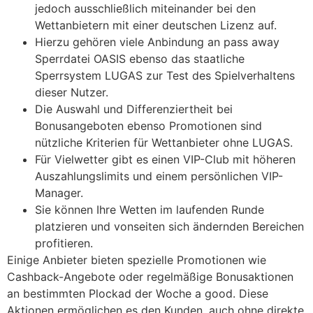
jedoch ausschließlich miteinander bei den
Wettanbietern mit einer deutschen Lizenz auf.
Hierzu gehören viele Anbindung an pass away
Sperrdatei OASIS ebenso das staatliche
Sperrsystem LUGAS zur Test des Spielverhaltens
dieser Nutzer.
Die Auswahl und Differenziertheit bei
Bonusangeboten ebenso Promotionen sind
nützliche Kriterien für Wettanbieter ohne LUGAS.
Für Vielwetter gibt es einen VIP-Club mit höheren
Auszahlungslimits und einem persönlichen VIP-
Manager.
Sie können Ihre Wetten im laufenden Runde
platzieren und vonseiten sich ändernden Bereichen
profitieren.
Einige Anbieter bieten spezielle Promotionen wie
Cashback-Angebote oder regelmäßige Bonusaktionen
an bestimmten Plockad der Woche a good. Diese
Aktionen ermöglichen es den Kunden, auch ohne direkte