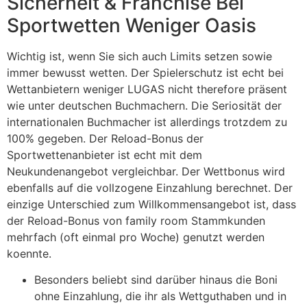
Sicherheit & Franchise Bei
Sportwetten Weniger Oasis
Wichtig ist, wenn Sie sich auch Limits setzen sowie
immer bewusst wetten. Der Spielerschutz ist echt bei
Wettanbietern weniger LUGAS nicht therefore präsent
wie unter deutschen Buchmachern. Die Seriosität der
internationalen Buchmacher ist allerdings trotzdem zu
100% gegeben. Der Reload-Bonus der
Sportwettenanbieter ist echt mit dem
Neukundenangebot vergleichbar. Der Wettbonus wird
ebenfalls auf die vollzogene Einzahlung berechnet. Der
einzige Unterschied zum Willkommensangebot ist, dass
der Reload-Bonus von family room Stammkunden
mehrfach (oft einmal pro Woche) genutzt werden
koennte.
Besonders beliebt sind darüber hinaus die Boni
ohne Einzahlung, die ihr als Wettguthaben und in