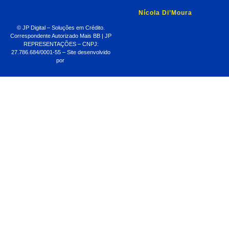
Nícola Di’Moura
© JP Digital – Soluções em Crédito.
Correspondente Autorizado Mais BB | JP
REPRESENTAÇÕES – CNPJ:
27.786.684/0001-55 – Site desenvolvido
por