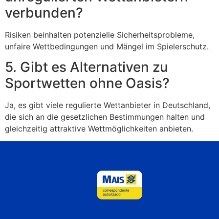
verbunden?
Risiken beinhalten potenzielle Sicherheitsprobleme,
unfaire Wettbedingungen und Mängel im Spielerschutz.
5. Gibt es Alternativen zu
Sportwetten ohne Oasis?
Ja, es gibt viele regulierte Wettanbieter in Deutschland,
die sich an die gesetzlichen Bestimmungen halten und
gleichzeitig attraktive Wettmöglichkeiten anbieten.