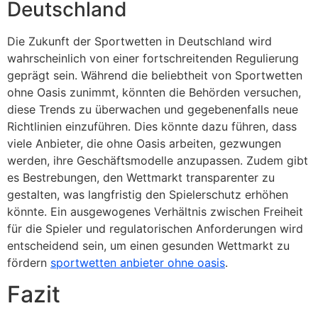
Deutschland
Die Zukunft der Sportwetten in Deutschland wird
wahrscheinlich von einer fortschreitenden Regulierung
geprägt sein. Während die beliebtheit von Sportwetten
ohne Oasis zunimmt, könnten die Behörden versuchen,
diese Trends zu überwachen und gegebenenfalls neue
Richtlinien einzuführen. Dies könnte dazu führen, dass
viele Anbieter, die ohne Oasis arbeiten, gezwungen
werden, ihre Geschäftsmodelle anzupassen. Zudem gibt
es Bestrebungen, den Wettmarkt transparenter zu
gestalten, was langfristig den Spielerschutz erhöhen
könnte. Ein ausgewogenes Verhältnis zwischen Freiheit
für die Spieler und regulatorischen Anforderungen wird
entscheidend sein, um einen gesunden Wettmarkt zu
fördern
sportwetten anbieter ohne oasis
.
Fazit