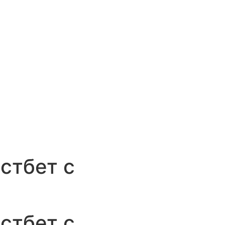
стбет с
стбет с