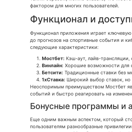
фактором для многих пользователей.
Функционал и доступ
Функционал приложения играет ключевую 
до прогнозов на спортивные события и ки
следующие характеристики:
Мостбет:
Кэш-аут, лайв-трансляции, 
Винлайн:
Хорошие возможности для ст
Бетсити:
Традиционные ставки без м
1хСтавка:
Широкий выбор ставок, но 
Неоспоримым преимуществом Мостбет являе
событий и быстро реагировать на изменен
Бонусные программы и 
Еще одним важным аспектом, который сто
пользователям разнообразные привилегии,