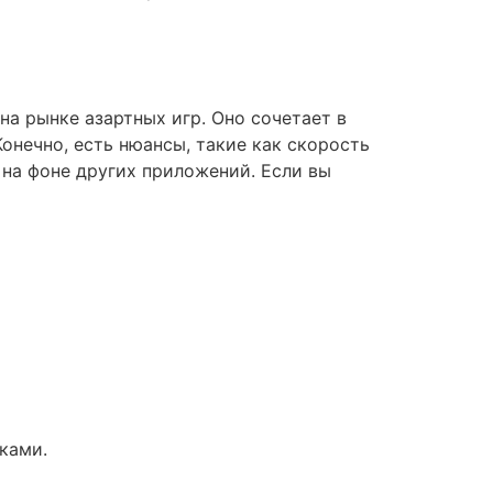
а рынке азартных игр. Оно сочетает в
онечно, есть нюансы, такие как скорость
 на фоне других приложений. Если вы
ками.