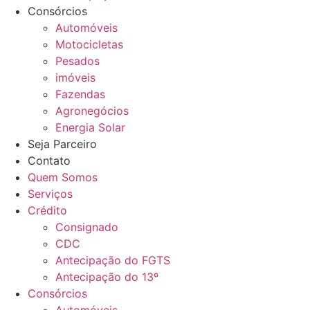
Consórcios
Automóveis
Motocicletas
Pesados
imóveis
Fazendas
Agronegócios
Energia Solar
Seja Parceiro
Contato
Quem Somos
Serviços
Crédito
Consignado
CDC
Antecipação do FGTS
Antecipação do 13º
Consórcios