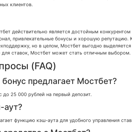
ных клиентов.
тбет действительно является достойным конкурентом н
нал, привлекательные бонусы и хорошую репутацию. К
хподдержку, но в целом, Мостбет выгодно выделяется
 для ставок, Мостбет может стать отличным выбором.
просы (FAQ)
й бонус предлагает Мостбет?
 до 25 000 рублей на первый депозит.
ш-аут?
агает функцию кэш-аута для удобного управления став