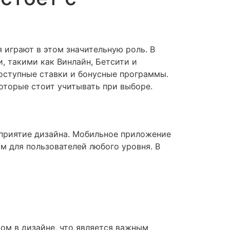
 играют в этом значительную роль. В
, такими как Винлайн, Бетсити и
доступные ставки и бонусные программы.
которые стоит учитывать при выборе.
приятие дизайна. Мобильное приложение
м для пользователей любого уровня. В
ом в дизайне, что является важным