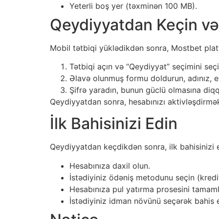
Yeterli boş yer (təxminən 100 MB).
Qeydiyyatdan Keçin və
Mobil tətbiqi yüklədikdən sonra, Mostbet pla
Tətbiqi açın və “Qeydiyyat” seçimini seçi
Əlavə olunmuş formu doldurun, adınız, e
Şifrə yaradın, bunun güclü olmasına diqqə
Qeydiyyatdan sonra, hesabınızı aktivləşdirmə
İlk Bahisinizi Edin
Qeydiyyatdan keçdikdən sonra, ilk bahisinizi
Hesabınıza daxil olun.
İstədiyiniz ödəniş metodunu seçin (kredit 
Hesabınıza pul yatırma prosesini tamaml
İstədiyiniz idman növünü seçərək bahis 