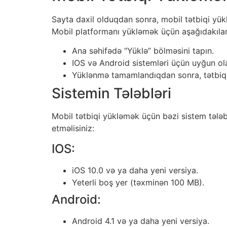
Sayta daxil olduqdan sonra, mobil tətbiqi yük
Mobil platformanı yükləmək üçün aşağıdakılar
Ana səhifədə “Yüklə” bölməsini tapın.
IOS və Android sistemləri üçün uyğun ola
Yüklənmə tamamlandıqdan sonra, tətbiqi
Sistemin Tələbləri
Mobil tətbiqi yükləmək üçün bəzi sistem tələbl
etməlisiniz:
IOS:
iOS 10.0 və ya daha yeni versiya.
Yeterli boş yer (təxminən 100 MB).
Android:
Android 4.1 və ya daha yeni versiya.