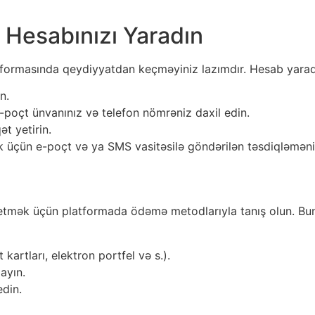
 Hesabınızı Yaradın
tformasında qeydiyyatdan keçməyiniz lazımdır. Hesab yaradı
n.
-poçt ünvanınız və telefon nömrəniz daxil edin.
t yetirin.
k üçün e-poçt və ya SMS vasitəsilə göndərilən təsdiqləməni
 etmək üçün platformada ödəmə metodlarıyla tanış olun. Bunu
kartları, elektron portfel və s.).
ayın.
edin.