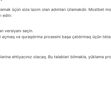
ləmək üçün sizə lazım olan adımları izləməkdir. Mostbet mobi
ı edin:
n versiyanı seçin.
 açmaq və quraşdırma prosesini başa çatdırmaq üçün tıkla
ərinə ehtiyacınız olacaq. Bu tələbləri bilməklə, yükləmə pros