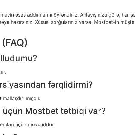
yin əsas addımlarını öyrəndiniz. Anlayışınıza görə, hər şey
tməyə hazırsınız. Xüsusi sorğularınız varsa, Mostbet-in müşt
r (FAQ)
ulludumu?
ur.
rsiyasından fərqlidirmi?
imallaşdırılmışdır.
i üçün Mostbet tətbiqi var?
temləri üçün mövcuddur.