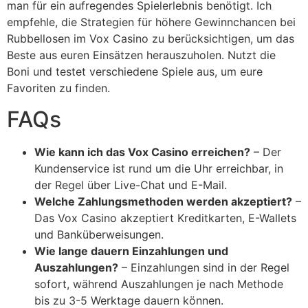
man für ein aufregendes Spielerlebnis benötigt. Ich
empfehle, die Strategien für höhere Gewinnchancen bei
Rubbellosen im Vox Casino zu berücksichtigen, um das
Beste aus euren Einsätzen herauszuholen. Nutzt die
Boni und testet verschiedene Spiele aus, um eure
Favoriten zu finden.
FAQs
Wie kann ich das Vox Casino erreichen?
– Der
Kundenservice ist rund um die Uhr erreichbar, in
der Regel über Live-Chat und E-Mail.
Welche Zahlungsmethoden werden akzeptiert?
–
Das Vox Casino akzeptiert Kreditkarten, E-Wallets
und Banküberweisungen.
Wie lange dauern Einzahlungen und
Auszahlungen?
– Einzahlungen sind in der Regel
sofort, während Auszahlungen je nach Methode
bis zu 3-5 Werktage dauern können.