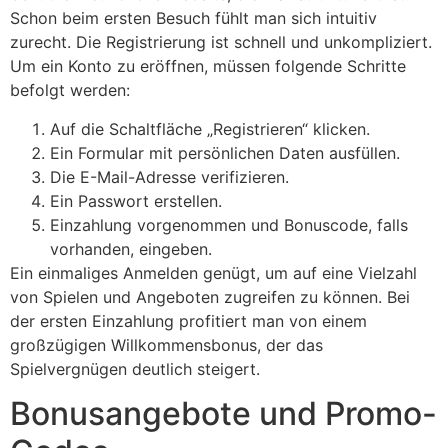
Schon beim ersten Besuch fühlt man sich intuitiv
zurecht. Die Registrierung ist schnell und unkompliziert.
Um ein Konto zu eröffnen, müssen folgende Schritte
befolgt werden:
Auf die Schaltfläche „Registrieren“ klicken.
Ein Formular mit persönlichen Daten ausfüllen.
Die E-Mail-Adresse verifizieren.
Ein Passwort erstellen.
Einzahlung vorgenommen und Bonuscode, falls
vorhanden, eingeben.
Ein einmaliges Anmelden genügt, um auf eine Vielzahl
von Spielen und Angeboten zugreifen zu können. Bei
der ersten Einzahlung profitiert man von einem
großzügigen Willkommensbonus, der das
Spielvergnügen deutlich steigert.
Bonusangebote und Promo-