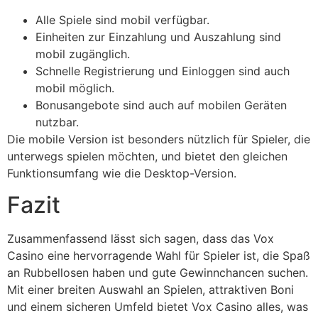
Alle Spiele sind mobil verfügbar.
Einheiten zur Einzahlung und Auszahlung sind
mobil zugänglich.
Schnelle Registrierung und Einloggen sind auch
mobil möglich.
Bonusangebote sind auch auf mobilen Geräten
nutzbar.
Die mobile Version ist besonders nützlich für Spieler, die
unterwegs spielen möchten, und bietet den gleichen
Funktionsumfang wie die Desktop-Version.
Fazit
Zusammenfassend lässt sich sagen, dass das Vox
Casino eine hervorragende Wahl für Spieler ist, die Spaß
an Rubbellosen haben und gute Gewinnchancen suchen.
Mit einer breiten Auswahl an Spielen, attraktiven Boni
und einem sicheren Umfeld bietet Vox Casino alles, was