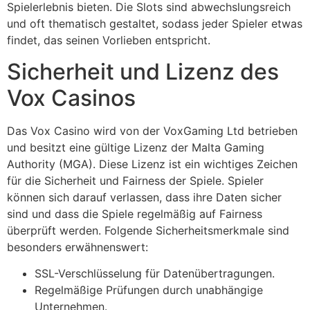
Spielerlebnis bieten. Die Slots sind abwechslungsreich
und oft thematisch gestaltet, sodass jeder Spieler etwas
findet, das seinen Vorlieben entspricht.
Sicherheit und Lizenz des
Vox Casinos
Das Vox Casino wird von der VoxGaming Ltd betrieben
und besitzt eine gültige Lizenz der Malta Gaming
Authority (MGA). Diese Lizenz ist ein wichtiges Zeichen
für die Sicherheit und Fairness der Spiele. Spieler
können sich darauf verlassen, dass ihre Daten sicher
sind und dass die Spiele regelmäßig auf Fairness
überprüft werden. Folgende Sicherheitsmerkmale sind
besonders erwähnenswert:
SSL-Verschlüsselung für Datenübertragungen.
Regelmäßige Prüfungen durch unabhängige
Unternehmen.