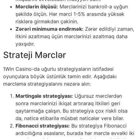
Mərclərin ölçüsü:
Mərclərinizi bankroll-a uyğun
şəkildə ölçün. Hər mərci 1-5% arasında yüksək
risklərə girməkdən çəkinin.
Zərəri minimuma endirmək:
Zərər edildiyi zaman,
itkini azaltmaq üçün mərclərinizi azaltmaq daha
yaxşıdır.
Strateji Mərclər
1Win Casino-da uğurlu strategiyaların istifadəsi
oyunçulara böyük üstünlük təmin edir. Aşağıdakı
mərcləmə strategiyalarını nəzərə alın:
Martingale strategiyası:
Uğursuz mərclərdən
sonra mərclərinizi ikiqat artıraraq itkiləri geri
qaytarmağa çalışın. Bu strategiya çox riskli olsa
da, nəticə etibarilə müsbət nəticələr verə bilər.
Fibonacci strategiyası:
Bu strategiya Fibonacci
ardıcıllığına əsaslanır, burada hər mərclə əvvəlki iki