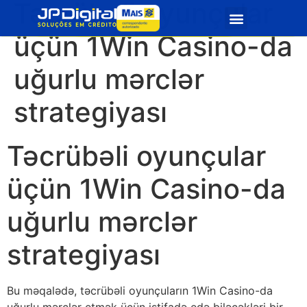
Təcrübəli oyunçular
Quem Somos
Seja Parceiro
üçün 1Win Casino-da
uğurlu mərclər
strategiyası
Təcrübəli oyunçular
üçün 1Win Casino-da
uğurlu mərclər
strategiyası
Bu məqalədə, təcrübəli oyunçuların 1Win Casino-da