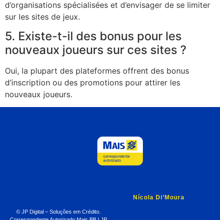
d’organisations spécialisées et d’envisager de se limiter
sur les sites de jeux.
5. Existe-t-il des bonus pour les
nouveaux joueurs sur ces sites ?
Oui, la plupart des plateformes offrent des bonus
d’inscription ou des promotions pour attirer les
nouveaux joueurs.
Nícola Di’Moura
© JP Digital – Soluções em Crédito.
Correspondente Autorizado Mais BB | JP