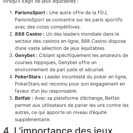
lorsqu’il s’agit de jeux équitables :
ParionsSport :
Une autre offre de la FDJ,
ParionsSport se concentre sur les paris sportifs
avec des cotes compétitives.
888 Casino :
Un des leaders mondiale dans le
secteur des casinos en ligne, 888 Casino dispose
d’une vaste sélection de jeux équitables.
Genybet :
Ciblant spécifiquement les amateurs de
courses hippiques, Genybet offre un
environnement de pari juste et sécurisé.
PokerStars :
Leader incontesté du poker en ligne,
PokerStars est reconnu pour son engagement en
faveur d’un jeu responsable.
Betfair :
Avec sa plateforme d’échange, Betfair
permet aux utilisateurs de parier les uns contre les
autres, ce qui apporte un niveau d’équité
supplémentaire.
4. L’importance des jeux