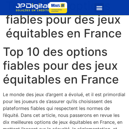
Top 10 des options
Quem Somos
Seja Parceiro
fiables pour des jeux
équitables en France
Top 10 des options
fiables pour des jeux
équitables en France
Le monde des jeux d’argent a évolué, et il est primordial
pour les joueurs de s’assurer qu’ils choisissent des
plateformes fiables qui respectent les normes de
l’équité. Dans cet article, nous passerons en revue les
dix meilleures options de jeux équitables en France, en