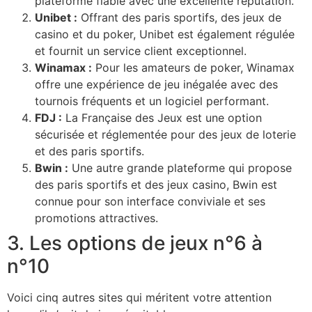
plateforme fiable avec une excellente réputation.
Unibet :
Offrant des paris sportifs, des jeux de
casino et du poker, Unibet est également régulée
et fournit un service client exceptionnel.
Winamax :
Pour les amateurs de poker, Winamax
offre une expérience de jeu inégalée avec des
tournois fréquents et un logiciel performant.
FDJ :
La Française des Jeux est une option
sécurisée et réglementée pour des jeux de loterie
et des paris sportifs.
Bwin :
Une autre grande plateforme qui propose
des paris sportifs et des jeux casino, Bwin est
connue pour son interface conviviale et ses
promotions attractives.
3. Les options de jeux n°6 à
n°10
Voici cinq autres sites qui méritent votre attention