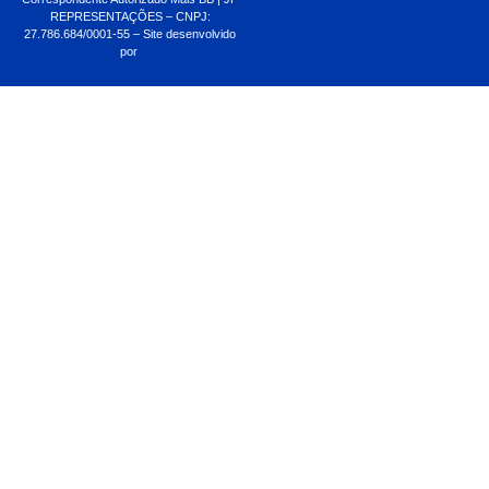
REPRESENTAÇÕES – CNPJ:
27.786.684/0001-55 – Site desenvolvido
por