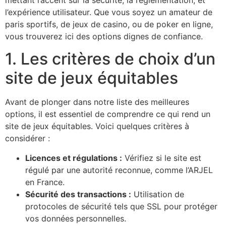
mettant l’accent sur la sécurité, la réglementation, et
l’expérience utilisateur. Que vous soyez un amateur de
paris sportifs, de jeux de casino, ou de poker en ligne,
vous trouverez ici des options dignes de confiance.
1. Les critères de choix d’un
site de jeux équitables
Avant de plonger dans notre liste des meilleures
options, il est essentiel de comprendre ce qui rend un
site de jeux équitables. Voici quelques critères à
considérer :
Licences et régulations :
Vérifiez si le site est
régulé par une autorité reconnue, comme l’ARJEL
en France.
Sécurité des transactions :
Utilisation de
protocoles de sécurité tels que SSL pour protéger
vos données personnelles.