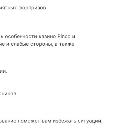
риятных сюрпризов.
ь особенности казино Pinco и
е и слабые стороны, а также
ии.
рников.
ование поможет вам избежать ситуации,