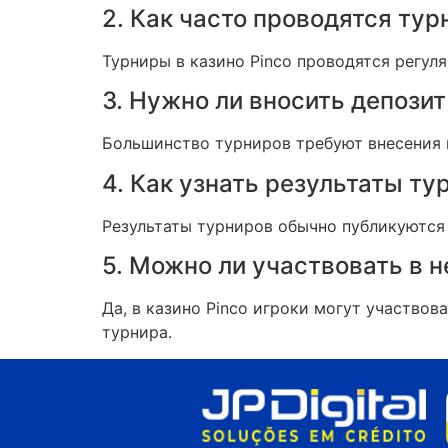
2. Как часто проводятся ту
Турниры в казино Pinco проводятся регуля
3. Нужно ли вносить депозит
Большинство турниров требуют внесения 
4. Как узнать результаты ту
Результаты турниров обычно публикуются 
5. Можно ли участвовать в 
Да, в казино Pinco игроки могут участвов
турнира.