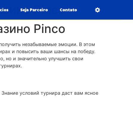
азино Pinco
cios
Seja Parceiro
Contato
азино Pinco
получить незабываемые эмоции. В этом
рах и повысить ваши шансы на победу.
, но и значительно улучшить свои
турнирах.
 Знание условий турнира даст вам ясное