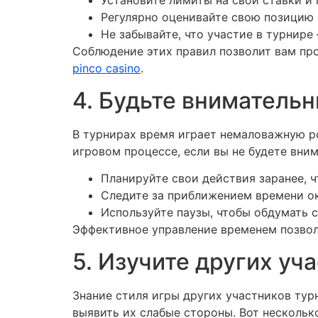
Установите лимиты на свои ставки и
Регулярно оценивайте свою позицию 
Не забывайте, что участие в турнире
Соблюдение этих правил позволит вам пр
pinco casino
.
4. Будьте вниматель
В турнирах время играет немаловажную р
игровом процессе, если вы не будете вним
Планируйте свои действия заранее, 
Следите за приближением времени ок
Используйте паузы, чтобы обдумать 
Эффективное управление временем позволи
5. Изучите других уч
Знание стиля игры других участников ту
выявить их слабые стороны. Вот нескольк