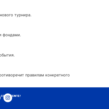
нового турнира.
и фондами.
обытия.
 противоречит правилам конкретного
 COM A GENTE!