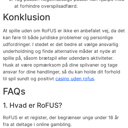
at forhindre overspilsadfærd.
Konklusion
At spille uden om RoFUS er ikke en anbefalet vej, da det
kan føre til både juridiske problemer og personlige
udfordringer. I stedet er det bedre at vælge ansvarlig
underholdning og finde alternative måder at nyde at
spille på, såsom brætspil eller udendørs aktiviteter.
Husk at være opmærksom på dine spilvaner og tage
ansvar for dine handlinger, så du kan holde dit forhold
til spil sundt og positivt
casino uden rofus
.
FAQs
1. Hvad er RoFUS?
RoFUS er et register, der begrænser unge under 18 år
fra at deltage i online gambling.