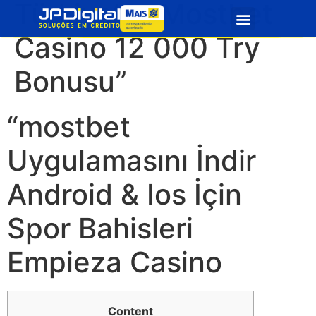
Türkiye’de Mostbet
Quem Somos
Seja Parceiro
Casino 12 000 Try
Bonusu”
“mostbet
Uygulamasını İndir
Android & Ios İçin
Spor Bahisleri
Empieza Casino
Content