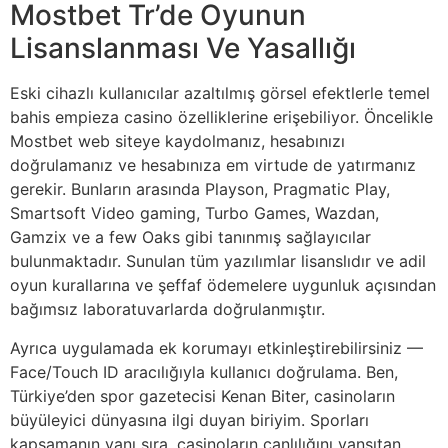
Mostbet Tr’de Oyunun
Lisanslanması Ve Yasallığı
Eski cihazlı kullanıcılar azaltılmış görsel efektlerle temel
bahis empieza casino özelliklerine erişebiliyor. Öncelikle
Mostbet web siteye kaydolmanız, hesabınızı
doğrulamanız ve hesabınıza em virtude de yatırmanız
gerekir. Bunların arasında Playson, Pragmatic Play,
Smartsoft Video gaming, Turbo Games, Wazdan,
Gamzix ve a few Oaks gibi tanınmış sağlayıcılar
bulunmaktadır. Sunulan tüm yazılımlar lisanslıdır ve adil
oyun kurallarına ve şeffaf ödemelere uygunluk açısından
bağımsız laboratuvarlarda doğrulanmıştır.
Ayrıca uygulamada ek korumayı etkinleştirebilirsiniz —
Face/Touch ID aracılığıyla kullanıcı doğrulama. Ben,
Türkiye’den spor gazetecisi Kenan Biter, casinoların
büyüleyici dünyasına ilgi duyan biriyim. Sporları
kapsamanın yanı sıra, casinoların canlılığını yansıtan