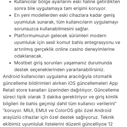
Kullanıcılar bölge ayarlarını eski haline getirdikten
sonra bile uygulamaya tam erişimi koruyor.
En yeni modellerden eski cihazlara kadar geniş
uyumluluk sunarak, tüm kullanıcıların uygulamayı
sorunsuzca kullanabilmesini sağlar.
Platformumuzun gelecek sürümleri modern
uyumluluk için sesli komut bahis entegrasyonu ve
artırılmış gerçeklik online casino deneyimlerine
odaklanacak.
Mostbet giriş sorunları yaşamanız durumunda
destek seçeneklerinden yararlanabilirsiniz.
Android kullanıcıları uygulama aracılığıyla otomatik
güncelleme bildirimleri alırken iOS güncellemeleri App
Retail store kanalları üzerinden dağıtılıyor. Güncelleme
süreci tipik olarak 3 dakika gerektiriyor ve giriş kimlik
bilgileri ile bahis geçmişi dahil tüm kullanıcı verilerini”
“koruyor. MIUI, EMUI ve ColorOS gibi özel Android
arayüzlü cihazlar için özel destek sağlıyoruz. Teknik
ekibimiz uyumluluk listelerini düzenli güncelliyoe 12