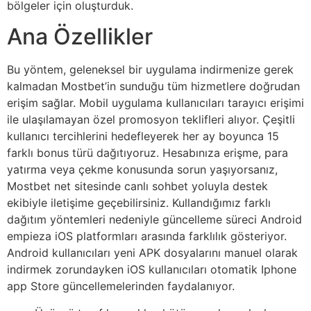
bölgeler için oluşturduk.
Ana Özellikler
Bu yöntem, geleneksel bir uygulama indirmenize gerek
kalmadan Mostbet’in sunduğu tüm hizmetlere doğrudan
erişim sağlar. Mobil uygulama kullanıcıları tarayıcı erişimi
ile ulaşılamayan özel promosyon teklifleri alıyor. Çeşitli
kullanıcı tercihlerini hedefleyerek her ay boyunca 15
farklı bonus türü dağıtıyoruz. Hesabınıza erişme, para
yatırma veya çekme konusunda sorun yaşıyorsanız,
Mostbet net sitesinde canlı sohbet yoluyla destek
ekibiyle iletişime geçebilirsiniz. Kullandığımız farklı
dağıtım yöntemleri nedeniyle güncelleme süreci Android
empieza iOS platformları arasında farklılık gösteriyor.
Android kullanıcıları yeni APK dosyalarını manuel olarak
indirmek zorundayken iOS kullanıcıları otomatik Iphone
app Store güncellemelerinden faydalanıyor.