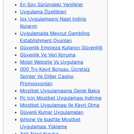
En Son Sürümdeki Yenilikler
Uygulama Özellikleri
Ios Uygulamasını Nasıl Indirip
Kurarım
Uygulamada Mevcut Gambling
Establishment Oyunları
Güvenlik Empieza Kullanıcı Güvenliği
Güvenlik Ve Veri Koruma
Mobil Website Vs Uygulama
000 Try Kayıt Bonusu, Ücretsiz
Spinler Ve Diğer Casino
Promosyonları
Mostbet Uygulamasına Genel Bakış
Pc Için Mostbet Uygulaması Indirme
Mostbet Uygulaması Ile Kayıt Olma
Güvenli Kumar Uygulamaları
Iphone Ve Ipad’de Mostbet
Uygulaması Yükleme
Apk Nasıl Kurulur