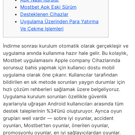
Mostbet Apk Eski Sürüm
Desteklenen Cihazlar
Uygulama Üzerinden Para Yatırma
Ve Çekme Işlemleri
İndirme sonrası kurulum otomatik olarak gerçekleşir ve
uygulama anında kullanıma hazır hale gelir. Bu kolaylık,
Mostbet uygulamasını Apple company Cihazlarında
sorunsuz bahis yapmak için kullanıcı dostu mobil
uygulama olarak öne çıkarır. Kullanıcılar tarafından
bildirilen en sık metode sorunları yaygın durumlar için
hızlı çözüm rehberleri sağlamak üzere belgeliyoruz.
Uygulama kurulum sorunları özellikle güvenlik
ayarlarıyla uğraşan Android kullanıcıları arasında tüm
destek taleplerinin %34’ünü oluşturuyor. Ayrıca oyun
grupları weil vardır — sobre iyi oyunlar, accident
oyunları, Mostbet’ten oyunlar, önerilen oyunlar,
promosyonlu oyunlar, en iyi sağlayıcılardan oyunlar.