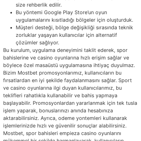
size rehberlik edilir.
Bu yöntemi Google Play Store’un oyun
uygulamalarını kısıtladığı bölgeler için oluşturduk.
Müşteri desteği, bölge değişikliği sırasında teknik
zorluklar yaşayan kullanıcılar için alternatif
çözümler sağlıyor.
Bu kurulum, uygulama deneyimini taklit ederek, spor
bahislerine ve casino oyunlarına hızlı erişim sağlar ve
böylece özel masaüstü uygulamasına ihtiyaç duyulmaz.
Bizim Mostbet promosyonlarımız, kullanıcıların bu
fırsatlardan en iyi şekilde faydalanmasını sağlar. Sport
ve casino oyunlarına ilgi duyan kullanıcılarımız, bu
teklifleri rahatlıkla kullanabilir ve bahis yapmaya
başlayabilir. Promosyonlardan yararlanmak için tek tusla
işlem yaparak, bonuslarınızı anında hesabınıza
aktarabilirsiniz. Ayrıca, odeme yontemleri kullanarak
işlemlerinizde hızlı ve güvenilir sonuçlar alabilirsiniz.
Mostbet, spor bahisleri empieza casino oyunlarını
mükemmel bir şekilde harmanlayarak, kullanıcıların