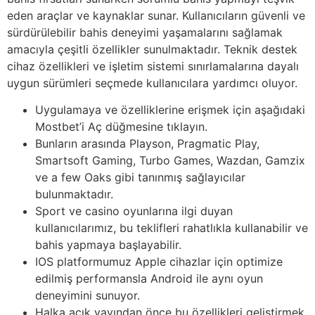
eden araçlar ve kaynaklar sunar. Kullanıcıların güvenli ve
sürdürülebilir bahis deneyimi yaşamalarını sağlamak
amacıyla çeşitli özellikler sunulmaktadır. Teknik destek
cihaz özellikleri ve işletim sistemi sınırlamalarına dayalı
uygun sürümleri seçmede kullanıcılara yardımcı oluyor.
Uygulamaya ve özelliklerine erişmek için aşağıdaki
Mostbet’i Aç düğmesine tıklayın.
Bunların arasında Playson, Pragmatic Play,
Smartsoft Gaming, Turbo Games, Wazdan, Gamzix
ve a few Oaks gibi tanınmış sağlayıcılar
bulunmaktadır.
Sport ve casino oyunlarına ilgi duyan
kullanıcılarımız, bu teklifleri rahatlıkla kullanabilir ve
bahis yapmaya başlayabilir.
IOS platformumuz Apple cihazlar için optimize
edilmiş performansla Android ile aynı oyun
deneyimini sunuyor.
Halka açık yayından önce bu özellikleri geliştirmek