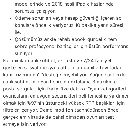
modellerinde ve 2018 nesli iPad cihazlarında
sorunsuz çalışıyor.
Ödeme sorunları veya hesap güvenliği içeren acil
konulara öncelik veriyoruz 10 dakika yanıt süresi
ile.
Çözümümüz ankle rehab ebook gündelik hem
sobre profesyonel bahisçiler için üstün performans
sunuyor.
Kullanıcılar canlı sohbet, e-posta ve 7/24 faaliyet
gösteren sosyal medya platformları dahil a few farklı
kanal üzerinden” “desteğe erişebiliyor. Yoğun saatlerde
canlı sohbet için yanıt süreleri ortalama 3 dakika, e-
posta sorguları için forty-five dakika. Oyun kategorileri
oyuncuların en uygun seçenekleri belirlemesine yardımcı
olmak için %97’nin üstündeki yüksek RTP başlıkları için
filtreler içeriyor. Demo mod fon taahhüdünden önce
gerçek em virtude de bahsi olmadan oyunları test
etmeye izin veriyor.