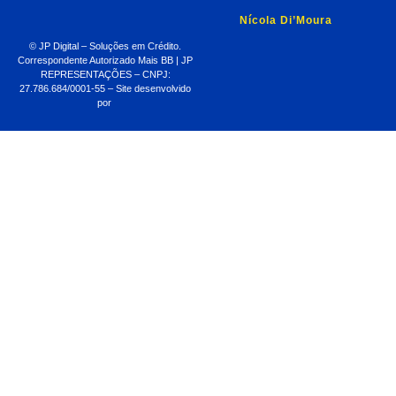
Nícola Di’Moura
© JP Digital – Soluções em Crédito.
Correspondente Autorizado Mais BB | JP
REPRESENTAÇÕES – CNPJ:
27.786.684/0001-55 – Site desenvolvido
por