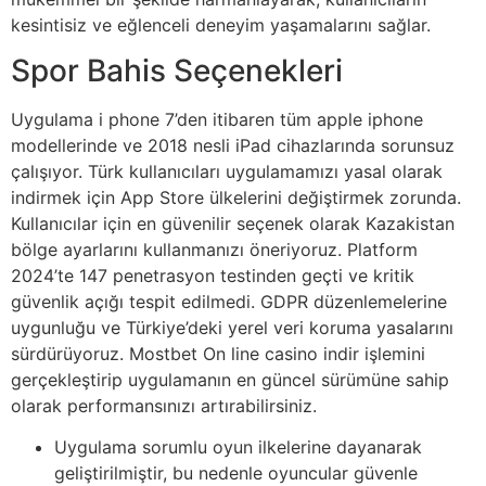
kesintisiz ve eğlenceli deneyim yaşamalarını sağlar.
Spor Bahis Seçenekleri
Uygulama i phone 7’den itibaren tüm apple iphone
modellerinde ve 2018 nesli iPad cihazlarında sorunsuz
çalışıyor. Türk kullanıcıları uygulamamızı yasal olarak
indirmek için App Store ülkelerini değiştirmek zorunda.
Kullanıcılar için en güvenilir seçenek olarak Kazakistan
bölge ayarlarını kullanmanızı öneriyoruz. Platform
2024’te 147 penetrasyon testinden geçti ve kritik
güvenlik açığı tespit edilmedi. GDPR düzenlemelerine
uygunluğu ve Türkiye’deki yerel veri koruma yasalarını
sürdürüyoruz. Mostbet On line casino indir işlemini
gerçekleştirip uygulamanın en güncel sürümüne sahip
olarak performansınızı artırabilirsiniz.
Uygulama sorumlu oyun ilkelerine dayanarak
geliştirilmiştir, bu nedenle oyuncular güvenle