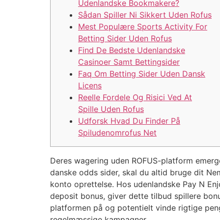
Udenlandske Bookmakere?
Sådan Spiller Ni Sikkert Uden Rofus
Mest Populære Sports Activity For
Betting Sider Uden Rofus
Find De Bedste Udenlandske
Casinoer Samt Bettingsider
Faq Om Betting Sider Uden Dansk
Licens
Reelle Fordele Og Risici Ved At
Spille Uden Rofus
Udforsk Hvad Du Finder På
Spiludenomrofus Net
Deres wagering uden ROFUS-platform emergen
danske odds sider, skal du altid bruge dit Ne
konto oprettelse. Hos udenlandske Pay N Enj
deposit bonus, giver dette tilbud spillere bo
platformen på og potentielt vinde rigtige pe
regelmæssige kampagner.