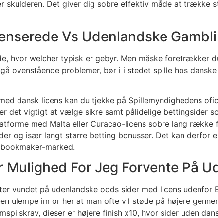
 skulderen. Det giver dig sobre effektiv måde at trække st
censerede Vs Udenlandske Gambli
e, hvor welcher typisk er gebyr. Men måske foretrækker du
gå ovenstående problemer, bør i i stedet spille hos danske
d dansk licens kan du tjekke på Spillemyndighedens oficiell
 det vigtigt at vælge sikre samt pålidelige bettingsider sci
platforme med Malta eller Curacao-licens sobre lang række 
r og især langt større betting bonusser. Det kan derfor 
le bookmaker-marked.
r Mulighed For Jeg Forvente På U
nster vundet på udenlandske odds sider med licens udenfor
anden ulempe im or her at man ofte vil støde på højere gen
mspilskrav, dieser er højere finish x10, hvor sider uden da