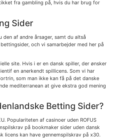
ikket fra gambling på, hvis du har brug for
ng Sider
 den af andre årsager, samt du altså
 bettingsider, och vi samarbejder med her på
e site. Hvis i er en dansk spiller, der ønsker
entif en anerkendt spillicens. Som vi har
fortrin, som man ikke kan få på det danske
ende mediterranean at give ekstra god mening
denlandske Betting Sider?
 EU. Populariteten af casinoer uden ROFUS
nemspilskrav på bookmaker sider uden dansk
nsk licens kan have gennemspilskrav på x30.