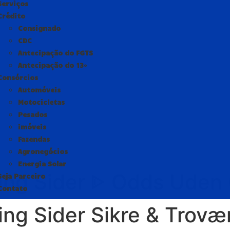
Serviços
Crédito
Consignado
CDC
Antecipação do FGTS
Antecipação do 13º
Consórcios
Automóveis
Motocicletas
Pesados
imóveis
Fazendas
Agronegócios
Energia Solar
ing Sider ᐈ Odds Uden
Seja Parceiro
Contato
ng Sider Sikre & Trovæ