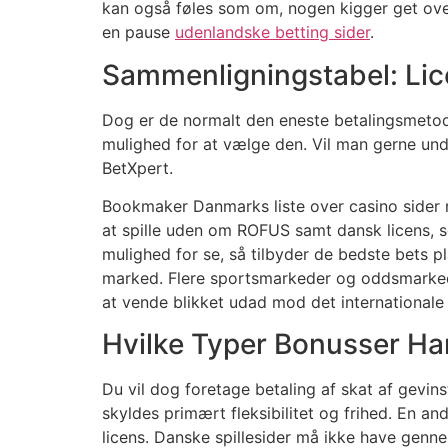
kan også føles som om, nogen kigger get over
en pause
udenlandske betting sider
.
Sammenligningstabel: Li
Dog er de normalt den eneste betalingsmetod
mulighed for at vælge den. Vil man gerne und
BetXpert.
Bookmaker Danmarks liste over casino sider me
at spille uden om ROFUS samt dansk licens, ser
mulighed for se, så tilbyder de bedste bets 
marked. Flere sportsmarkeder og oddsmarkede
at vende blikket udad mod det internationa
Hvilke Typer Bonusser Ha
Du vil dog foretage betaling af skat af gevi
skyldes primært fleksibilitet og frihed. En 
licens. Danske spillesider må ikke have genne