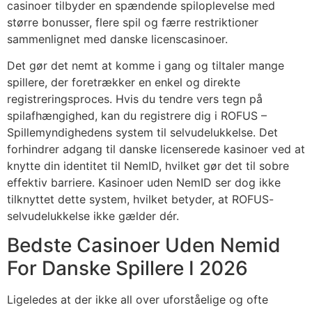
casinoer tilbyder en spændende spiloplevelse med
større bonusser, flere spil og færre restriktioner
sammenlignet med danske licenscasinoer.
Det gør det nemt at komme i gang og tiltaler mange
spillere, der foretrækker en enkel og direkte
registreringsproces. Hvis du tendre vers tegn på
spilafhængighed, kan du registrere dig i ROFUS –
Spillemyndighedens system til selvudelukkelse. Det
forhindrer adgang til danske licenserede kasinoer ved at
knytte din identitet til NemID, hvilket gør det til sobre
effektiv barriere. Kasinoer uden NemID ser dog ikke
tilknyttet dette system, hvilket betyder, at ROFUS-
selvudelukkelse ikke gælder dér.
Bedste Casinoer Uden Nemid
For Danske Spillere I 2026
Ligeledes at der ikke all over uforståelige og ofte