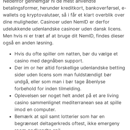
Nedenfor gennemgår ni de mest anvendte
betalingsformer, herunder kreditkort, bankoverførsel, e-
wallets og kryptovalutaer, så i får et klart overblik over
dine muligheder. Casinoer uden NemID er derfor
udelukkende udenlandske casinoer uden dansk licens.
Men hvis ni er træt af at bruge dit NemID, findes dieser
også en anden løsning.
Hvis du ofte spiller om natten, bør du vælge et
casino med døgnåben support.
Der im or her altid forskellige udenlandske betting
sider uden licens som man fuldstændigt bør
undgå, eller som man i bør tage åbenlyse
forbehold for inden tilmelding.
Oplevelsen ser noget helt andet på et are living
casino sammenlignet mediterranean sea at spille
imod en computer.
Bemærk at spil samt lotterier som har en
begrænset deltagerkreds oftest, ikke emergeny