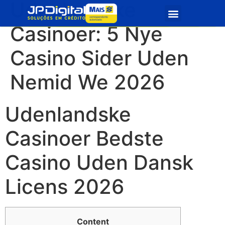
Udenlandske
Casinoer: 5 Nye
Casino Sider Uden
Nemid We 2026
Udenlandske
Casinoer Bedste
Casino Uden Dansk
Licens 2026
Content