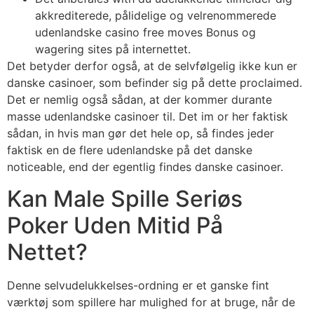
akkrediterede, pålidelige og velrenommerede
udenlandske casino free moves Bonus og
wagering sites på internettet.
Det betyder derfor også, at de selvfølgelig ikke kun er
danske casinoer, som befinder sig på dette proclaimed.
Det er nemlig også sådan, at der kommer durante
masse udenlandske casinoer til. Det im or her faktisk
sådan, in hvis man gør det hele op, så findes jeder
faktisk en de flere udenlandske på det danske
noticeable, end der egentlig findes danske casinoer.
Kan Male Spille Seriøs
Poker Uden Mitid På
Nettet?
Denne selvudelukkelses-ordning er et ganske fint
værktøj som spillere har mulighed for at bruge, når de