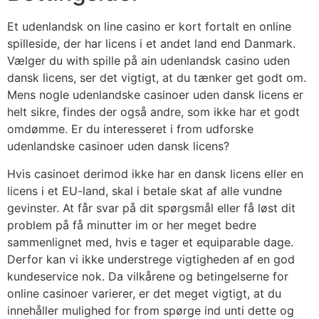
Et udenlandsk on line casino er kort fortalt en online
spilleside, der har licens i et andet land end Danmark.
Vælger du with spille på ain udenlandsk casino uden
dansk licens, ser det vigtigt, at du tænker get godt om.
Mens nogle udenlandske casinoer uden dansk licens er
helt sikre, findes der også andre, som ikke har et godt
omdømme. Er du interesseret i from udforske
udenlandske casinoer uden dansk licens?
Hvis casinoet derimod ikke har en dansk licens eller en
licens i et EU-land, skal i betale skat af alle vundne
gevinster. At får svar på dit spørgsmål eller få løst dit
problem på få minutter im or her meget bedre
sammenlignet med, hvis e tager et equiparable dage.
Derfor kan vi ikke understrege vigtigheden af ​​en god
kundeservice nok. Da vilkårene og betingelserne for
online casinoer varierer, er det meget vigtigt, at du
innehåller mulighed for from spørge ind unti dette og