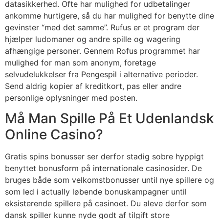
datasikkerhed. Ofte har mulighed for udbetalinger
ankomme hurtigere, så du har mulighed for benytte dine
gevinster “med det samme”. Rufus er et program der
hjælper ludomaner og andre spille og wagering
afhængige personer. Gennem Rofus programmet har
mulighed for man som anonym, foretage
selvudelukkelser fra Pengespil i alternative perioder.
Send aldrig kopier af kreditkort, pas eller andre
personlige oplysninger med posten.
Må Man Spille På Et Udenlandsk
Online Casino?
Gratis spins bonusser ser derfor stadig sobre hyppigt
benyttet bonusform på internationale casinosider. De
bruges både som velkomstbonusser until nye spillere og
som led i actually løbende bonuskampagner until
eksisterende spillere på casinoet. Du aleve derfor som
dansk spiller kunne nyde godt af tilgift store