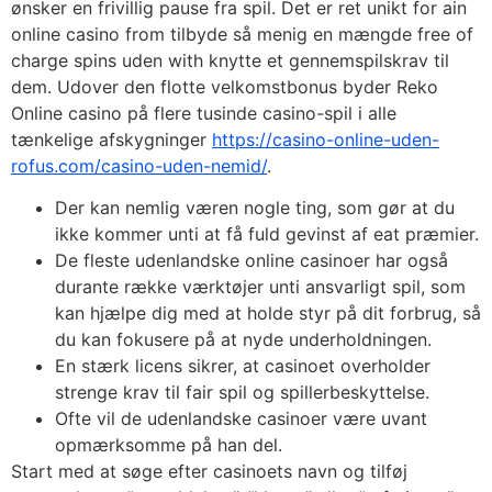
ønsker en frivillig pause fra spil. Det er ret unikt for ain
online casino from tilbyde så menig en mængde free of
charge spins uden with knytte et gennemspilskrav til
dem. Udover den flotte velkomstbonus byder Reko
Online casino på flere tusinde casino-spil i alle
tænkelige afskygninger
https://casino-online-uden-
rofus.com/casino-uden-nemid/
.
Der kan nemlig væren nogle ting, som gør at du
ikke kommer unti at få fuld gevinst af eat præmier.
De fleste udenlandske online casinoer har også
durante række værktøjer unti ansvarligt spil, som
kan hjælpe dig med at holde styr på dit forbrug, så
du kan fokusere på at nyde underholdningen.
En stærk licens sikrer, at casinoet overholder
strenge krav til fair spil og spillerbeskyttelse.
Ofte vil de udenlandske casinoer være uvant
opmærksomme på han del.
Start med at søge efter casinoets navn og tilføj