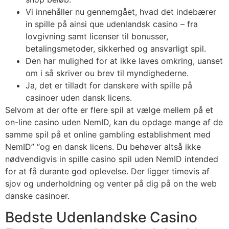
Vi innehåller nu gennemgået, hvad det indebærer
in spille på ainsi que udenlandsk casino – fra
lovgivning samt licenser til bonusser,
betalingsmetoder, sikkerhed og ansvarligt spil.
Den har mulighed for at ikke laves omkring, uanset
om i så skriver ou brev til myndighederne.
Ja, det er tilladt for danskere with spille på
casinoer uden dansk licens.
Selvom at der ofte er flere spil at vælge mellem på et
on-line casino uden NemID, kan du opdage mange af de
samme spil på et online gambling establishment med
NemID” “og en dansk licens. Du behøver altså ikke
nødvendigvis in spille casino spil uden NemID intended
for at få durante god oplevelse. Der ligger timevis af
sjov og underholdning og venter på dig på on the web
danske casinoer.
Bedste Udenlandske Casino