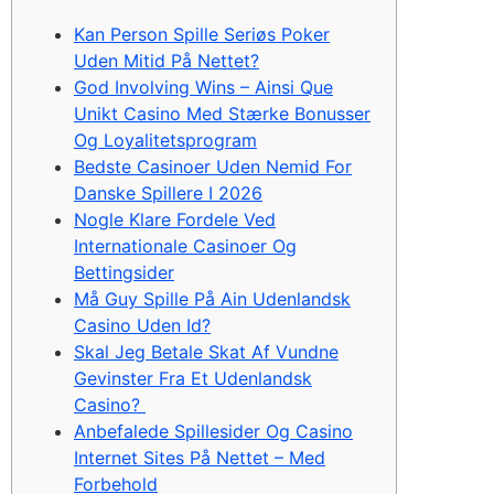
Kan Person Spille Seriøs Poker
Uden Mitid På Nettet?
God Involving Wins – Ainsi Que
Unikt Casino Med Stærke Bonusser
Og Loyalitetsprogram
Bedste Casinoer Uden Nemid For
Danske Spillere I 2026
Nogle Klare Fordele Ved
Internationale Casinoer Og
Bettingsider
Må Guy Spille På Ain Udenlandsk
Casino Uden Id?
Skal Jeg Betale Skat Af Vundne
Gevinster Fra Et Udenlandsk
Casino? ​
Anbefalede Spillesider Og Casino
Internet Sites På Nettet – Med
Forbehold