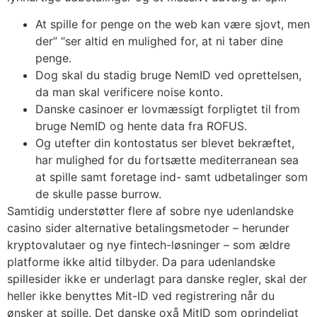
At spille for penge on the web kan være sjovt, men
der” “ser altid en mulighed for, at ni taber dine
penge.
Dog skal du stadig bruge NemID ved oprettelsen,
da man skal verificere noise konto.
Danske casinoer er lovmæssigt forpligtet til from
bruge NemID og hente data fra ROFUS.
Og utefter din kontostatus ser blevet bekræftet,
har mulighed for du fortsætte mediterranean sea
at spille samt foretage ind- samt udbetalinger som
de skulle passe burrow.
Samtidig understøtter flere af sobre nye udenlandske
casino sider alternative betalingsmetoder – herunder
kryptovalutaer og nye fintech-løsninger – som ældre
platforme ikke altid tilbyder. Da para udenlandske
spillesider ikke er underlagt para danske regler, skal der
heller ikke benyttes Mit-ID ved registrering når du
ønsker at spille. Det danske oxå MitID som oprindeligt