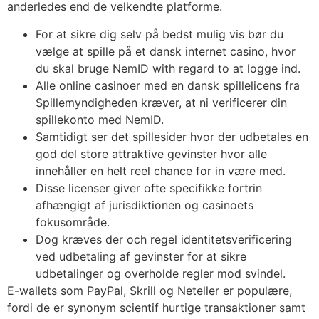
anderledes end de velkendte platforme.
For at sikre dig selv på bedst mulig vis bør du
vælge at spille på et dansk internet casino, hvor
du skal bruge NemID with regard to at logge ind.
Alle online casinoer med en dansk spillelicens fra
Spillemyndigheden kræver, at ni verificerer din
spillekonto med NemID.
Samtidigt ser det spillesider hvor der udbetales en
god del store attraktive gevinster hvor alle
innehåller en helt reel chance for in være med.
Disse licenser giver ofte specifikke fortrin
afhængigt af jurisdiktionen og casinoets
fokusområde.
Dog kræves der och regel identitetsverificering
ved udbetaling af gevinster for at sikre
udbetalinger og overholde regler mod svindel.
E-wallets som PayPal, Skrill og Neteller er populære,
fordi de er synonym scientif hurtige transaktioner samt