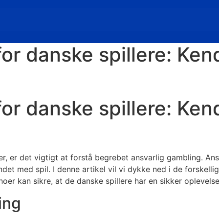
r danske spillere: Kend
r danske spillere: Kend
r, er det vigtigt at forstå begrebet ansvarlig gambling. Ans
det med spil. I denne artikel vil vi dykke ned i de forskel
noer kan sikre, at de danske spillere har en sikker oplevelse
ing