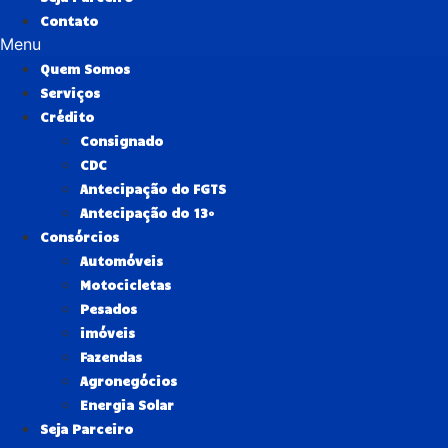
Contato
Menu
Quem Somos
Serviços
Crédito
Consignado
CDC
Antecipação do FGTS
Antecipação do 13º
Consórcios
Automóveis
Motocicletas
Pesados
imóveis
Fazendas
Agronegócios
Energia Solar
Seja Parceiro