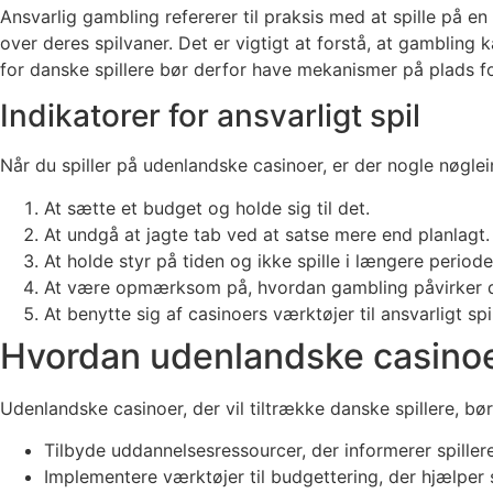
Ansvarlig gambling refererer til praksis med at spille på en
over deres spilvaner. Det er vigtigt at forstå, at gamblin
for danske spillere bør derfor have mekanismer på plads fo
Indikatorer for ansvarligt spil
Når du spiller på udenlandske casinoer, er der nogle nøglei
At sætte et budget og holde sig til det.
At undgå at jagte tab ved at satse mere end planlagt.
At holde styr på tiden og ikke spille i længere periode
At være opmærksom på, hvordan gambling påvirker dit
At benytte sig af casinoers værktøjer til ansvarligt sp
Hvordan udenlandske casinoer
Udenlandske casinoer, der vil tiltrække danske spillere, bør
Tilbyde uddannelsesressourcer, der informerer spiller
Implementere værktøjer til budgettering, der hjælper s