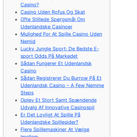
Casino?
Casino Uden Rofus Og Skat
Ofte Stillede Spørgsmål Om
Udenlandske Casinoer
Mulighed For At Spille Casino Uden
Nemid
Lucky Jungle Sport: De Bedste E-
sport Odds På Markedet
Sådan Fungerer Et Udenlandsk
Casino
Sådan Registrerer Du Burrow På Et
Udenlandsk Casino – A Few Nemme
Steps
Oplev Et Stort Samt Spændende
Udvalg Af Innovative Casinospil
Er Det Lovligt At Spille På
Udenlandske Spillesider?
Flere Spillemaskiner At Vælge
Imellem