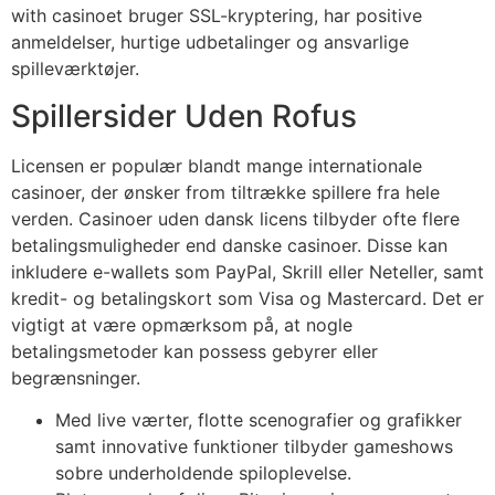
with casinoet bruger SSL-kryptering, har positive
anmeldelser, hurtige udbetalinger og ansvarlige
spilleværktøjer.
Spillersider Uden Rofus
Licensen er populær blandt mange internationale
casinoer, der ønsker from tiltrække spillere fra hele
verden. Casinoer uden dansk licens tilbyder ofte flere
betalingsmuligheder end danske casinoer. Disse kan
inkludere e-wallets som PayPal, Skrill eller Neteller, samt
kredit- og betalingskort som Visa og Mastercard. Det er
vigtigt at være opmærksom på, at nogle
betalingsmetoder kan possess gebyrer eller
begrænsninger.
Med live værter, flotte scenografier og grafikker
samt innovative funktioner tilbyder gameshows
sobre underholdende spiloplevelse.