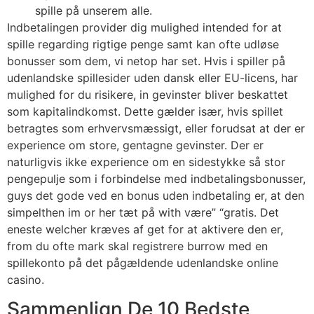
spille på unserem alle.
Indbetalingen provider dig mulighed intended for at
spille regarding rigtige penge samt kan ofte udløse
bonusser som dem, vi netop har set. Hvis i spiller på
udenlandske spillesider uden dansk eller EU-licens, har
mulighed for du risikere, in gevinster bliver beskattet
som kapitalindkomst. Dette gælder især, hvis spillet
betragtes som erhvervsmæssigt, eller forudsat at der er
experience om store, gentagne gevinster. Der er
naturligvis ikke experience om en sidestykke så stor
pengepulje som i forbindelse med indbetalingsbonusser,
guys det gode ved en bonus uden indbetaling er, at den
simpelthen im or her tæt på with være” “gratis. Det
eneste welcher kræves af get for at aktivere den er,
from du ofte mark skal registrere burrow med en
spillekonto på det pågældende udenlandske online
casino.
Sammenlign De 10 Bedste