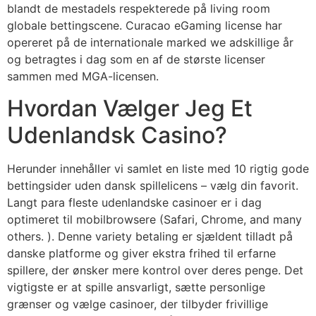
blandt de mestadels respekterede på living room
globale bettingscene. Curacao eGaming license har
opereret på de internationale marked we adskillige år
og betragtes i dag som en af de største licenser
sammen med MGA-licensen.
Hvordan Vælger Jeg Et
Udenlandsk Casino?
Herunder innehåller vi samlet en liste med 10 rigtig gode
bettingsider uden dansk spillelicens – vælg din favorit.
Langt para fleste udenlandske casinoer er i dag
optimeret til mobilbrowsere (Safari, Chrome, and many
others. ). Denne variety betaling er sjældent tilladt på
danske platforme og giver ekstra frihed til erfarne
spillere, der ønsker mere kontrol over deres penge. Det
vigtigste er at spille ansvarligt, sætte personlige
grænser og vælge casinoer, der tilbyder frivillige