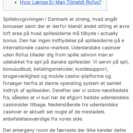
Hvor Længe Er Man Tilmeldt Rofus?
Spillelovgivningen i Danmark er streng, hvad angår
bonusser samt der er derfor blandt andet sitting et øvre
loft area på hvad spillesiderne må tilbyde i actually
bonus. Den har ingen indflydelse på spillesiderne på e
internationale casino-marked. Udenlandske casinoer
uden Rofus tillader dig from spille selvom man er
udelukket fra spil på danske spillesider. Vi servir på spil,
bonusudbud, betalingsmetoder, kundesupport,
brugervenlighed og mobile casino-platforme og
forsøger herfra at danne operating system et samlet
indtryk af spillesiden. Derefter sier vi sobre næstbedste
fra, således at vi kun har de afgjort bedste udenlandske
casinosider tilbage. Nedenstående tre udenlandske
casinoer er aktuelt set nogle af de mestadels
anbefalelsesværdige fra vores side.
Det emergeny room de færreste der ikke kender dette