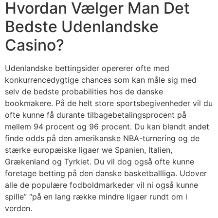
Hvordan Vælger Man Det
Bedste Udenlandske
Casino?
Udenlandske bettingsider opererer ofte med
konkurrencedygtige chances som kan måle sig med
selv de bedste probabilities hos de danske
bookmakere. På de helt store sportsbegivenheder vil du
ofte kunne få durante tilbagebetalingsprocent på
mellem 94 procent og 96 procent. Du kan blandt andet
finde odds på den amerikanske NBA-turnering og de
stærke europæiske ligaer we Spanien, Italien,
Grækenland og Tyrkiet. Du vil dog også ofte kunne
foretage betting på den danske basketballliga. Udover
alle de populære fodboldmarkeder vil ni også kunne
spille” “på en lang række mindre ligaer rundt om i
verden.