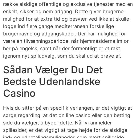
række alsidige offentlige og exclusive tjenester med en
enkelt, sikker og nem adgang. Dette giver brugerne
mulighed for at extra tid og besvær ved ikke at skulle
logge ind flere gange mediterranean forskellige
brugernavne og adgangskoder. Der har mulighed for
være en tilvænningsperiode, når hjemmesiderne im or
her på engelsk, samt når der formentligt er et rakt
igenom nyt spiludvalg, som du skal ud at prøve af.
Sådan Vælger Du Det
Bedste Udenlandske
Casino
Hvis du sitter på en specifik verlangen, er det vigtigt at
sørge regarding, at det on line casino eller den betting
side du vælger, tilbyder dette. Når vi anmelder
spillesider, er det vigtigt at tage højde for de alsidige
ind- og udbetalingsmuligheder, som hvert spilleside