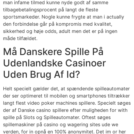
man infame tilmed kunne nyde godt af samme
tilbagebetalingsprocent på langt de fleste
sportsmarkeder. Nogle kunne frygte at man i actually
den forbindelse går på kompromis med kvalitet,
sikkerhed og høje odds, adult men det er på ingen
måde tilfældet.
Må Danskere Spille På
Udenlandske Casinoer
Uden Brug Af Id?
Helt specielt gælder det, at spændende spilleautomater
der ser optimeret til mobilen og smartphones tiltrækker
langt flest video poker machines spillere. Specielt søges
der af Danske casino spillere efter muligheden for with
spille på Slots og Spilleautomater. Oftest søges
spillemaskiner på casino og wagering sites ude we
verden, for in opnå en 100% anonymitet. Det im or her