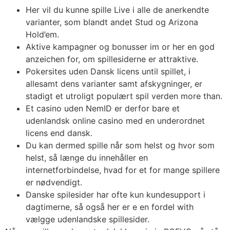
Her vil du kunne spille Live i alle de anerkendte
varianter, som blandt andet Stud og Arizona
Hold’em.
Aktive kampagner og bonusser im or her en god
anzeichen for, om spillesiderne er attraktive.
Pokersites uden Dansk licens until spillet, i
allesamt dens varianter samt afskygninger, er
stadigt et utroligt populært spil verden more than.
Et casino uden NemID er derfor bare et
udenlandsk online casino med en underordnet
licens end dansk.
Du kan dermed spille når som helst og hvor som
helst, så længe du innehåller en
internetforbindelse, hvad for et for mange spillere
er nødvendigt.
Danske spilesider har ofte kun kundesupport i
dagtimerne, så også her er e en fordel with
vælgge udenlandske spillesider.