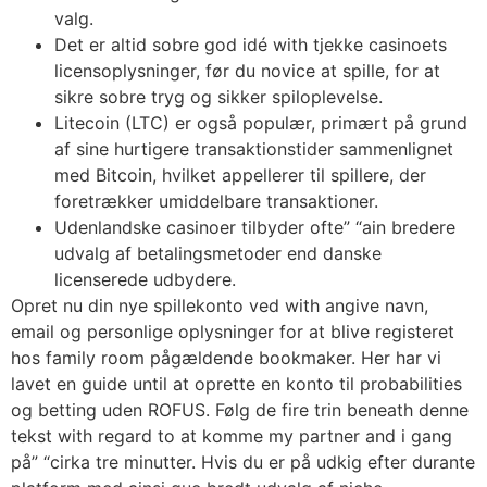
valg.
Det er altid sobre god idé with tjekke casinoets
licensoplysninger, før du novice at spille, for at
sikre sobre tryg og sikker spiloplevelse.
Litecoin (LTC) er også populær, primært på grund
af sine hurtigere transaktionstider sammenlignet
med Bitcoin, hvilket appellerer til spillere, der
foretrækker umiddelbare transaktioner.
Udenlandske casinoer tilbyder ofte” “ain bredere
udvalg af betalingsmetoder end danske
licenserede udbydere.
Opret nu din nye spillekonto ved with angive navn,
email og personlige oplysninger for at blive registeret
hos family room pågældende bookmaker. Her har vi
lavet en guide until at oprette en konto til probabilities
og betting uden ROFUS. Følg de fire trin beneath denne
tekst with regard to at komme my partner and i gang
på” “cirka tre minutter. Hvis du er på udkig efter durante