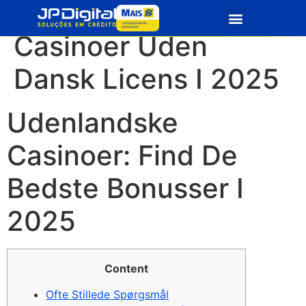
Udenlandske
Casinoer Uden
Dansk Licens I 2025
Udenlandske
Casinoer: Find De
Bedste Bonusser I
2025
Content
Ofte Stillede Spørgsmål