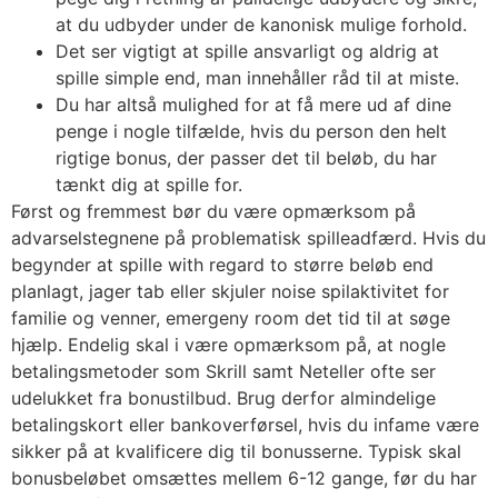
at du udbyder under de kanonisk mulige forhold.
Det ser vigtigt at spille ansvarligt og aldrig at
spille simple end, man innehåller råd til at miste.
Du har altså mulighed for at få mere ud af dine
penge i nogle tilfælde, hvis du person den helt
rigtige bonus, der passer det til beløb, du har
tænkt dig at spille for.
Først og fremmest bør du være opmærksom på
advarselstegnene på problematisk spilleadfærd. Hvis du
begynder at spille with regard to større beløb end
planlagt, jager tab eller skjuler noise spilaktivitet for
familie og venner, emergeny room det tid til at søge
hjælp. Endelig skal i være opmærksom på, at nogle
betalingsmetoder som Skrill samt Neteller ofte ser
udelukket fra bonustilbud. Brug derfor almindelige
betalingskort eller bankoverførsel, hvis du infame være
sikker på at kvalificere dig til bonusserne. Typisk skal
bonusbeløbet omsættes mellem 6-12 gange, før du har