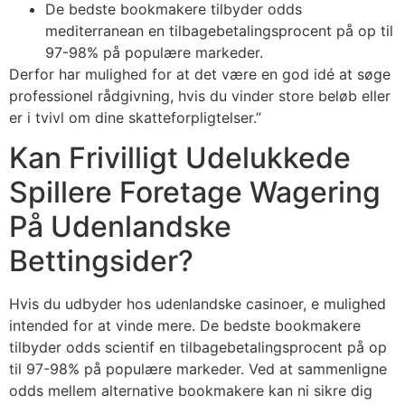
De bedste bookmakere tilbyder odds
mediterranean en tilbagebetalingsprocent på op til
97-98% på populære markeder.
Derfor har mulighed for at det være en god idé at søge
professionel rådgivning, hvis du vinder store beløb eller
er i tvivl om dine skatteforpligtelser.”
Kan Frivilligt Udelukkede
Spillere Foretage Wagering
På Udenlandske
Bettingsider?
Hvis du udbyder hos udenlandske casinoer, e mulighed
intended for at vinde mere. De bedste bookmakere
tilbyder odds scientif en tilbagebetalingsprocent på op
til 97-98% på populære markeder. Ved at sammenligne
odds mellem alternative bookmakere kan ni sikre dig