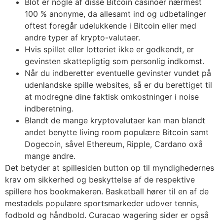
Blot er nogle af disse Bitcoin casinoer nærmest
100 % anonyme, da allesamt ind og udbetalinger
oftest foregår udelukkende i Bitcoin eller med
andre typer af krypto-valutaer.
Hvis spillet eller lotteriet ikke er godkendt, er
gevinsten skattepligtig som personlig indkomst.
Når du indberetter eventuelle gevinster vundet på
udenlandske spille websites, så er du berettiget til
at modregne dine faktisk omkostninger i noise
indberetning.
Blandt de mange kryptovalutaer kan man blandt
andet benytte living room populære Bitcoin samt
Dogecoin, såvel Ethereum, Ripple, Cardano oxå
mange andre.
Det betyder at spillesiden button op til myndighedernes
krav om sikkerhed og beskyttelse af de respektive
spillere hos bookmakeren. Basketball hører til en af de
mestadels populære sportsmarkeder udover tennis,
fodbold og håndbold. Curacao wagering sider er også