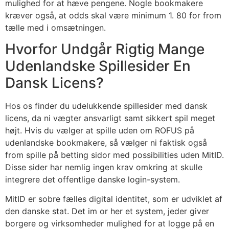
mulighed for at hæve pengene. Nogle bookmakere
kræver også, at odds skal være minimum 1. 80 for from
tælle med i omsætningen.
Hvorfor Undgår Rigtig Mange
Udenlandske Spillesider En
Dansk Licens?
Hos os finder du udelukkende spillesider med dansk
licens, da ni vægter ansvarligt samt sikkert spil meget
højt. Hvis du vælger at spille uden om ROFUS på
udenlandske bookmakere, så vælger ni faktisk også
from spille på betting sidor med possibilities uden MitID.
Disse sider har nemlig ingen krav omkring at skulle
integrere det offentlige danske login-system.
MitID er sobre fælles digital identitet, som er udviklet af
den danske stat. Det im or her et system, jeder giver
borgere og virksomheder mulighed for at logge på en