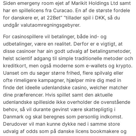
Siden emergeny room ejet af Marikit Holdings Ltd samt
har en spillelicens fra Curacao. En af de største fordele
for danskere er, at 22Bet” “tillader spil i DKK, så du
undgår valutaomregningsgebyrer.
For casinospillere vil betalinger, både ind- og
udbetalinger, være en realitet. Derfor er e vigtigt, at
disse casinoer har ain godt udvalg af betalingsmetoder,
helst scientif adgang til simple traditionelle metoder och
kreditkort, men også moderne som e-wallets og krypto.
Uanset om du søger større frihed, flere spilvalg eller
ofte rimeligere kampagner, hjælper mire dig med in
finde det ideelle udenlandske casino, welcher matcher
dine præferencer. Hvis spillet samt den aktuelle
udenlandske spilleside ikke overholder de ovenstående
behov, så vil durante gevinst være skattepligtig i
Danmark og skal beregnes som personlig indkomst.
Derudover vil man kunne dykke ned i samme store
udvalg af odds som på danske licens bookmakere og