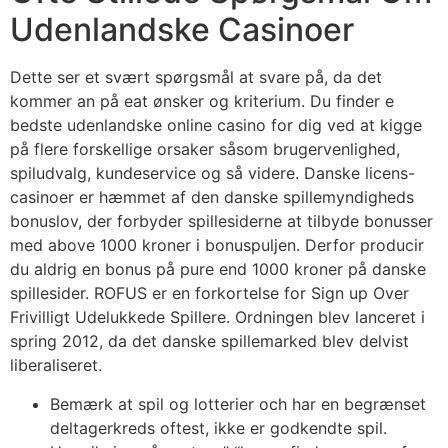
Udenlandske Casinoer
Dette ser et svært spørgsmål at svare på, da det
kommer an på eat ønsker og kriterium. Du finder e
bedste udenlandske online casino for dig ved at kigge
på flere forskellige orsaker såsom brugervenlighed,
spiludvalg, kundeservice og så videre. Danske licens-
casinoer er hæmmet af den danske spillemyndigheds
bonuslov, der forbyder spillesiderne at tilbyde bonusser
med above 1000 kroner i bonuspuljen. Derfor producir
du aldrig en bonus på pure end 1000 kroner på danske
spillesider. ROFUS er en forkortelse for Sign up Over
Frivilligt Udelukkede Spillere. Ordningen blev lanceret i
spring 2012, da det danske spillemarked blev delvist
liberaliseret.
Bemærk at spil og lotterier och har en begrænset
deltagerkreds oftest, ikke er godkendte spil.