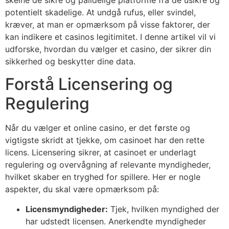
skelne de sikre og pålidelige platforme fra de usikre og
potentielt skadelige. At undgå rufus, eller svindel,
kræver, at man er opmærksom på visse faktorer, der
kan indikere et casinos legitimitet. I denne artikel vil vi
udforske, hvordan du vælger et casino, der sikrer din
sikkerhed og beskytter dine data.
Forstå Licensering og
Regulering
Når du vælger et online casino, er det første og
vigtigste skridt at tjekke, om casinoet har den rette
licens. Licensering sikrer, at casinoet er underlagt
regulering og overvågning af relevante myndigheder,
hvilket skaber en tryghed for spillere. Her er nogle
aspekter, du skal være opmærksom på:
Licensmyndigheder:
Tjek, hvilken myndighed der
har udstedt licensen. Anerkendte myndigheder