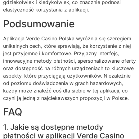
gdziekolwiek i kiedykolwiek, co znacznie podnosi
elastyczność korzystania z aplikacji.
Podsumowanie
Aplikacja Verde Casino Polska wyróżnia się szeregiem
unikalnych cech, które sprawiają, że korzystanie z niej
jest przyjemne i komfortowe. Przyjazny interfejs,
innowacyjne metody płatności, spersonalizowane oferty
oraz dostępność na różnych urządzeniach to kluczowe
aspekty, które przyciągają użytkowników. Niezależnie
od poziomu doświadczenia w grach hazardowych,
każdy może znaleźć coś dla siebie w tej aplikacji, co
czyni ją jedną z najciekawszych propozycji w Polsce.
FAQ
1. Jakie są dostępne metody
płatności w aplikacji Verde Casino