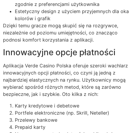
zgodnie z preferencjami użytkownika
Estetyczny design z użyciem przyjemnych dla oka
kolorów i grafik
Dzięki temu gracze mogą skupić się na rozgrywce,
niezależnie od poziomu umiejętności, co znacząco
podnosi komfort korzystania z aplikacji.
Innowacyjne opcje płatności
Aplikacja Verde Casino Polska oferuje szeroki wachlarz
innowacyjnych opcji płatności, co czyni ją jedną z
najbardziej elastycznych na rynku. Użytkownicy mogą
wybierać spośród różnych metod, które są zarówno
bezpieczne, jak i szybkie. Oto kilka z nich:
Karty kredytowe i debetowe
Portfele elektroniczne (np. Skrill, Neteller)
Przelewy bankowe
Prepaid karty