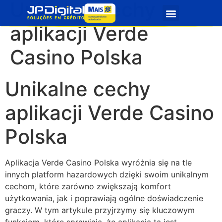
Unikalne cechy
Quem Somos
Seja Parceiro
aplikacji Verde
Casino Polska
Unikalne cechy
aplikacji Verde Casino
Polska
Aplikacja Verde Casino Polska wyróżnia się na tle
innych platform hazardowych dzięki swoim unikalnym
cechom, które zarówno zwiększają komfort
użytkowania, jak i poprawiają ogólne doświadczenie
graczy. W tym artykule przyjrzymy się kluczowym