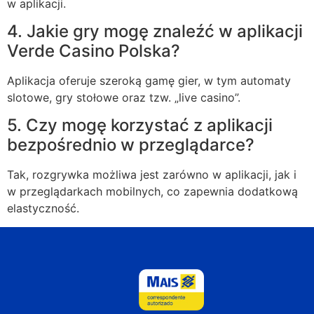
w aplikacji.
4. Jakie gry mogę znaleźć w aplikacji
Verde Casino Polska?
Aplikacja oferuje szeroką gamę gier, w tym automaty
slotowe, gry stołowe oraz tzw. „live casino”.
5. Czy mogę korzystać z aplikacji
bezpośrednio w przeglądarce?
Tak, rozgrywka możliwa jest zarówno w aplikacji, jak i
w przeglądarkach mobilnych, co zapewnia dodatkową
elastyczność.