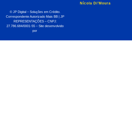
Nícola Di’Moura
© JP Digital – Soluções em Crédito.
Correspondente Autorizado Mais BB | JP
REPRESENTAÇÕES – CNPJ:
27.786.684/0001-55 – Site desenvolvido
por