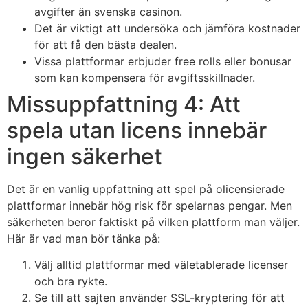
avgifter än svenska casinon.
Det är viktigt att undersöka och jämföra kostnader
för att få den bästa dealen.
Vissa plattformar erbjuder free rolls eller bonusar
som kan kompensera för avgiftsskillnader.
Missuppfattning 4: Att
spela utan licens innebär
ingen säkerhet
Det är en vanlig uppfattning att spel på olicensierade
plattformar innebär hög risk för spelarnas pengar. Men
säkerheten beror faktiskt på vilken plattform man väljer.
Här är vad man bör tänka på:
Välj alltid plattformar med väletablerade licenser
och bra rykte.
Se till att sajten använder SSL-kryptering för att