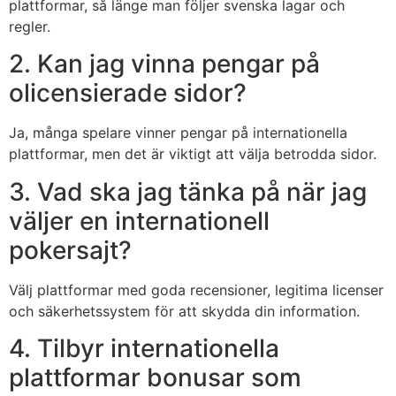
plattformar, så länge man följer svenska lagar och
regler.
2. Kan jag vinna pengar på
olicensierade sidor?
Ja, många spelare vinner pengar på internationella
plattformar, men det är viktigt att välja betrodda sidor.
3. Vad ska jag tänka på när jag
väljer en internationell
pokersajt?
Välj plattformar med goda recensioner, legitima licenser
och säkerhetssystem för att skydda din information.
4. Tilbyr internationella
plattformar bonusar som