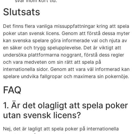
svar inom kort tid.
Slutsats
Det finns flera vanliga missuppfattningar kring att spela
poker utan svensk licens. Genom att förstå dessa myter
kan svenska spelare göra informerade val och njuta av
en säker och trygg spelupplevelse. Det är viktigt att
undersöka plattformarna noggrant, förstå dess regler
och vara medveten om sin rätt att spela på
internationella sidor. Genom att vara väl informerad kan
spelare undvika fallgropar och maximera sin pokernöje.
FAQ
1. Är det olagligt att spela poker
utan svensk licens?
Nej, det är lagligt att spela poker på internationella