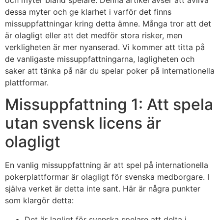
och myter bland spelare. Denna artikel avser att avliva
dessa myter och ge klarhet i varför det finns
missuppfattningar kring detta ämne. Många tror att det
är olagligt eller att det medför stora risker, men
verkligheten är mer nyanserad. Vi kommer att titta på
de vanligaste missuppfattningarna, lagligheten och
saker att tänka på när du spelar poker på internationella
plattformar.
Missuppfattning 1: Att spela
utan svensk licens är
olagligt
En vanlig missuppfattning är att spel på internationella
pokerplattformar är olagligt för svenska medborgare. I
själva verket är detta inte sant. Här är några punkter
som klargör detta:
Det är lagligt för svenska spelare att delta i