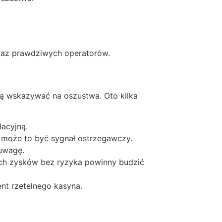
oraz prawdziwych operatorów.
ą wskazywać na oszustwa. Oto kilka
lacyjną.
a, może to być sygnał ostrzegawczy.
 uwagę.
ch zysków bez ryzyka powinny budzić
ent rzetelnego kasyna.