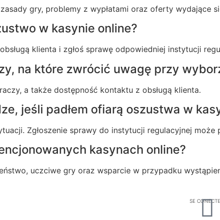
ne zasady gry, problemy z wypłatami oraz oferty wydające s
szustwo w kasynie online?
obsługą klienta i zgłoś sprawę odpowiedniej instytucji regu
czy, na które zwrócić uwagę przy wybor
graczy, a także dostępność kontaktu z obsługą klienta.
e, jeśli padłem ofiarą oszustwa w kasy
tuacji. Zgłoszenie sprawy do instytucji regulacyjnej moż
licencjonowanych kasynach online?
eństwo, uczciwe gry oraz wsparcie w przypadku wystąpie
SE CONECTE